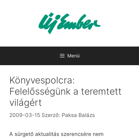
Kilépés
a
tartalomba
Menü
Könyvespolcra:
Felelősségünk a teremtett
világért
2009-03-15
Szerző:
Paksa Balázs
A sürgető aktualitás szerencsére nem