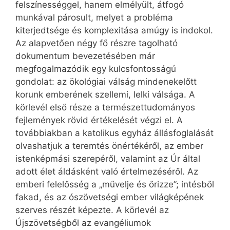
felszínességgel, hanem elmélyült, átfogó
munkával párosult, melyet a probléma
kiterjedtsége és komplexitása amúgy is indokol.
Az alapvetően négy fő részre tagolható
dokumentum bevezetésében már
megfogalmazódik egy kulcsfontosságú
gondolat: az ökológiai válság mindenekelőtt
korunk emberének szellemi, lelki válsága. A
körlevél első része a természettudományos
fejlemények rövid értékelését végzi el. A
továbbiakban a katolikus egyház állásfoglalását
olvashatjuk a teremtés önértékéről, az ember
istenképmási szerepéről, valamint az Úr által
adott élet áldásként való értelmezéséről. Az
emberi felelősség a „művelje és őrizze”; intésből
fakad, és az ószövetségi ember világképének
szerves részét képezte. A körlevél az
Újszövetségből az evangéliumok