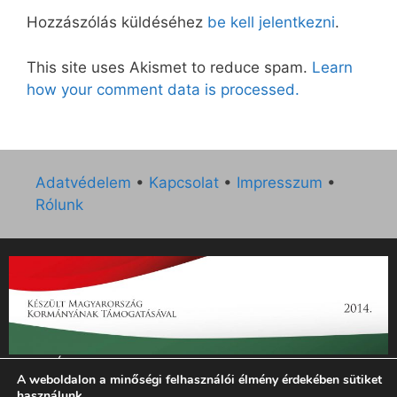
Hozzászólás küldéséhez
be kell jelentkezni
.
This site uses Akismet to reduce spam.
Learn
how your comment data is processed.
Adatvédelem
•
Kapcsolat
•
Impresszum
•
Rólunk
„Az Új Ember katolikus hetilap 2014. évi működésének
A weboldalon a minőségi felhasználói élmény érdekében sütiket
támogatását az EGYH-KCP-14-P-0121 sz. támogatási
használunk.