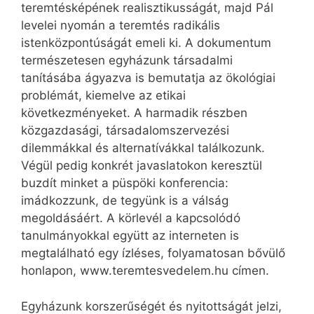
teremtésképének realisztikusságát, majd Pál
levelei nyomán a teremtés radikális
istenközpontúságát emeli ki. A dokumentum
természetesen egyházunk társadalmi
tanításába ágyazva is bemutatja az ökológiai
problémát, kiemelve az etikai
következményeket. A harmadik részben
közgazdasági, társadalomszervezési
dilemmákkal és alternatívákkal találkozunk.
Végül pedig konkrét javaslatokon keresztül
buzdít minket a püspöki konferencia:
imádkozzunk, de tegyünk is a válság
megoldásáért. A körlevél a kapcsolódó
tanulmányokkal együtt az interneten is
megtalálható egy ízléses, folyamatosan bővülő
honlapon, www.teremtesvedelem.hu címen.
Egyházunk korszerűségét és nyitottságát jelzi,