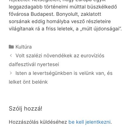
leggazdagabb történelmi múlttal büszkélkedő
fővárosa Budapest. Bonyolult, zaklatott
sorsának eddig homályba vesző részleteire
világítanak rá a friss leletek, a „múlt újdonságai”.
Kategória
Kultúra
Volt szalézi növendékek az eurovíziós
dalfesztivál nyertesei
Isten a levertségünkben is velünk van, és
lelket önt belénk
Szólj hozzá!
Hozzászólás küldéséhez
be kell jelentkezni
.