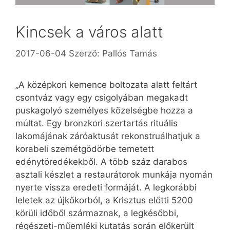
Kincsek a város alatt
2017-06-04
Szerző:
Pallós Tamás
„A középkori kemence boltozata alatt feltárt
csontváz vagy egy csigolyában megakadt
puskagolyó személyes közelségbe hozza a
múltat. Egy bronzkori szertartás rituális
lakomájának záróaktusát rekonstruálhatjuk a
korabeli szemétgödörbe temetett
edénytöredékekből. A több száz darabos
asztali készlet a restaurátorok munkája nyomán
nyerte vissza eredeti formáját. A legkorábbi
leletek az újkőkorból, a Krisztus előtti 5200
körüli időből származnak, a legkésőbbi,
régészeti-műemléki kutatás során előkerült