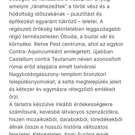
amelyre „ránehezedtek” a török vész és a
hódoltság időszakának – pusztítást és
építkezést egyaránt tükröző – leletei. A
régészeti örökség tekintetében leggazdagabb
régió természetesen Óbuda, a budai vár és
környéke. Illetve Pest centruma, ahol az egykor
Contra-Aquincumként emlegetett, újabban
Castellum contra Teutanum néven azonosított
római erőd alapjaira emelt belvárosi
Nagyboldogasszony-templom bronzkori
településnyomokat, a kelta megtelepülés jeleit
és kétezer év egymásra rétegződő emlékeit
őrzi.
A tárlatra készülve inkább érdekességekre
számítsunk, kevésbé látványos szenzációkra,
hiszen mozaikokból, darabokból, töredékekből
állnak össze e hosszú história változatos
fejezetei. Kétségtelen, hogy Európa egyik