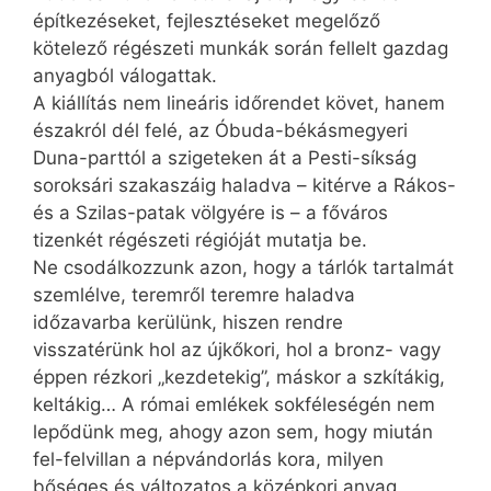
építkezéseket, fejlesztéseket megelőző
kötelező régészeti munkák során fellelt gazdag
anyagból válogattak.
A kiállítás nem lineáris időrendet követ, hanem
északról dél felé, az Óbuda-békásmegyeri
Duna-parttól a szigeteken át a Pesti-síkság
soroksári szakaszáig haladva – kitérve a Rákos-
és a Szilas-patak völgyére is – a főváros
tizenkét régészeti régióját mutatja be.
Ne csodálkozzunk azon, hogy a tárlók tartalmát
szemlélve, teremről teremre haladva
időzavarba kerülünk, hiszen rendre
visszatérünk hol az újkőkori, hol a bronz- vagy
éppen rézkori „kezdetekig”, máskor a szkítákig,
keltákig… A római emlékek sokféleségén nem
lepődünk meg, ahogy azon sem, hogy miután
fel-felvillan a népvándorlás kora, milyen
bőséges és változatos a középkori anyag,