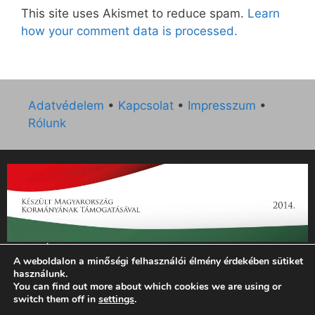
This site uses Akismet to reduce spam.
Learn
how your comment data is processed.
Adatvédelem
•
Kapcsolat
•
Impresszum
•
Rólunk
„Az Új Ember katolikus hetilap 2014. évi működésének
A weboldalon a minőségi felhasználói élmény érdekében sütiket
támogatását az EGYH-KCP-14-P-0121 sz. támogatási
használunk.
szerződés keretében 3 000 000 Ft összegben támogatta az
You can find out more about which cookies we are using or
Emberi Erőforrások Minisztériuma.”
switch them off in
settings
.