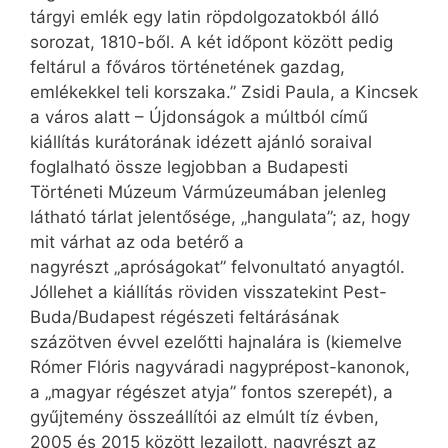
tárgyi emlék egy latin röpdolgozatokból álló
sorozat, 1810-ből. A két időpont között pedig
feltárul a főváros történetének gazdag,
emlékekkel teli korszaka.” Zsidi Paula, a Kincsek
a város alatt – Újdonságok a múltból című
kiállítás kurátorának idézett ajánló soraival
foglalható össze legjobban a Budapesti
Történeti Múzeum Vármúzeumában jelenleg
látható tárlat jelentősége, „hangulata”; az, hogy
mit várhat az oda betérő a
nagyrészt „apróságokat” felvonultató anyagtól.
Jóllehet a kiállítás röviden visszatekint Pest-
Buda/Budapest régészeti feltárásának
százötven évvel ezelőtti hajnalára is (kiemelve
Rómer Flóris nagyváradi nagyprépost-kanonok,
a „magyar régészet atyja” fontos szerepét), a
gyűjtemény összeállítói az elmúlt tíz évben,
2005 és 2015 között lezajlott, nagyrészt az