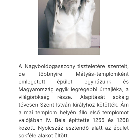
A Nagyboldogasszony tiszteletére szentelt,
de többnyire Mátyás-templomként
emlegetett épület egyházunk és
Magyarország egyik legrégebbi úrhajléka, a
világörökség része. Alapítását sokáig
tévesen Szent István királyhoz kötötték. Ám
a mai templom helyén álló első templomot
valójában IV. Béla építtette 1255 és 1268
között. Nyolcszáz esztendő alatt az épület
sokféle alakot öltött.