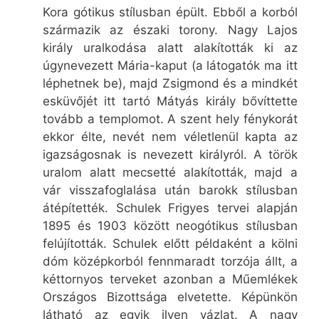
Kora gótikus stílusban épült. Ebből a korból
származik az északi torony. Nagy Lajos
király uralkodása alatt alakították ki az
úgynevezett Mária-kaput (a látogatók ma itt
léphetnek be), majd Zsigmond és a mindkét
esküvőjét itt tartó Mátyás király bővíttette
tovább a templomot. A szent hely fénykorát
ekkor élte, nevét nem véletlenül kapta az
igazságosnak is nevezett királyról. A török
uralom alatt mecsetté alakították, majd a
vár visszafoglalása után barokk stílusban
átépítették. Schulek Frigyes tervei alapján
1895 és 1903 között neo­gótikus stílusban
felújították. Schulek előtt példaként a kölni
dóm középkorból fennmaradt torzója állt, a
kéttornyos terveket azonban a Műemlékek
Országos Bizottsága elvetette. Képünkön
látható az egyik ilyen vázlat. A nagy