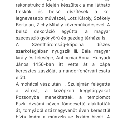
rekonstrukció idején készültek a ma látható
freskók és belső díszítések a kor
legnevesebb művészei, Lotz Károly, Székely
Bertalan, Zichy Mihály közreműködésével. A
belső dekoráció egyúttal a magyar
szecesszió gyönyörű és gazdag tárháza is.
A Szentháromság-kápolna díszes
szarkofágjában nyugszik III. Béla magyar
király és felesége, Antiochiai Anna. Hunyadi
János 1456-ban itt vette át a pápa
keresztes zászlóját a nándorfehérvári csata
előtt.
A mohácsi vész után II. Szulejmán felégette
a várost, a középkori kegytárgyakat
Pozsonyba menekítették, a templomot
Eszki-dzsámi néven főmecsetté alakították
át, tornyából száznegyvenöt éven keresztül
hívta imára a müezzin az iszlám híveit. A