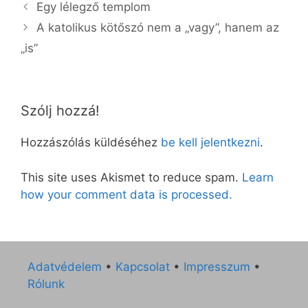
Egy lélegző templom
A katolikus kötőszó nem a „vagy”, hanem az
„is”
Szólj hozzá!
Hozzászólás küldéséhez
be kell jelentkezni
.
This site uses Akismet to reduce spam.
Learn
how your comment data is processed.
Adatvédelem
•
Kapcsolat
•
Impresszum
•
Rólunk