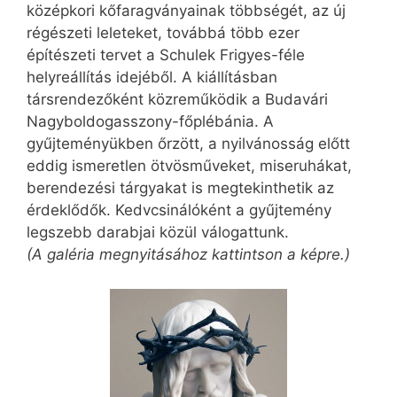
középkori kőfaragványainak többségét, az új
régészeti leleteket, továbbá több ezer
építészeti tervet a Schulek Frigyes-féle
helyreállítás idejéből. A kiállításban
társrendezőként közreműködik a Budavári
Nagy­boldogasszony-főplébánia. A
gyűjteményükben őrzött, a nyilvánosság előtt
eddig ismeretlen ötvösműveket, miseruhákat,
berendezési tárgyakat is megtekinthetik az
érdeklődők. Kedvcsinálóként a gyűjtemény
legszebb darabjai közül válogattunk.
(A galéria megnyitásához kattintson a képre.)