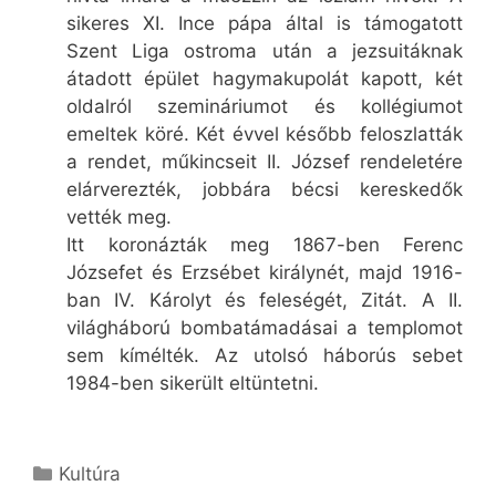
sikeres XI. Ince pápa által is támogatott
Szent Liga ostroma után a jezsuitáknak
átadott épület hagymakupolát kapott, két
oldalról szemináriumot és kollégiumot
emeltek köré. Két évvel később feloszlatták
a rendet, műkincseit II. József rendeletére
elárverezték, jobbára bécsi kereskedők
vették meg.
Itt koronázták meg 1867-ben Ferenc
Józsefet és Erzsébet királynét, majd 1916-
ban IV. Károlyt és feleségét, Zitát. A II.
világháború bombatámadásai a templomot
sem kímélték. Az utolsó háborús sebet
1984-ben sikerült eltüntetni.
Kategória
Kultúra