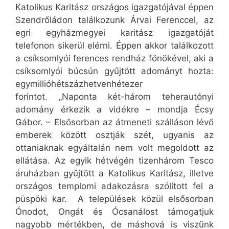
Katolikus Karitász országos igazgatójával éppen
Szendrőládon találkozunk Árvai Ferenccel, az
egri egyházmegyei karitász igazgatóját
telefonon sikerül elérni. Éppen akkor találkozott
a csíksomlyói ferences rendház főnökével, aki a
csíksomlyói búcsún gyűjtött adományt hozta:
egymillióhétszázhetvenhétezer
forintot. „Naponta két-három teherautónyi
adomány érkezik a vidékre – mondja Écsy
Gábor. – Elsősorban az átmeneti szálláson lévő
emberek között osztják szét, ugyanis az
ottaniaknak egyáltalán nem volt megoldott az
ellátása. Az egyik hétvégén tizenhárom Tesco
áruházban gyűjtött a Katolikus Karitász, illetve
országos templomi adakozásra szólított fel a
püspöki kar. A települések közül elsősorban
Ónodot, Ongát és Ócsanálost támogatjuk
nagyobb mértékben, de máshová is viszünk