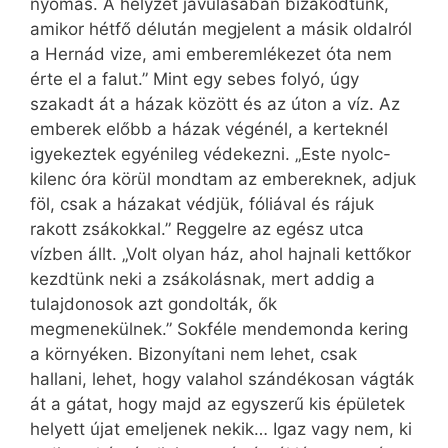
nyomás. A helyzet javulásában bizakodtunk,
amikor hétfő délután megjelent a másik oldalról
a Hernád vize, ami emberemlékezet óta nem
érte el a falut.” Mint egy sebes folyó, úgy
szakadt át a házak között és az úton a víz. Az
emberek előbb a házak végénél, a kerteknél
igyekeztek egyénileg védekezni. „Este nyolc-
kilenc óra körül mondtam az embereknek, adjuk
föl, csak a házakat védjük, fóliával és rájuk
rakott zsákokkal.” Reggelre az egész utca
vízben állt. „Volt olyan ház, ahol hajnali kettőkor
kezdtünk neki a zsákolásnak, mert addig a
tulajdonosok azt gondolták, ők
megmenekülnek.” Sokféle mendemonda kering
a környéken. Bizonyítani nem lehet, csak
hallani, lehet, hogy valahol szándékosan vágták
át a gátat, hogy majd az egyszerű kis épületek
helyett újat emeljenek nekik… Igaz vagy nem, ki