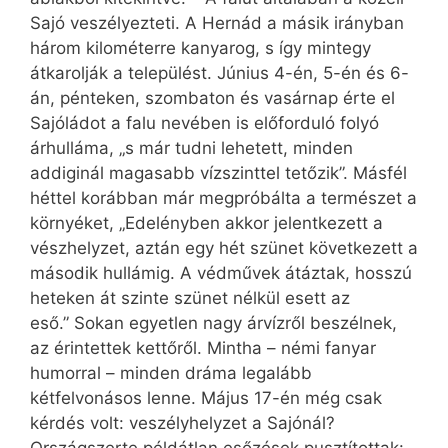
Sajó veszélyezteti. A Hernád a másik irányban
három kilométerre kanyarog, s így mintegy
átkarolják a települést. Június 4-én, 5-én és 6-
án, pénteken, szombaton és vasárnap érte el
Sajóládot a falu nevében is előforduló folyó
árhulláma, „s már tudni lehetett, minden
addiginál magasabb vízszinttel tetőzik”. Másfél
héttel korábban már megpróbálta a természet a
környéket, „Edelényben akkor jelentkezett a
vészhelyzet, aztán egy hét szünet következett a
második hullámig. A védművek átáztak, hosszú
heteken át szinte szünet nélkül esett az
eső.” Sokan egyetlen nagy árvízről beszélnek,
az érintettek kettőről. Mintha – némi fanyar
humorral – minden dráma legalább
kétfelvonásos lenne. Május 17-én még csak
kérdés volt: veszélyhelyzet a Sajónál?