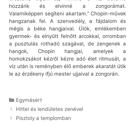
hozzánk és elvinné a zongorámat.
Valamiképpen segíteni akartam.” Chopin-művek
hangzanak fel. A szenvedély, a fájdalom és
mégis a béke hangjaival. Ülök, emlékemben
gyermek- és elnyűtt felnőtt arcokkal, orromban
a pusztulás rothadó szagával, de zengenek a
hangok, Chopin hangjai, amelyek a
homokzsákot kézről kézre adó élet ritmusát, a
víz után is reményben élő emberek akaratát ütik
le az érzékeny ifjú mester ujjaival a zongorán.
Kategória
Egymásért
Hittel és lendületes zenével
Pisztoly a templomban