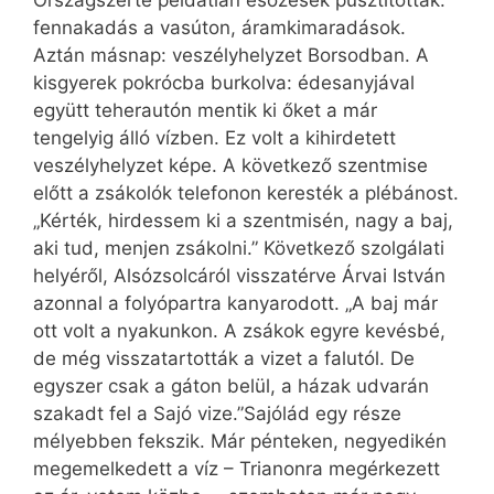
Országszerte példátlan esőzések pusztítottak:
fennakadás a vasúton, áramkimaradások.
Aztán másnap: veszélyhelyzet Borsodban. A
kisgyerek pokrócba burkolva: édesanyjával
együtt teherautón mentik ki őket a már
tengelyig álló vízben. Ez volt a kihirdetett
veszélyhelyzet képe. A következő szentmise
előtt a zsákolók telefonon keresték a plébánost.
„Kérték, hirdessem ki a szentmisén, nagy a baj,
aki tud, menjen zsákolni.” Következő szolgálati
helyéről, Alsózsolcáról visszatérve Árvai István
azonnal a folyópartra kanyarodott. „A baj már
ott volt a nyakunkon. A zsákok egyre kevésbé,
de még visszatartották a vizet a falutól. De
egyszer csak a gáton belül, a házak udvarán
szakadt fel a Sajó vize.”Sajólád egy része
mélyebben fekszik. Már pénteken, negyedikén
megemelkedett a víz – Trianonra megérkezett