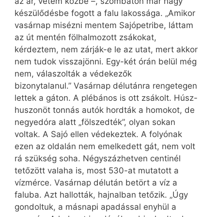
az ár, vetem közbe –, szombaton már nagy
készülődésbe fogott a falu lakossága. „Amikor
vasárnap misézni mentem Sajópetribe, láttam
az út mentén fölhalmozott zsákokat,
kérdeztem, nem zárják-e le az utat, mert akkor
nem tudok visszajönni. Egy-két órán belül még
nem, válaszolták a védekezők
bizonytalanul.” Vasárnap délutánra rengetegen
lettek a gáton. A plébános is ott zsákolt. Húsz-
huszonöt tonnás autók hordták a homokot, de
negyedóra alatt „fölszedték”, olyan sokan
voltak. A Sajó ellen védekeztek. A folyónak
ezen az oldalán nem emelkedett gát, nem volt
rá szükség soha. Négyszázhetven centinél
tetőzött valaha is, most 530-at mutatott a
vízmérce. Vasárnap délután betört a víz a
faluba. Azt hallották, hajnalban tetőzik. „Úgy
gondoltuk, a másnapi apadással enyhül a