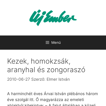
Kilépés
a
tartalomba
Menü
Kezek, homokzsák,
aranyhal és zongoraszó
2010-06-27
Szerző:
Elmer István
A harminchét éves Árvai István plébános három
éve szolgál itt. Ő magyarázza az emeleti
ablakból kitekintve: – A falut általában a közeli