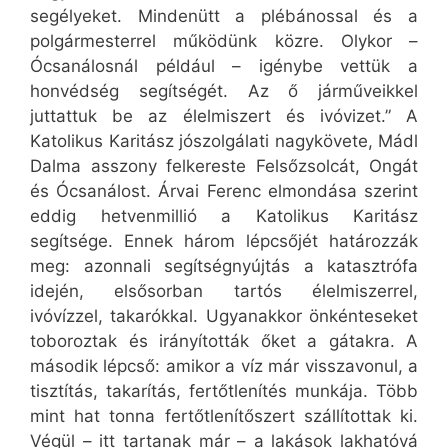
segélyeket. Mindenütt a plébánossal és a
polgármesterrel működünk közre. Olykor –
Ócsanálosnál például – igénybe vettük a
honvédség segítségét. Az ő járműveikkel
juttattuk be az élelmiszert és ivóvizet.” A
Katolikus Karitász jószolgálati nagykövete, Mádl
Dalma asszony felkereste Felsőzsolcát, Ongát
és Ócsanálost. Árvai Ferenc elmondása szerint
eddig hetvenmillió a Katolikus Karitász
segítsége. Ennek három lépcsőjét határozzák
meg: azonnali segítségnyújtás a katasztrófa
idején, elsősorban tartós élelmiszerrel,
ivóvízzel, takarókkal. Ugyanakkor önkénteseket
toboroztak és irányították őket a gátakra. A
második lépcső: amikor a víz már visszavonul, a
tisztítás, takarítás, fertőtlenítés munkája. Több
mint hat tonna fertőtlenítőszert szállítottak ki.
Végül – itt tartanak már – a lakások lakhatóvá