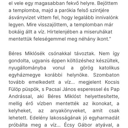
Béres Miklósék csónakkal távoztak. Nem így
gondolta, ugyanis éppen költözéshez készültek,
nyugállományba vonul a görög katolikus
egyházmegye korábbi helynöke. Szombaton
tovább emelkedett a víz… megjelent Kocsis
Fülöp püspök, s Pacsai János esperessel és Pap
Andrással, aki Béres Miklóst helyettesítette,
mellig érő vízben mentették az ikonokat, a
kelyheket, az anyakönyveket, amit csak
lehetett. Edelény lakosságának jó egyharmadát
próbálta meg a víz… Écsy Gábor atyával, a