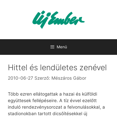
Kilépés
a
tartalomba
Menü
Hittel és lendületes zenével
2010-06-27
Szerző:
Mészáros Gábor
Több ezren ellátogattak a hazai és külföldi
együttesek fellépéseire. A tíz évvel ezelőtt
induló rendezvénysorozat a felvonulásokkal, a
stadionokban tartott dicsőítésekkel új