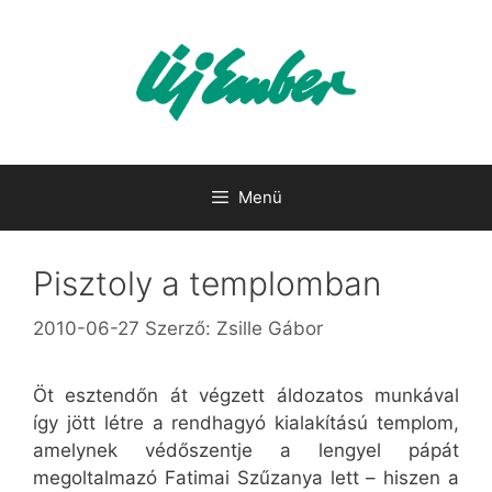
Kilépés
a
tartalomba
Menü
Pisztoly a templomban
2010-06-27
Szerző:
Zsille Gábor
Öt esztendőn át végzett áldozatos munkával
így jött létre a rendhagyó kialakítású templom,
amelynek védőszentje a lengyel pápát
megoltalmazó Fatimai Szűzanya lett – hiszen a