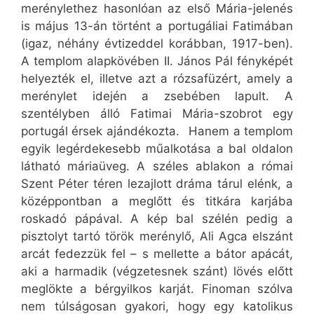
merénylethez hasonlóan az első Mária-jelenés
is május 13-án történt a portugáliai Fatimában
(igaz, néhány évtizeddel korábban, 1917-ben).
A templom alapkövében II. János Pál fényképét
helyezték el, illetve azt a rózsafüzért, amely a
merénylet idején a zsebében lapult. A
szentélyben álló Fatimai Mária-szobrot egy
portugál érsek ajándékozta.
Hanem a templom
egyik legérdekesebb műalkotása a bal oldalon
látható máriaüveg. A széles ablakon a római
Szent Péter téren lezajlott dráma tárul elénk, a
középpontban a meglőtt és titkára karjába
roskadó pápával. A kép bal szélén pedig a
pisztolyt tartó török merénylő, Ali Agca elszánt
arcát fedezzük fel – s mellette a bátor apácát,
aki a harmadik (végzetesnek szánt) lövés előtt
meglökte a bérgyilkos karját. Finoman szólva
nem túlságosan gyakori, hogy egy katolikus