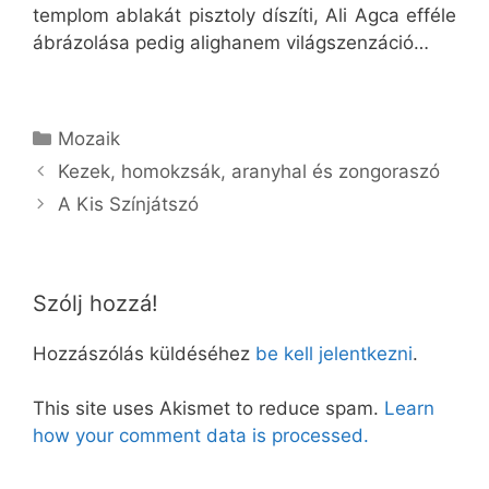
templom ablakát pisztoly díszíti, Ali Agca efféle
ábrázolása pedig alighanem világszenzáció…
Kategória
Mozaik
Kezek, homokzsák, aranyhal és zongoraszó
A Kis Színjátszó
Szólj hozzá!
Hozzászólás küldéséhez
be kell jelentkezni
.
This site uses Akismet to reduce spam.
Learn
how your comment data is processed.