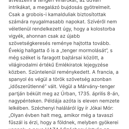
átvészelni a tengeri viharokat, az udvari
intrikákat, a megalázó bujdosás gyötrelmeit.
Csak a grobois-i kamalduliak biztosítottak
számára nyugalmasabb napokat. Szívéről nem
véletlenül rendelkezett úgy, hogy a kolostorba
vigyék, ahonnan csak az újabb
szövetségkeresés reménye hajtotta tovább.
Évekig hallgatta ő is a „tenger mormolását”, s
még széket is faragott bajtársai között, a
világirodalmi értékű Emlékiratok lejegyzése
közben. Szüntelenül reménykedett. A francia, a
spanyol és végül a török szövetség azonban
„időszerűtlenné” vált. Végül a Márvány-tenger
partján békült meg az Úrban, 1735. április 8-án,
nagypénteken. Példája azóta is eleven nemzete
lelkében. Széchenyi haláláról így ír Jókai Mór:
„Olyan évben halt meg, amikor még a tavaszi
fűszál is érzi, hogy a földnek, melyben gyökerei