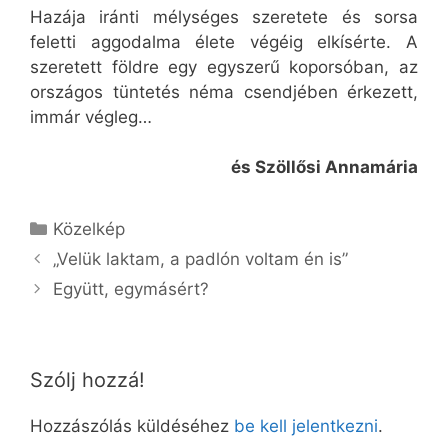
Hazája iránti mélységes szeretete és sorsa
feletti aggodalma élete végéig elkísérte. A
szeretett földre egy egyszerű koporsóban, az
országos tüntetés néma csendjében érkezett,
immár végleg…
és Szöllősi Annamária
Kategória
Közelkép
„Velük laktam, a padlón voltam én is”
Együtt, egymásért?
Szólj hozzá!
Hozzászólás küldéséhez
be kell jelentkezni
.