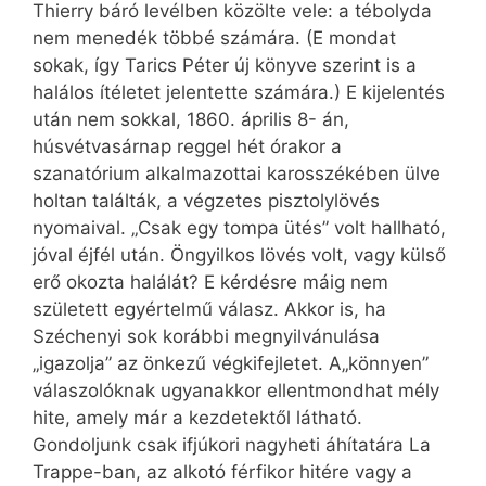
Thierry báró levélben közölte vele: a tébolyda
nem menedék többé számára. (E mondat
sokak, így Tarics Péter új könyve szerint is a
halálos ítéletet jelentette számára.) E kijelentés
után nem sokkal, 1860. április 8- án,
húsvétvasárnap reggel hét órakor a
szanatórium alkalmazottai karosszékében ülve
holtan találták, a végzetes pisztolylövés
nyomaival. „Csak egy tompa ütés” volt hallható,
jóval éjfél után. Öngyilkos lövés volt, vagy külső
erő okozta halálát? E kérdésre máig nem
született egyértelmű válasz. Akkor is, ha
Széchenyi sok korábbi megnyilvánulása
„igazolja” az önkezű végkifejletet. A„könnyen”
válaszolóknak ugyanakkor ellentmondhat mély
hite, amely már a kezdetektől látható.
Gondoljunk csak ifjúkori nagyheti áhítatára La
Trappe-ban, az alkotó férfikor hitére vagy a