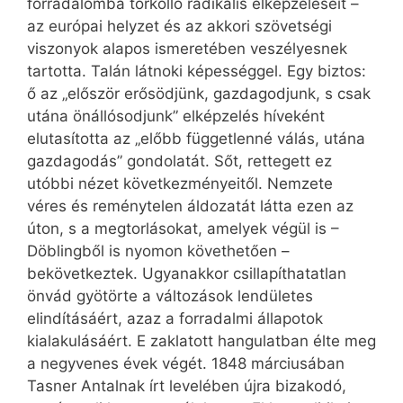
forradalomba torkolló radikális elképzeléseit –
az európai helyzet és az akkori szövetségi
viszonyok alapos ismeretében veszélyesnek
tartotta. Talán látnoki képességgel. Egy biztos:
ő az „először erősödjünk, gazdagodjunk, s csak
utána önállósodjunk” elképzelés híveként
elutasította az „előbb függetlenné válás, utána
gazdagodás” gondolatát. Sőt, rettegett ez
utóbbi nézet következményeitől. Nemzete
véres és reménytelen áldozatát látta ezen az
úton, s a megtorlásokat, amelyek végül is –
Döblingből is nyomon követhetően –
bekövetkeztek. Ugyanakkor csillapíthatatlan
önvád gyötörte a változások lendületes
elindításáért, azaz a forradalmi állapotok
kialakulásáért. E zaklatott hangulatban élte meg
a negyvenes évek végét. 1848 márciusában
Tasner Antalnak írt levelében újra bizakodó,