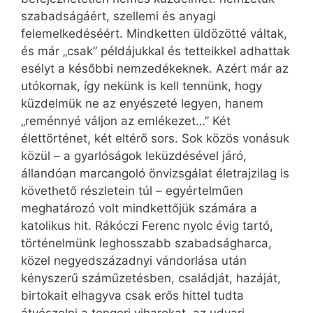
szabadságáért, szellemi és anyagi
felemelkedéséért. Mindketten üldözötté váltak,
és már „csak” példájukkal és tetteikkel adhattak
esélyt a későbbi nemzedékeknek. Azért már az
utókornak, így nekünk is kell tennünk, hogy
küzdelmük ne az enyészeté legyen, hanem
„reménnyé váljon az emlékezet…” Két
élettörténet, két eltérő sors. Sok közös vonásuk
közül – a gyarlóságok leküzdésével járó,
állandóan marcangoló önvizsgálat életrajzilag is
követhető részletein túl – egyértelműen
meghatározó volt mindkettőjük számára a
katolikus hit. Rákóczi Ferenc nyolc évig tartó,
történelmünk leghosszabb szabadságharca,
közel negyedszázadnyi vándorlása után
kényszerű száműzetésben, családját, hazáját,
birtokait elhagyva csak erős hittel tudta