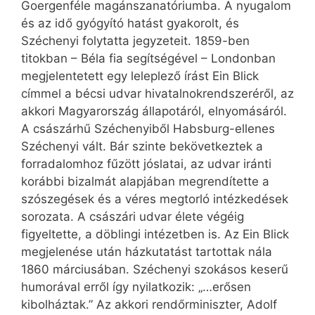
Goergenféle magánszanatóriumba. A nyugalom
és az idő gyógyító hatást gyakorolt, és
Széchenyi folytatta jegyzeteit. 1859-ben
titokban – Béla fia segítségével – Londonban
megjelentetett egy leleplező írást Ein Blick
címmel a bécsi udvar hivatalnokrendszeréről, az
akkori Magyarország állapotáról, elnyomásáról.
A császárhű Széchenyiből Habsburg-ellenes
Széchenyi vált. Bár szinte bekövetkeztek a
forradalomhoz fűzött jóslatai, az udvar iránti
korábbi bizalmát alapjában megrendítette a
szószegések és a véres megtorló intézkedések
sorozata. A császári udvar élete végéig
figyeltette, a döblingi intézetben is. Az Ein Blick
megjelenése után házkutatást tartottak nála
1860 márciusában. Széchenyi szokásos keserű
humorával erről így nyilatkozik: „…erősen
kibolháztak.” Az akkori rendőrminiszter, Adolf