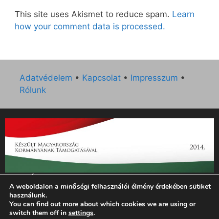
This site uses Akismet to reduce spam.
Learn
how your comment data is processed.
Adatvédelem
•
Kapcsolat
•
Impresszum
•
Rólunk
„Az Új Ember katolikus hetilap 2014. évi működésének
A weboldalon a minőségi felhasználói élmény érdekében sütiket
támogatását az EGYH-KCP-14-P-0121 sz. támogatási
használunk.
szerződés keretében 3 000 000 Ft összegben támogatta az
You can find out more about which cookies we are using or
Emberi Erőforrások Minisztériuma.”
switch them off in
settings
.