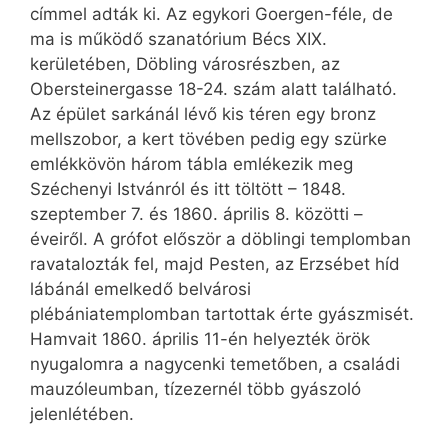
címmel adták ki. Az egykori Goergen-féle, de
ma is működő szanatórium Bécs XIX.
kerületében, Döbling városrészben, az
Obersteinergasse 18-24. szám alatt található.
Az épület sarkánál lévő kis téren egy bronz
mellszobor, a kert tövében pedig egy szürke
emlékkövön három tábla emlékezik meg
Széchenyi Istvánról és itt töltött – 1848.
szeptember 7. és 1860. április 8. közötti –
éveiről. A grófot először a döblingi templomban
ravatalozták fel, majd Pesten, az Erzsébet híd
lábánál emelkedő belvárosi
plébániatemplomban tartottak érte gyászmisét.
Hamvait 1860. április 11-én helyezték örök
nyugalomra a nagycenki temetőben, a családi
mauzóleumban, tízezernél több gyászoló
jelenlétében.