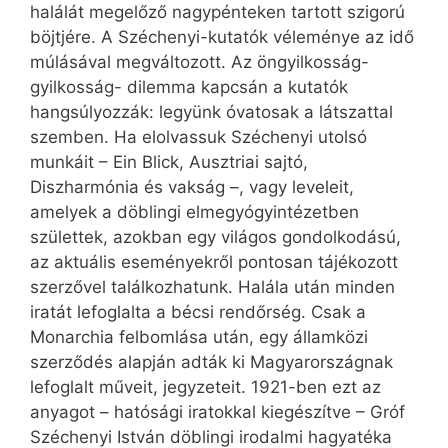
halálát megelőző nagypénteken tartott szigorú
böjtjére. A Széchenyi-kutatók véleménye az idő
múlásával megváltozott. Az öngyilkosság-
gyilkosság- dilemma kapcsán a kutatók
hangsúlyozzák: legyünk óvatosak a látszattal
szemben. Ha elolvassuk Széchenyi utolsó
munkáit – Ein Blick, Ausztriai sajtó,
Diszharmónia és vakság –, vagy leveleit,
amelyek a döblingi elmegyógyintézetben
születtek, azokban egy világos gondolkodású,
az aktuális eseményekről pontosan tájékozott
szerzővel találkozhatunk. Halála után minden
iratát lefoglalta a bécsi rendőrség. Csak a
Monarchia felbomlása után, egy államközi
szerződés alapján adták ki Magyarországnak
lefoglalt műveit, jegyzeteit. 1921-ben ezt az
anyagot – hatósági iratokkal kiegészítve – Gróf
Széchenyi István döblingi irodalmi hagyatéka