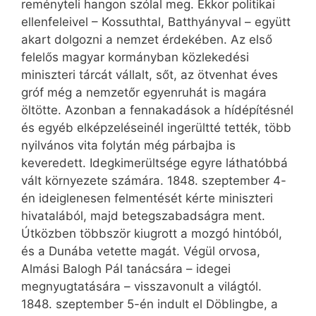
reményteli hangon szólal meg. Ekkor politikai
ellenfeleivel – Kossuthtal, Batthyányval – együtt
akart dolgozni a nemzet érdekében. Az első
felelős magyar kormányban közlekedési
miniszteri tárcát vállalt, sőt, az ötvenhat éves
gróf még a nemzetőr egyenruhát is magára
öltötte. Azonban a fennakadások a hídépítésnél
és egyéb elképzeléseinél ingerültté tették, több
nyilvános vita folytán még párbajba is
keveredett. Idegkimerültsége egyre láthatóbbá
vált környezete számára. 1848. szeptember 4-
én ideiglenesen felmentését kérte miniszteri
hivatalából, majd betegszabadságra ment.
Útközben többször kiugrott a mozgó hintóból,
és a Dunába vetette magát. Végül orvosa,
Almási Balogh Pál tanácsára – idegei
megnyugtatására – visszavonult a világtól.
1848. szeptember 5-én indult el Döblingbe, a