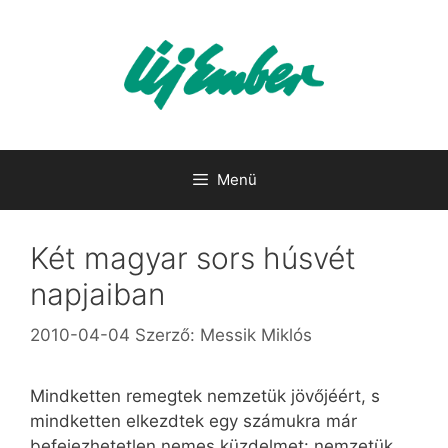
Kilépés
a
tartalomba
Menü
Két magyar sors húsvét
napjaiban
2010-04-04
Szerző:
Messik Miklós
Mindketten remegtek nemzetük jövőjéért, s
mindketten elkezdtek egy számukra már
befejezhetetlen nemes küzdelmet: nemzetük