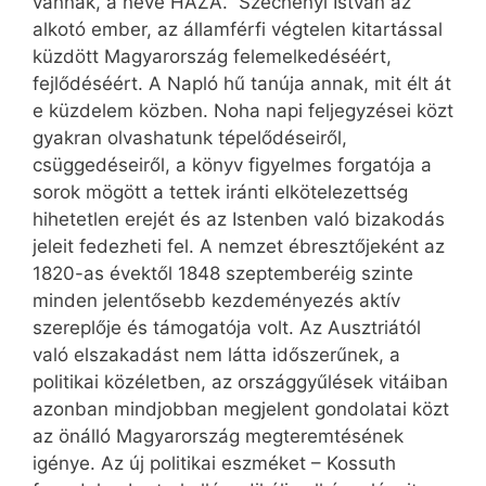
vannak, a neve HAZA.” Széchenyi István az
alkotó ember, az államférfi végtelen kitartással
küzdött Magyarország felemelkedéséért,
fejlődéséért. A Napló hű tanúja annak, mit élt át
e küzdelem közben. Noha napi feljegyzései közt
gyakran olvashatunk tépelődéseiről,
csüggedéseiről, a könyv figyelmes forgatója a
sorok mögött a tettek iránti elkötelezettség
hihetetlen erejét és az Istenben való bizakodás
jeleit fedezheti fel. A nemzet ébresztőjeként az
1820-as évektől 1848 szeptemberéig szinte
minden jelentősebb kezdeményezés aktív
szereplője és támogatója volt. Az Ausztriától
való elszakadást nem látta időszerűnek, a
politikai közéletben, az országgyűlések vitáiban
azonban mindjobban megjelent gondolatai közt
az önálló Magyarország megteremtésének
igénye. Az új politikai eszméket – Kossuth