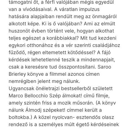
támogatni őt, a férfi valójában mégis egyedül
van a vívódásaival. A váratlan impulzus
hatására alapjaiban rendült meg az önmagáról
alkotott képe. Ki is ő valójában? Ami az elmúlt
huszonöt évben történt vele, hogyan alkothat
teljes egészet a korábbiakkal? Mit tud kezdeni
egykori otthonához és a vér szerinti családjához
fűződő, régen eltemetett kötődéssel? A fájó
kérdések lehetetlenné teszik a mindennapjait,
csak a keresésre tud összpontosítani. Saroo
Brierley könyve a filmmel azonos címen
nemrégiben jelent meg nálunk.
Ugyancsak önéletrajzi bestsellerből született
Marco Bellocchio Szép álmokat! című filmje,
amely szintén friss a mozik műsorán. (A könyv
nálunk Álmodj szépeket! címmel került a
boltokba.) A közel nyolcvan- esztendős olasz
rendező is a személyes múlt égető kérdéseinek