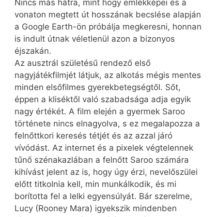
Nincs más hátra, mint hogy emlékképei és a
vonaton megtett út hosszának becslése alapján
a Google Earth-ön próbálja megkeresni, honnan
is indult útnak véletlenül azon a bizonyos
éjszakán.
Az ausztrál születésű rendező első
nagyjátékfilmjét látjuk, az alkotás mégis mentes
minden elsőfilmes gyerekbetegségtől. Sőt,
éppen a kliséktől való szabadsága adja egyik
nagy értékét. A film elején a gyermek Saroo
története nincs elnagyolva, s ez megalapozza a
felnőttkori keresés tétjét és az azzal járó
vívódást. Az internet és a pixelek végtelennek
tűnő szénakazlában a felnőtt Saroo számára
kihívást jelent az is, hogy úgy érzi, nevelőszülei
előtt titkolnia kell, min munkálkodik, és mi
borította fel a lelki egyensúlyát. Bár szerelme,
Lucy (Rooney Mara) igyekszik mindenben