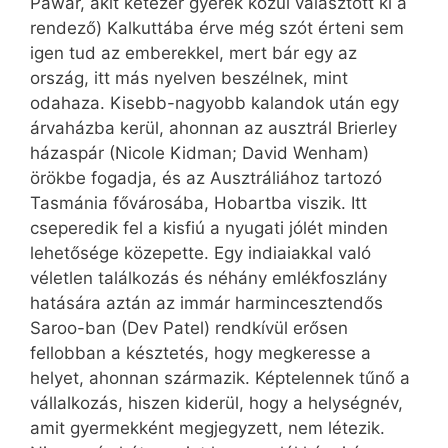
Pawar, akit kétezer gyerek közül választott ki a
rendező) Kalkuttába érve még szót érteni sem
igen tud az emberekkel, mert bár egy az
ország, itt más nyelven beszélnek, mint
odahaza. Kisebb-nagyobb kalandok után egy
árvaházba kerül, ahonnan az ausztrál Brierley
házaspár (Nicole Kidman; David Wenham)
örökbe fogadja, és az Ausztráliához tartozó
Tas­má­nia­ fővárosába, Hobartba viszik. Itt
cseperedik fel a kisfiú a nyugati jólét minden
lehetősége közepette. Egy indiaiakkal való
véletlen találkozás és néhány emlékfoszlány
hatására aztán az immár harmincesztendős
Saroo-ban (Dev Patel) rendkívül erősen
fellobban a késztetés, hogy megkeresse a
helyet, ahonnan származik. Képtelennek tűnő a
vállalkozás, hiszen kiderül, hogy a helységnév,
amit gyermekként megjegyzett, nem létezik.