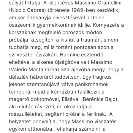
súlyát firtatja. A kilencéves Mas­si­mo Gramellini
(Nicolò Cabras) története 1969-ben kezdődik,
amikor édesanyja elvesztésével hirtelen
összeomlik gyermekkorának idillje. Környezete a
korszaknak megfelelő poroszos módon
próbálja átsegíteni a kisfiút a traumán, s nem
tudhatja meg, mi is történt pontosan azon a
szilveszter éjszakán. Harminc esztendő
elteltével a sikeres újságíróvá vált Massimo
(Valerio Mas­tand­rea) Szarajevóba megy, hogy a
délszláv háborúról tudósítson. Egy tragikus
jelenet szemtanújává válva pánikrohamok
törnek rá, majd a kórházban találkozik a
megértő doktornővel, Elisával (Bérénice Bejo),
aki miután rávezeti, mi okozhatja a
rosszulléteket, segíteni próbál a férfinak. A
helyzetet bonyolítja, hogy Massimo visszatér
egykori otthonába, fel akarja számolni a