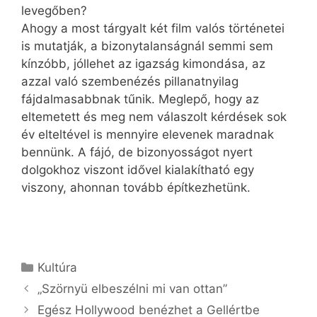
levegőben?
Ahogy a most tárgyalt két film valós történetei
is mutatják, a bizonytalanságnál semmi sem
kínzóbb, jóllehet az igazság kimondása, az
azzal való szembenézés pillanatnyilag
fájdalmasabbnak tűnik. Meglepő, hogy az
eltemetett és meg nem válaszolt kérdések sok
év elteltével is mennyire elevenek maradnak
bennünk. A fájó, de bizonyosságot nyert
dolgokhoz viszont idővel kialakítható egy
viszony, ahonnan tovább építkezhetünk.
Kategória
Kultúra
„Szörnyü elbeszélni mi van ottan”
Egész Hollywood benézhet a Gellértbe