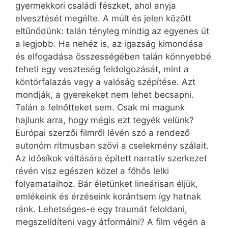
gyermekkori családi fészket, ahol anyja
elvesztését megélte. A múlt és jelen között
eltűnődünk: talán tényleg mindig az egyenes út
a legjobb. Ha nehéz is, az igazság kimondása
és elfogadása összességében talán könnyebbé
teheti egy veszteség feldolgozását, mint a
köntörfalazás vagy a valóság szépítése. Azt
mondják, a gyerekeket nem lehet becsapni.
Talán a felnőtteket sem. Csak mi magunk
hajlunk arra, hogy mégis ezt tegyék velünk?
Európai szerzői filmről lévén szó a rendező
autonóm ritmusban szövi a cselekmény szálait.
Az idősíkok váltására épített narratív szerkezet
révén visz egészen közel a főhős lelki
folyamataihoz. Bár életünket lineárisan éljük,
emlékeink és érzéseink korántsem így hatnak
ránk. Lehetséges-e egy traumát feloldani,
megszelídíteni vagy átformálni? A film végén a