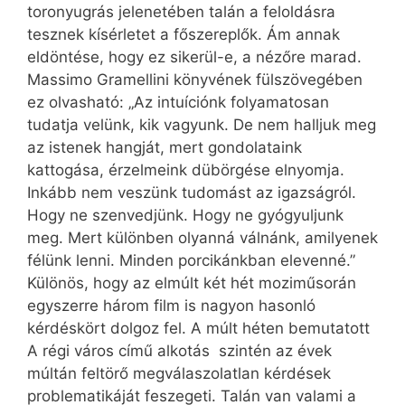
toronyugrás jelenetében talán a feloldásra
tesznek kísérletet a főszereplők. Ám annak
eldöntése, hogy ez sikerül-e, a nézőre marad.
Massimo Gramellini könyvének fülszövegében
ez olvasható: „Az intuíciónk folyamatosan
tudatja velünk, kik vagyunk. De nem halljuk meg
az istenek hangját, mert gondolataink
kattogása, érzelmeink dübörgése elnyomja.
Inkább nem veszünk tudomást az igazságról.
Hogy ne szenvedjünk. Hogy ne gyógyuljunk
meg. Mert különben olyanná válnánk, amilyenek
félünk lenni. Minden porcikánkban elevenné.”
Különös, hogy az elmúlt két hét moziműsorán
egyszerre három film is nagyon hasonló
kérdéskört dolgoz fel. A múlt héten bemutatott
A régi város című alkotás szintén az évek
múltán feltörő megválaszolatlan kérdések
problematikáját feszegeti. Talán van valami a