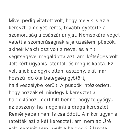
Mivel pedig vitatott volt, hogy melyik is az a
kereszt, amelyet keres, tovább gyötörte a
szomorúság a császár anyját. Nemsokára véget
vetett a szomorúságnak a jeruzsálemi püspök,
akinek Makáriosz volt a neve, és a hit
segítségével megáldotta azt, ami kétséges volt.
Jelt kért ugyanis Istentől, és meg is kapta. Ez
volt a jel: az egyik ottani asszony, akit már
hosszú idő óta betegség gyötört,
halálveszélybe került. A püspök intézkedett,
hogy hozzák el mindegyik keresztet a
haldoklóhoz, mert hitt benne, hogy felgyógyul
az asszony, ha megérinti a drága keresztet.
Reményében nem is csalódott. Amikor ugyanis
rátették azt a két keresztet, ami nem az Úré
volt, semmit sem javult a haldokló állapota.