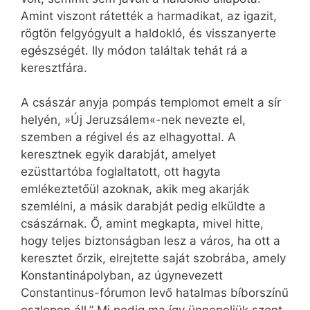
Amint viszont rátették a harmadikat, az igazit,
rögtön felgyógyult a haldokló, és visszanyerte
egészségét. Ily módon találtak tehát rá a
keresztfára.
A császár anyja pompás templomot emelt a sír
helyén, »Új Jeruzsálem«-nek nevezte el,
szemben a régivel és az elhagyottal. A
keresztnek egyik darabját, amelyet
ezüsttartóba foglaltatott, ott hagyta
emlékeztetőül azoknak, akik meg akarják
szemlélni, a másik darabját pedig elküldte a
császárnak. Ő, amint megkapta, mivel hitte,
hogy teljes biztonságban lesz a város, ha ott a
keresztet őrzik, elrejtette saját szobrába, amely
Konstantinápolyban, az úgynevezett
Constantinus-fórumon levő hatalmas bíborszínű