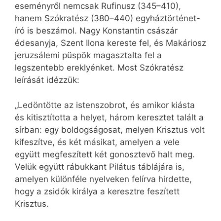
eseményről nemcsak Rufinusz (345–410),
hanem Szókratész (380–440) egyháztörténet-
író is beszámol. Nagy Konstantin császár
édesanyja, Szent Ilona kereste fel, és Makáriosz
jeruzsálemi püspök magasztalta fel a
legszentebb ereklyénket. Most Szókratész
leírását idézzük:
„Ledöntötte az istenszobrot, és amikor kiásta
és kitisztította a helyet, három keresztet talált a
sírban: egy boldogságosat, melyen Krisztus volt
kifeszítve, és két másikat, amelyen a vele
együtt megfeszített két gonosztevő halt meg.
Velük együtt rábukkant Pilátus táblájára is,
amelyen különféle nyelveken felírva hirdette,
hogy a zsidók királya a keresztre feszített
Krisztus.