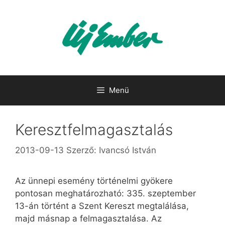
Kilépés
a
tartalomba
Menü
Keresztfelmagasztalás
2013-09-13
Szerző:
Ivancsó István
Az ünnepi esemény történelmi gyökere
pontosan meghatározható: 335. szeptember
13-án történt a Szent Kereszt megtalálása,
majd másnap a felmagasztalása. Az