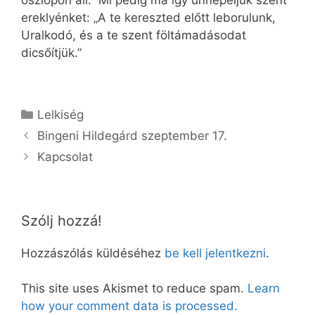
oszlopon áll.” Mi pedig ma így ünnepeljük szent
ereklyénket: „A te kereszted előtt leborulunk,
Uralkodó, és a te szent föltámadásodat
dicsőítjük.”
Kategória
Lelkiség
Bingeni Hildegárd szeptember 17.
Kapcsolat
Szólj hozzá!
Hozzászólás küldéséhez
be kell jelentkezni
.
This site uses Akismet to reduce spam.
Learn
how your comment data is processed.