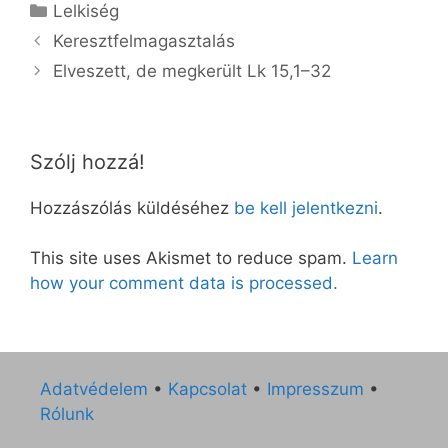
Kategória
Lelkiség
Keresztfelmagasztalás
Elveszett, de megkerült Lk 15,1–32
Szólj hozzá!
Hozzászólás küldéséhez
be kell jelentkezni
.
This site uses Akismet to reduce spam.
Learn
how your comment data is processed.
Adatvédelem
•
Kapcsolat
•
Impresszum
•
Rólunk