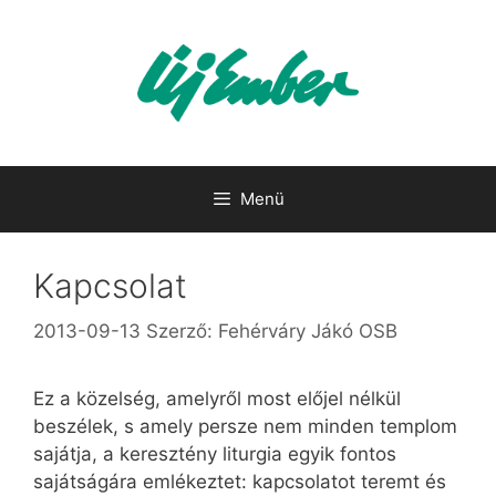
Kilépés
a
tartalomba
Menü
Kapcsolat
2013-09-13
Szerző:
Fehérváry Jákó OSB
Ez a közelség, amelyről most előjel nélkül
beszélek, s amely persze nem minden templom
sajátja, a keresztény liturgia egyik fontos
sajátságára emlékeztet: kapcsolatot teremt és