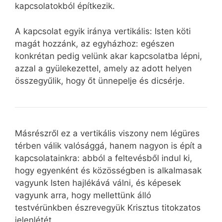
kapcsolatokból építkezik.
A kapcsolat egyik iránya vertikális: Isten köti
magát hozzánk, az egyházhoz: egészen
konkrétan pedig velünk akar kapcsolatba lépni,
azzal a gyülekezettel, amely az adott helyen
összegyűlik, hogy őt ünnepelje és dicsérje.
Másrészről ez a vertikális viszony nem légüres
térben válik valósággá, hanem nagyon is épít a
kapcsolatainkra: abból a feltevésből indul ki,
hogy egyenként és közösségben is alkalmasak
vagyunk Isten hajlékává válni, és képesek
vagyunk arra, hogy mellettünk álló
testvérünkben észrevegyük Krisztus titokzatos
jelenlétét.