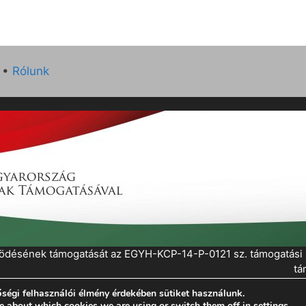
•
Rólunk
működésének támogatását az EGYH-KCP-14-P-0121 sz. támogatás
tá
ségi felhasználói élmény érdekében sütiket használunk.
eratePress
e about which cookies we are using or switch them off in
settings
.