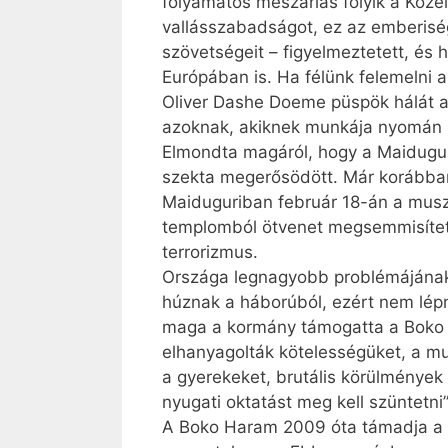
folyamatos mészárlás folyik a Köze
vallásszabadságot, ez az emberiség h
szövetségeit – figyelmeztetett, és 
Európában is. Ha félünk felemelni a
Oliver Dashe Doeme püspök hálát ad
azoknak, akiknek munkája nyomán 
Elmondta magáról, hogy a Maidugur
szekta megerősödött. Már korábba
Maiduguriban február 18-án a musz
templomból ötvenet megsemmisített
terrorizmus.
Országa legnagyobb problémájának 
húznak a háborúból, ezért nem lépn
maga a kormány támogatta a Boko 
elhanyagolták kötelességüket, a mu
a gyerekeket, brutális körülmények 
nyugati oktatást meg kell szüntetni” 
A Boko Haram 2009 óta támadja a ke