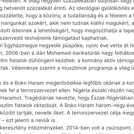
l-Keleten. A világ negyven százalékában súlyosan vagy
etvenöt százalékát érinti. Az ideológiai gyűlölködés elle
hozzátette, hogy a közöny, a tudatlanság és a félelem 
 hangunkat azokért, akik nem tudnak kiállni magukért, a
ott Istennek a lehetőségért, hogy megoszthatja a tapa
szenvedő testvéreink támogatást kaphatnak.
i Egyházmegye negyedik püspöke, nyolc éve vette át hi
n, 2006-ban a dán Mohamed-karikatúrák nagy felháboro
lim fiatalok dühöngeni kezdtek: a kormány aktív támog
ek. Véleménye szerint a muszlimok programja a világ i
és a Boko Haram megerősödése legfőbb okának a korru
ek fel a terrorszervezet ellen. Nigéria északi részén n
Haramot. Tragédiának nevezte, hogy Észak-Nigériában 
szlim fiatalok oktatását. A Boko Haram három-négy éve
között tartják, nevelik őket. A terrorszervezet célja me
– ezt jelenti a nevük is.
resztény intézményeket. 2014-ben volt a csúcspont, két