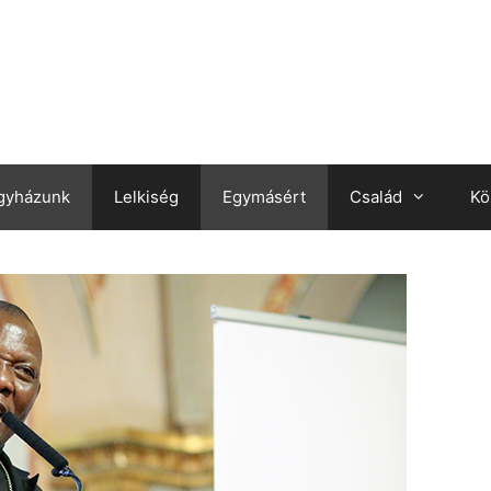
gyházunk
Lelkiség
Egymásért
Család
Kö