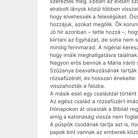
szereztek meg. Ebben az évben szá
elrabolt lányok közül többen vissz
hogy elvehessék a feleségüket. Öss
hozzájuk, azokat megölik. Ők korunk
Jó hír azonban – tette hozzá –, h
kiirtani az Egyházat, de soha nem s
mindig fennmarad. A nigériai keres
hogy imáik meghallgatásra találnak.
Nagyon erős bennük a Mária iránti 
Szűzanya beavatkozásának tartják egy
rózsafüzérét, és hosszan énekelte
visszahozták a faluba.
A másik eset egy családdal történt
Az egész család a rózsafüzért imádk
Hónapokon át olvasták a Bibliát reg
amíg a katonaság vissza nem foglalt
A püspök csodának tartja azt is, h
papok kint vannak az emberek közö