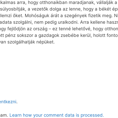
lkalmas arra, hogy otthonaikban maradjanak, vállalják a 
 súlyosbítják, a vezetők dolga az lenne, hogy a békét ép
lemzi őket. Mohóságuk árát a szegények fizetik meg. N
adata szolgálni, nem pedig uralkodni. Arra kellene hasz
hogy fejlődjön az ország – ez tenné lehetővé, hogy otth
tt pénz sokszor a gazdagok zsebébe kerül, holott fonto
an szolgálhatják népüket.
lentkezni
.
spam.
Learn how your comment data is processed.