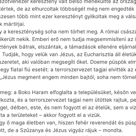
zötvenezer keresztény vált belső menekültté az ország
atértek, de az elhurcoltak többségét még nem engedték 
zesen több mint ezer keresztényt gyilkoltak meg a vál
 mártírjai.
ogy a kereszténység soha nem törhet meg. A római csás
ikerült nekik. Emberi erő nem tudja megsemmisíteni az is
ztények bátrak, elszántak, a támadások ellenére eljár
 Tudják, hogy velük van Jézus, az Eucharisztia áll élet
szeretet, aki valóban megsegíti őket. Doeme püspök el
 fiatal fiú esetét: a terrorszervezet tagjai elvitték az
: „Jézus megment engem minden bajtól, soha nem törne
 meg: a Boko Haram elfoglalta a településüket, későn v
ozta, és a terrorszervezet tagjai nem ütöttek rajtuk, p
gel, délben, este, és nem fogyott el az ételük, sem a v
a a területeket – akkor fogyott el a vizük.
ogy ő maga életben van, hiszen fehér reverendát és püs
tt, de a Szűzanya és Jézus vigyáz rájuk – mondta.