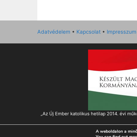
Adatvédelem
•
Kapcsolat
•
Impresszum
„Az Új Ember katolikus hetilap 2014. évi 
A weboldalon a minő
© 2026 Magyar Kurír - Új Ember
• Készült
Gen
You can find out mor