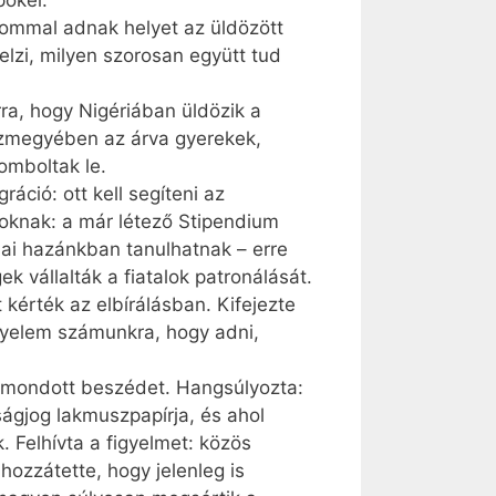
pökei.
lommal adnak helyet az üldözött
elzi, milyen szorosan együtt tud
ra, hogy Nigériában üldözik a
házmegyében az árva gyerekek,
omboltak le.
ció: ott kell segíteni az
loknak: a már létező Stipendium
jai hazánkban tanulhatnak – erre
k vállalták a fiatalok patronálását.
kérték az elbírálásban. Kifejezte
gyelem számunkra, hogy adni,
a mondott beszédet. Hangsúlyozta:
g­jog lakmuszpapírja, és ahol
. Felhívta a figyelmet: közös
hozzátette, hogy jelenleg is