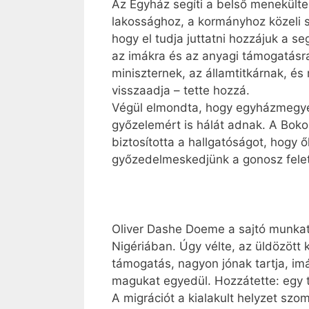
Az Egyház segíti a belső menekültek
lakossághoz, a kormányhoz közeli 
hogy el tudja juttatni hozzájuk a s
az imákra és az anyagi támogatásr
miniszternek, az államtitkárnak, és
visszaadja – tette hozzá.
Végül elmondta, hogy egyházmegyéj
győzelemért is hálát adnak. A Boko
biztosította a hallgatóságot, hogy 
győzedelmeskedjünk a gonosz felet
Oliver Dashe Doeme a sajtó munka­tá
Nigériában. Úgy vélte, az üldözött
támogatás, nagyon jónak tartja, imá
magukat egyedül. Hozzátette: egy t
A migrációt a kialakult helyzet sz