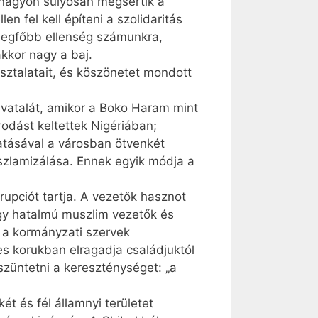
 nagyon súlyosan megsértik a
n fel kell építeni a szolidaritás
a legfőbb ellenség számunkra,
kkor nagy a baj.
sztalatait, és köszönetet mondott
vatalát, amikor a Boko Haram mint
dást keltettek Nigériában;
atásával a városban ötvenkét
szlamizálása. Ennek egyik módja a
pciót tartja. A vezetők hasznot
agy hatalmú muszlim vezetők és
a kormányzati szervek
s korukban elragadja családjuktól
gszüntetni a kereszténységet: „a
 és fél államnyi területet