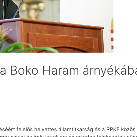
 a Boko Haram árnyékáb
éséért felelős helyettes államtitkárság és a PPKE közö