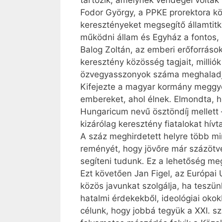
tartozik, amelynek vendégei voltak m
Fodor György, a PPKE prorektora kö
keresztényeket megsegítő államtitká
működni állam és Egyház a fontos,
Balog Zoltán, az emberi erőforrá­so
keresztény közösség tagjait, milli
özvegyasszonyok száma meghaladja 
Kifejezte a magyar kormány meggyőz
embereket, ahol élnek. Elmondta, h
Hungaricum nevű ösztöndíj mellett –
kizárólag keresztény fiatalokat hív
A száz meghirdetett helyre több min
reményét, hogy jövőre már százötv
segíteni tudunk. Ez a lehetőség meg
Ezt követően Jan Figel, az Európai
közös javunkat szolgálja, ha teszü
hatalmi érdekekből, ideológiai okokb
célunk, hogy jobbá tegyük a XXI. sz