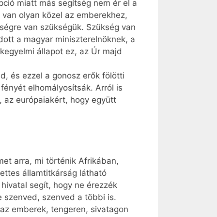
pció miatt más segítség nem ér el a
z van olyan közel az emberekhez,
gítségre van szükségük. Szükség van
dott a magyar miniszterelnöknek, a
kegyelmi állapot ez, az Úr majd
 és ezzel a gonosz erők fölötti
ényét elhomályosítsák. Arról is
, az európaiakért, hogy együtt
et arra, mi történik Afrikában,
ttes államtitkárság látható
 hivatal segít, hogy ne érezzék
e szenved, szenved a többi is.
k az emberek, tengeren, sivatagon