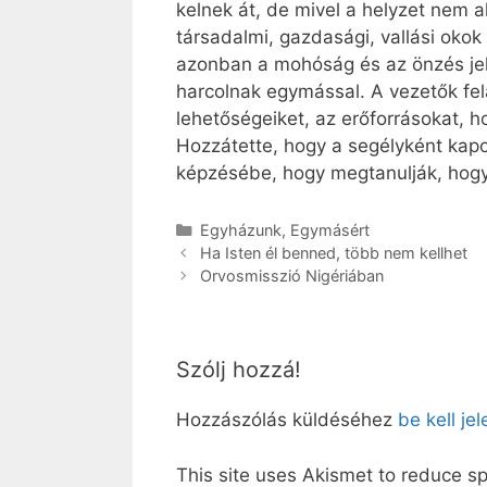
kelnek át, de mivel a helyzet nem a
társadalmi, gazdasági, vallási okok
azonban a mohóság és az önzés jel
harcolnak egymással. A vezetők fel­
lehetőségeiket, az erőforrásokat, 
Hozzátette, hogy a segélyként kapo
képzésébe, hogy megtanulják, hogy
Kategória
Egyházunk
,
Egymásért
Ha Isten él benned, több nem kellhet
Orvosmisszió Nigériában
Szólj hozzá!
Hozzászólás küldéséhez
be kell je
This site uses Akismet to reduce 