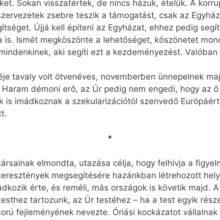
et. Sokan visszatértek, de nincs házuk, ételük. A korru
szervezetek zsebre teszik a támogatást, csak az Egyhá
egítséget. Újjá kell építeni az Egyházat, ehhez pedig se
a is. Ismét megköszönte a lehetőséget, köszönetet mon
 mindenkinek, aki segíti ezt a kezdeményezést. Valóban 
e tavaly volt ötvenéves, novemberben ünnepelnek majd,
 Haram démoni erő, az Úr pedig nem engedi, hogy az ő f
ők is imádkoznak a szekularizációtól szenvedő Európáért
t.
*
rsainak elmondta, utazása célja, hogy felhívja a figyelm
 keresztények megsegítésére hazánkban létrehozott helye
dkozik érte, és reméli, más országok is követik majd. A
esthez tartozunk, az Úr testéhez – ha a test egyik rész
omorú fejleményének nevezte. Óriási kockázatot vállalna