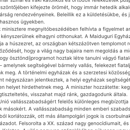
ár szíriai és iraki katolikus és ortodox felekezetek püs
szöntőjében kifejezte örömét, hogy immár hetedik alka
rság rendezvényeinek. Beleillik ez a küldetésükbe, és j
 hasznos ügyekben.
k minisztere megnyitóbeszédében felhívta a figyelmet ar
ók kényszerülnek elhagyni otthonukat. A Maiduguri Egy
a húszezret, az országban kétszáz­ötven templomot r
ődését, hogy a világ nagy bajaira nem megoldás a migrá
ogy ösztöndíjprogramot hoztak létre tanulni vágyó fiata
 amelynek segítségével bármely vallás, felekezet fiatal
tak meg. A történelmi egyházak és a szerzetesi közössége
t négyszázan jelentkeztek, a helyi egyházak segítségét 
en helyet hirdethetnek meg. A miniszter hozzátette: ke
tiszteltetés, visszahat majd ránk, gazdagodunk általa.
 Unió vallásszabadságért felelős különleges megbízottj
nk másokért. A vallásszabadság minden emberi szabadsá
ól korlátozzák, ott más állampolgári jogok is csorbulnak
ázadot. Felsorolta a XX. század nagy genocídiumait, és 