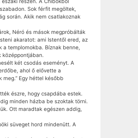
 északi részén. A Chibokból
szabadon. Sok férfit megöltek,
ság során. Akik nem csatlakoznak
zárok, Néró és mások megpróbálták
teni akaratot: ami Istentől ered, az
nak a templomokba. Bíznak benne,
ük középpontjában.
mesélt két csodás eseményt. A
 erdőbe, ahol ő elővette a
k meg.” Egy héttel később
ették észre, hogy csapdába estek.
edig minden házba be szoktak törni.
izük. Ott maradtak egészen addig,
pöki süveget hord mindenütt. A