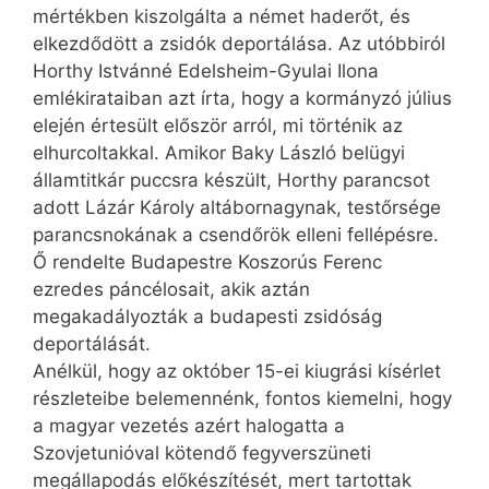
mértékben kiszolgálta a német haderőt, és
elkezdődött a zsidók deportálása. Az utóbbiról
Horthy Istvánné Edelsheim-Gyulai Ilona
emlékirataiban azt írta, hogy a kormányzó július
elején értesült először arról, mi történik az
elhurcoltakkal. Amikor Baky László belügyi
államtitkár puccsra készült, Horthy parancsot
adott Lázár Károly altábornagynak, testőrsége
parancsnokának a csendőrök elleni fellépésre.
Ő rendelte Budapestre Koszorús Ferenc
ezredes páncélosait, akik aztán
megakadályozták a budapesti zsidóság
deportálását.
Anélkül, hogy az október 15-ei kiugrási kísérlet
részleteibe belemennénk, fontos kiemelni, hogy
a magyar vezetés azért halogatta a
Szovjetunióval kötendő fegyverszüneti
megállapodás előkészítését, mert tartottak