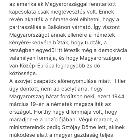
az amerikaiak Magyarországgal fenntartott
kapcsolata csak megtévesztés volt. Ennek
révén akarták a németekkel elhitetni, hogy a
partraszállás a Balkánon várható. Így viszont
Magyarországot annak ellenére a németek
kényére-kedvére bízták, hogy tudták, a
térségben egyedül itt létezik még a demokrácia
valamilyen formája, és hogy Magyarországon
van Közép-Európa legnagyobb zsidó
közössége.
A szovjet csapatok előrenyomulása miatt Hitler
úgy döntött, nem ad esélyt arra, hogy
Magyarország hátat fordítson neki, ezért 1944.
március 19-én a németek megszállták az
országot. Horthy nagy dilemmája volt, hogy
maradjon-e a pozíciójában. Végül maradt, a
miniszterelnök pedig Sztójay Döme lett, akinek
működése alatt a magyar gazdaság teljes