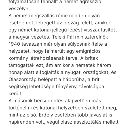
folyamatosan fennállt a német agresszió
veszélye.
A német megszállás réme minden olyan
esetben ott lebegett az ország felett, amikor
egy német katonai jellegű lépést visszautasított
a magyar vezetés. Teleki Pál miniszterelnök
1940 tavaszán már olyan súlyosnak ítélte a
helyzetet, hogy felmerült egy emigrációs
kormány létrehozásának terve. A britek
támogatták ezt, ám amikor a németek három
hónap alatt elfoglalták a nyugati országokat, és
Olaszország belépett a háborúba, a brit
segítség lehetősége fényévnyi távolságba
került.
A második bécsi döntés alapvetően más
történelmi és katonai helyzetben született meg,
mint az első. Erdély esetében több javaslat is
napirenden volt, végül olasz asszisztálás mellett