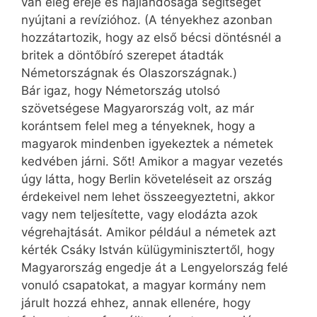
van elég ereje és hajlandósága segítséget
nyújtani a revízióhoz. (A tényekhez azonban
hozzátartozik, hogy az első bécsi döntésnél a
britek a döntőbíró szerepet átadták
Németországnak és Olaszországnak.)
Bár igaz, hogy Németország utolsó
szövetségese Magyarország volt, az már
korántsem felel meg a tényeknek, hogy a
magyarok mindenben igyekeztek a németek
kedvében járni. Sőt! Amikor a magyar vezetés
úgy látta, hogy Berlin követeléseit az ország
érdekeivel nem lehet össze­egyeztetni, akkor
vagy nem teljesítette, vagy elodázta azok
végrehajtását. Amikor például a németek azt
kérték Csáky István külügyminisztertől, hogy
Magyarország engedje át a Lengyelország felé
vonuló csapatokat, a magyar kormány nem
járult hozzá ehhez, annak ellenére, hogy