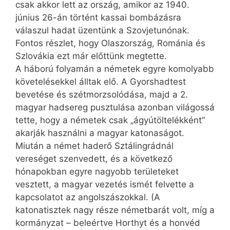
csak akkor lett az ország, amikor az 1940.
június 26-án történt kassai bombázásra
válaszul hadat üzentünk a Szovjetunónak.
Fontos részlet, hogy Olaszország, Románia és
Szlovákia ezt már előttünk megtette.
A háború folyamán a németek egyre komolyabb
követelésekkel álltak elő. A Gyorshadtest
bevetése és szétmorzsolódása, majd a 2.
magyar hadsereg pusztulása azonban világossá
tette, hogy a németek csak „ágyútöltelékként”
akarják használni a magyar katonaságot.
Miután a német haderő Sztálingrádnál
vereséget szenvedett, és a következő
hónapokban egyre nagyobb területeket
vesztett, a magyar vezetés ismét felvette a
kapcsolatot az angolszászokkal. (A
katonatisztek nagy része németbarát volt, míg a
kormányzat – beleértve Horthyt és a honvéd