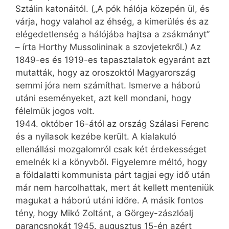
Sztálin katonáitól. („A pók hálója közepén ül, és
várja, hogy valahol az éhség, a kimerülés és az
elégedetlenség a hálójába hajtsa a zsákmányt”
– írta Horthy Mussolininak a szovjetekről.) Az
1849-es és 1919-es tapasztalatok egyaránt azt
mutatták, hogy az oroszoktól Magyarország
semmi jóra nem számíthat. Ismerve a háború
utáni eseményeket, azt kell mondani, hogy
félelmük jogos volt.
1944. október 16-ától az ország Szálasi Ferenc
és a nyilasok kezébe került. A kialakuló
ellenállási mozgalomról csak két érdekességet
emelnék ki a könyvből. Figyelemre méltó, hogy
a földalatti kommunista párt tagjai egy idő után
már nem harcolhattak, mert át kellett menteniük
magukat a háború utáni időre. A másik fontos
tény, hogy Mikó Zoltánt, a Görgey-zászlóalj
parancsnokát 1945. augusztus 15-én azért