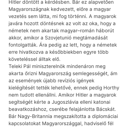
Hitler döntött a kérdésben. Bár ez alapvetően
Magyarországnak kedvezett, előre a magyar
vezetés sem látta, mi fog történni. A magyarok
javára hozott döntésnek az volt az oka, hogy a
németek nem akartak magyar–román háborút
akkor, amikor a Szovjetunió megtámadását
fontolgatták. Ára pedig az lett, hogy a németek
erre hivatkozva a későbbiekben egyre több
követeléssel álltak elő.
Teleki Pál miniszterelnök minden­áron meg
akarta őrizni Magyarország semlegességét, ám
az események újabb revíziós igények
kielégítését tették lehetővé, ennek pedig Horthy
nem tudott ellenállni. Amikor Hitler a magyarok
segítségét kérte a Jugoszlávia elleni katonai
beavatkozáshoz, cserébe felajánlotta Bácskát.
Bár Nagy-Britannia megszakította a diplomáciai
kapcsolatokat Magyarországgal, hadviselő fél