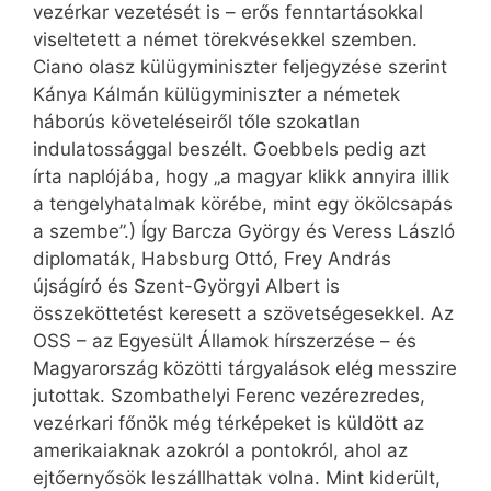
vezérkar vezetését is – erős fenntartásokkal
viseltetett a német törekvésekkel szemben.
Ciano olasz külügyminiszter feljegyzése szerint
Kánya Kálmán külügyminiszter a németek
háborús követeléseiről tőle szokatlan
indulatossággal beszélt. Goebbels pedig azt
írta naplójába, hogy „a magyar klikk annyira illik
a tengelyhatalmak körébe, mint egy ökölcsapás
a szembe”.) Így Barcza György és Veress László
diplomaták, Habsburg Ottó, Frey András
újságíró és Szent-Györgyi Albert is
összeköttetést keresett a szövetségesekkel. Az
OSS – az Egyesült Államok hírszerzése – és
Magyarország közötti tárgyalások elég messzire
jutottak. Szombathelyi Ferenc vezérezredes,
vezérkari főnök még térképeket is küldött az
amerikaiaknak azokról a pontokról, ahol az
ejtőernyősök leszállhattak volna. Mint kiderült,