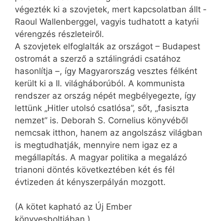
végezték ki a szovjetek, mert kapcsolatban állt ­
Raoul Wallenberggel, vagy­is tudhatott a katyńi
vérengzés részleteiről.
A szovjetek elfoglalták az országot – Budapest
ostromát a szerző a sztálingrádi csatához
hasonlítja –, így Magyarország vesztes félként
került ki a II. világháborúból. A kommunista
rendszer az ország népét megbélyegezte, így
lettünk „Hitler utolsó csatlósa”, sőt, „fasiszta
nemzet” is. Deborah S. Cornelius könyvéből
nemcsak itthon, hanem az angolszász világban
is megtudhatják, mennyire nem igaz ez a
megállapítás. A magyar politika a megalázó
trianoni döntés következtében két és fél
évtizeden át kényszerpályán mozgott.
(A kötet kapható az Új Ember
könyvesboltjában.)