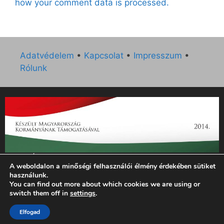
how your comment data is processed.
Adatvédelem
•
Kapcsolat
•
Impresszum
•
Rólunk
„Az Új Ember katolikus hetilap 2014. évi működésének
A weboldalon a minőségi felhasználói élmény érdekében sütiket
támogatását az EGYH-KCP-14-P-0121 sz. támogatási
használunk.
szerződés keretében 3 000 000 Ft összegben támogatta az
You can find out more about which cookies we are using or
Emberi Erőforrások Minisztériuma.”
switch them off in
settings
.
Elfogad
© 2026 Magyar Kurír - Új Ember
• Készült
GeneratePress