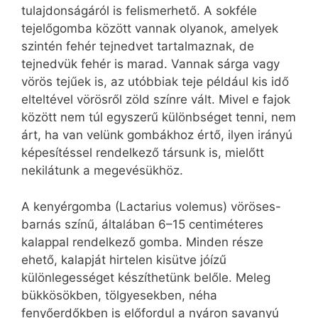
tulajdonságáról is felismerhető. A sokféle
tejelőgomba között vannak olyanok, amelyek
szintén fehér tejnedvet tartalmaznak, de
tejnedvük fehér is marad. Vannak sárga vagy
vörös tejűek is, az utóbbiak teje például kis idő
elteltével vörösről zöld színre vált. Mivel e fajok
között nem túl egyszerű különbséget tenni, nem
árt, ha van velünk gombákhoz értő, ilyen irányú
képesítéssel rendelkező társunk is, mielőtt
nekilátunk a megevésükhöz.
A kenyérgomba (Lactarius volemus) vöröses-
barnás színű, általában 6–15 centiméteres
kalappal rendelkező gomba. Minden része
ehető, kalapját hirtelen kisütve jóízű
különlegességet készíthetünk belőle. Meleg
bükkösökben, tölgyesekben, néha
fenyőerdőkben is előfordul a nyáron savanyú