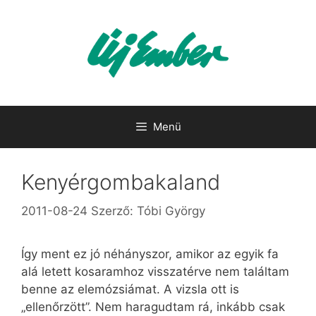
Kilépés
a
tartalomba
Menü
Kenyérgombakaland
2011-08-24
Szerző:
Tóbi György
Így ment ez jó néhányszor, amikor az egyik fa
alá letett kosaramhoz visszatérve nem találtam
benne az elemózsiámat. A vizsla ott is
„ellenőrzött”. Nem haragudtam rá, inkább csak