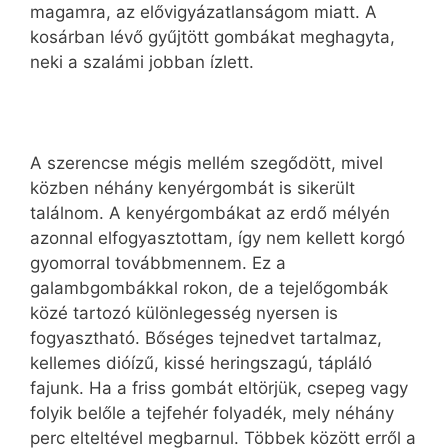
magamra, az elővigyázatlanságom miatt. A
kosárban lévő gyűjtött gombákat meghagyta,
neki a szalámi jobban ízlett.
A szerencse mégis mellém szegődött, mivel
közben néhány kenyérgombát is sikerült
találnom. A kenyérgombákat az erdő mélyén
azonnal elfogyasztottam, így nem kellett korgó
gyomorral továbbmennem. Ez a
galambgombákkal rokon, de a tejelőgombák
közé tartozó különlegesség nyersen is
fogyasztható. Bőséges tejnedvet tartalmaz,
kellemes dióízű, kissé heringszagú, tápláló
fajunk. Ha a friss gombát eltörjük, csepeg vagy
folyik belőle a tejfehér folyadék, mely néhány
perc elteltével megbarnul. Többek között erről a