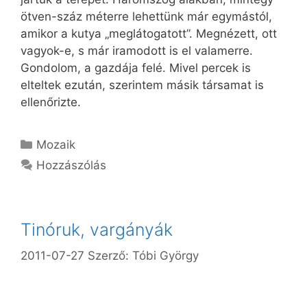
ötven-száz méterre lehettünk már egymástól,
amikor a kutya „meglátogatott”. Megnézett, ott
vagyok-e, s már iramodott is el valamerre.
Gondolom, a gazdája felé. Mivel percek is
elteltek ezután, szerintem másik társamat is
ellenőrizte.
Kategória
Mozaik
Hozzászólás
Tinóruk, vargányák
2011-07-27
Szerző:
Tóbi György