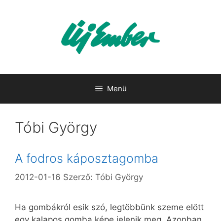
Kilépés
a
tartalomba
Menü
Tóbi György
A fodros káposztagomba
2012-01-16
Szerző:
Tóbi György
Ha gombákról esik szó, legtöbbünk szeme előtt
egy kalapos gomba képe jelenik meg. Azonban