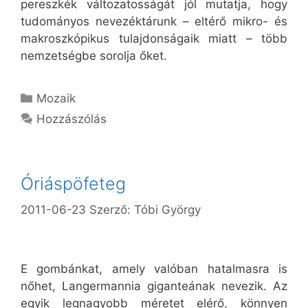
pereszkék változatosságát jól mutatja, hogy
tudományos nevezéktárunk – eltérő mikro- és
makroszkópikus tulajdonságaik miatt – több
nemzetségbe sorolja őket.
Kategória
Mozaik
Hozzászólás
Óriáspöfeteg
2011-06-23
Szerző:
Tóbi György
E gombánkat, amely valóban hatalmasra is
nőhet, Langermannia giganteának nevezik. Az
egyik legnagyobb méretet elérő, könnyen