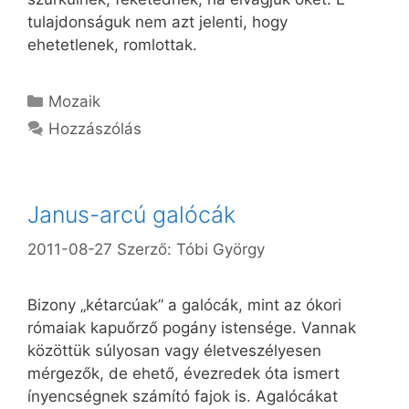
tulajdonságuk nem azt jelenti, hogy
ehetetlenek, romlottak.
Kategória
Mozaik
Hozzászólás
Janus-arcú galócák
2011-08-27
Szerző:
Tóbi György
Bizony „kétarcúak” a galócák, mint az ókori
rómaiak kapuőrző pogány istensége. Vannak
közöttük súlyosan vagy életveszélyesen
mérgezők, de ehető, évezredek óta ismert
ínyencségnek számító fajok is. Agalócákat