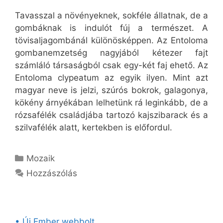
Tavasszal a növényeknek, sokféle állatnak, de a
gombáknak is indulót fúj a természet. A
tövisaljagombánál különösképpen. Az Entoloma
gombanemzetség nagyjából kétezer fajt
számláló társaságból csak egy-két faj ehető. Az
Entoloma clypeatum az egyik ilyen. Mint azt
magyar neve is jelzi, szúrós bokrok, galagonya,
kökény árnyékában lelhetünk rá leginkább, de a
rózsafélék családjába tartozó kajszibarack és a
szilvafélék alatt, kertekben is előfordul.
Kategória
Mozaik
Hozzászólás
• Új Ember webbolt