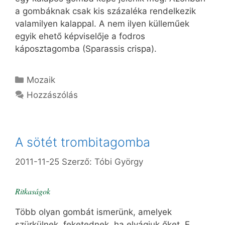
a gombáknak csak kis százaléka rendelkezik
valamilyen kalappal. A nem ilyen külleműek
egyik ehető képviselője a fodros
káposztagomba (Sparassis crispa).
Kategória
Mozaik
Hozzászólás
A sötét trombitagomba
2011-11-25
Szerző:
Tóbi György
Ritkaságok
Több olyan gombát ismerünk, amelyek
szürkülnek, feketednek, ha elvágjuk őket. E