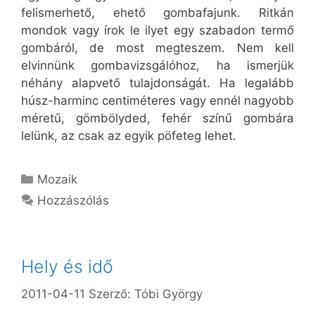
felismerhető, ehető gombafajunk. Ritkán
mondok vagy írok le ilyet egy szabadon termő
gombáról, de most megteszem. Nem kell
elvinnünk gombavizsgálóhoz, ha ismerjük
néhány alapvető tulajdonságát. Ha legalább
húsz-harminc centiméteres vagy ennél nagyobb
méretű, gömbölyded, fehér színű gombára
lelünk, az csak az egyik pöfeteg lehet.
Kategória
Mozaik
Hozzászólás
Hely és idő
2011-04-11
Szerző:
Tóbi György