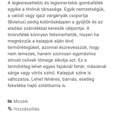
A legkeresettebb és legismertebb gombafélék
egyike a tinóruk társasága. Egyik nemzetségük,
a valódi vagy igazi vargányák csoportja
(Boletus) pedig különösképpen a gyűjtők és az
eladási szándékkal keresők célpontja. A
tinórufélék könnyen felismerhetők, hiszen ha
megnézzük a kalapjuk alján lévő
termőrétegüket, azonnal észrevesszük, hogy
nem lemezek, hanem szorosan egymáshoz
simuló csövek tömege alkotja azt. Ez a
termőréteg lehet egyes fajoknál fehér, másoknál
sárga vagy vörös színű. Kalapjuk színe is
változatos. Lehet fehéres, barnás, esetleg
feketébe hajló sötétbarna is.
Kategória
Mozaik
Hozzászólás