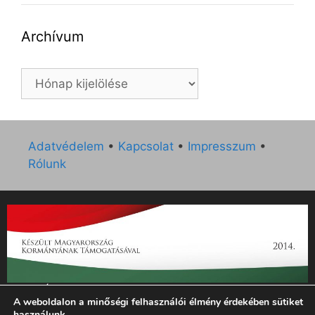
Archívum
Archívum
Adatvédelem
•
Kapcsolat
•
Impresszum
•
Rólunk
„Az Új Ember katolikus hetilap 2014. évi működésének
A weboldalon a minőségi felhasználói élmény érdekében sütiket
támogatását az EGYH-KCP-14-P-0121 sz. támogatási
használunk.