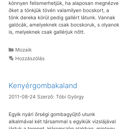
könnyen felismerhetjük, ha alaposan megnézve
őket a tönkjük tövén valamilyen bocskort, a
tönk dereka körül pedig gallért látunk. Vannak
galócák, amelyeknek csak bocskoruk, s olyanok
is, melyeknek csak gallérjuk nőtt.
Kategória
Mozaik
Hozzászólás
Kenyérgombakaland
2011-08-24
Szerző:
Tóbi György
Egyik nyári őrségi gombagyűjtő utunk
alkalmával két társammal s egyikük vizslájával
jártuk a terepet. Háromszög alakban, mintegy