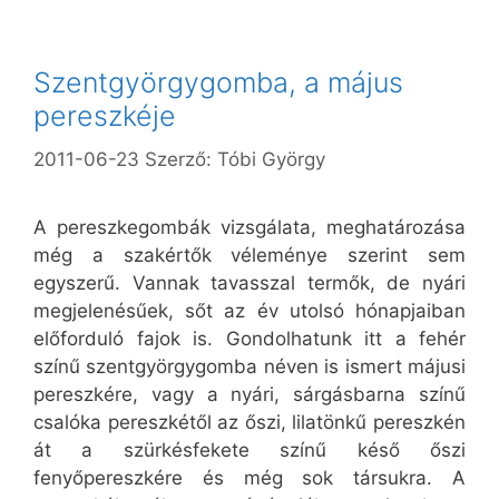
Szentgyörgygomba, a május
pereszkéje
2011-06-23
Szerző:
Tóbi György
A pereszkegombák vizsgálata, meghatározása
még a szakértők véleménye szerint sem
egyszerű. Vannak tavasszal termők, de nyári
megjelenésűek, sőt az év utolsó hónapjaiban
előforduló fajok is. Gondolhatunk itt a fehér
színű szentgyörgygomba néven is ismert májusi
pereszkére, vagy a nyári, sárgásbarna színű
csalóka pereszkétől az őszi, lilatönkű pereszkén
át a szürkésfekete színű késő őszi
fenyőpereszkére és még sok társukra. A