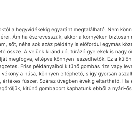
któl a hegyvidékekig egyaránt megtalálható. Nem könny
csérei. Ám ha észrevesszük, akkor a környéken biztosan 
, sőt, néha sok száz példány is előfordul egymás köze
ő össze. A velünk kiránduló, túrázó gyerekek is nagy 
lját megfogva, eltépve könnyen leszedhetők. Ez a kül
llegzetes. Friss példányaiból kitűnő gombás rizs vagy lev
l vékony a húsa, könnyen eltéphető, s így gyorsan aszal
rtékes fűszer. Száraz üvegben évekig eltartható. Ha a 
gőröljük, kitűnő gombaport kaphatunk ebből a nyári-ős