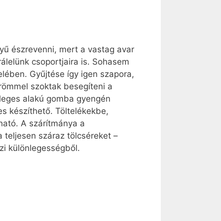
ű észrevenni, mert a vastag avar
rálelünk csoportjaira is. Sohasem
lében. Gyűjtése így igen szapora,
örömmel szoktak besegíteni a
önleges alakú gomba gyengén
es készíthető. Töltelékekbe,
ható. A szárítmánya a
teljesen száraz tölcséreket –
zi különlegességből.