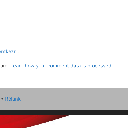
lentkezni
.
spam.
Learn how your comment data is processed.
•
Rólunk