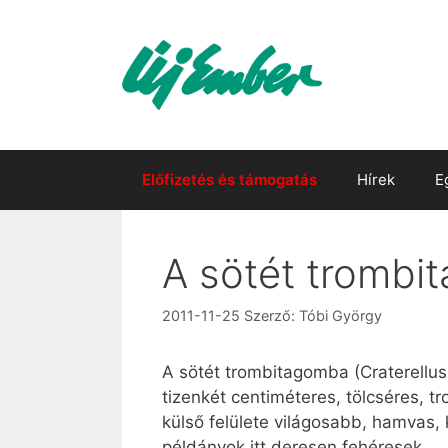
Kilépés
a
tartalomba
Előfizetés és támogatás
Hírek
E
A sötét trombi
2011-11-25
Szerző:
Tóbi György
A sötét trombitagomba (Craterellu
tizenkét centiméteres, tölcséres, tr
külső felülete világosabb, hamvas, 
példányok itt deresen fehéresek.