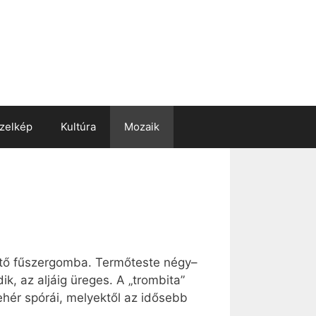
zelkép
Kultúra
Mozaik
hető fűszergomba. Termőteste négy–
ik, az aljáig üreges. A „trombita”
ehér spórái, melyektől az idősebb