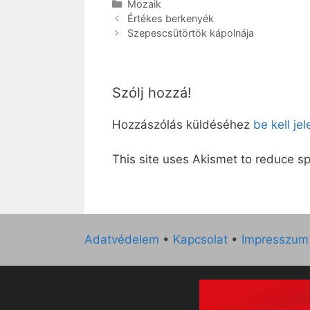
Kategória
Mozaik
Értékes berkenyék
Szepescsütörtök kápolnája
Szólj hozzá!
Hozzászólás küldéséhez
be kell je
This site uses Akismet to reduce 
Adatvédelem
•
Kapcsolat
•
Impresszum