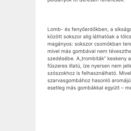
Lomb- és fenyőerdőkben, a síkságo
között sokszor alig láthatóak a töl
magányos: sokszor csomókban terem
mivel más gombával nem téveszthet
szedésébe. A„trombiták” keskeny a
fűszeres illatú, íze nyersen nem je
szószokhoz is felhasználható. Mive
szarvasgombához hasonló aromájú, é
esetleg más gombákkal együtt – me