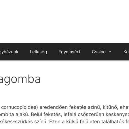
gyházunk
Lelkiség
Egymásért
Család
Kö
tagomba
s cornucopioides) eredendően feketés színű, kitűnő, e
ombita alakú. Belül feketés, lefelé csőszerűen keskenyed
kékes-szürkés színű. Ezen a külső felületen találhatók f