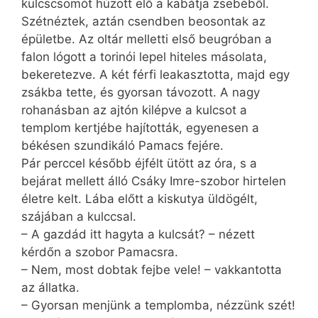
kulcscsomót húzott elő a kabátja zsebéből.
Szétnéztek, aztán csendben beosontak az
épületbe. Az oltár melletti első beugróban a
falon lógott a torinói lepel hiteles másolata,
bekeretezve. A két férfi leakasztotta, majd egy
zsákba tette, és gyorsan távozott. A nagy
rohanásban az ajtón kilépve a kulcsot a
templom kertjébe hajították, egyenesen a
békésen szundikáló Pamacs fejére.
Pár perccel később éjfélt ütött az óra, s a
bejárat mellett álló Csáky Imre-szobor hirtelen
életre kelt. Lába előtt a kiskutya üldögélt,
szájában a kulccsal.
– A gazdád itt hagyta a kulcsát? – nézett
kérdőn a szobor Pamacsra.
– Nem, most dobtak fejbe vele! – vakkantotta
az állatka.
– Gyorsan menjünk a templomba, nézzünk szét!