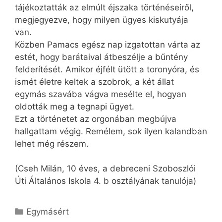
tájékoztatták az elmúlt éjszaka történéseiről,
megjegyezve, hogy milyen ügyes kiskutyája
van.
Közben Pamacs egész nap izgatottan várta az
estét, hogy barátaival átbeszélje a bűntény
felderítését. Amikor éjfélt ütött a toronyóra, és
ismét életre keltek a szobrok, a két állat
egymás szavába vágva mesélte el, hogyan
oldották meg a tegnapi ügyet.
Ezt a történetet az orgonában megbújva
hallgattam végig. Remélem, sok ilyen kalandban
lehet még részem.
(Cseh Milán, 10 éves, a debreceni Szoboszlói
Úti Általános Iskola 4. b osztályának tanulója)
Kategória
Egymásért