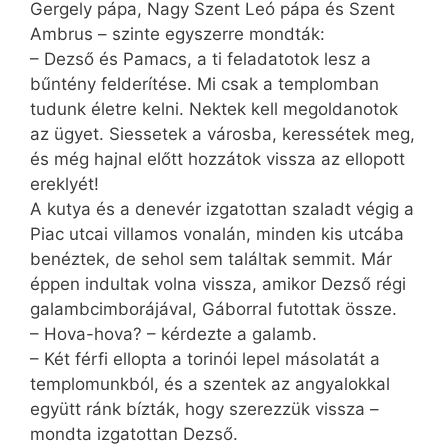
Gergely pápa, Nagy Szent Leó pápa és Szent
Ambrus – szinte egyszerre mondták:
– Dezső és Pamacs, a ti feladatotok lesz a
bűntény felderítése. Mi csak a templomban
tudunk életre kelni. Nektek kell megoldanotok
az ügyet. Siessetek a városba, keressétek meg,
és még hajnal előtt hozzátok vissza az ellopott
ereklyét!
A kutya és a denevér izgatottan szaladt végig a
Piac utcai villamos vonalán, minden kis utcába
benéztek, de sehol sem találtak semmit. Már
éppen indultak volna vissza, amikor Dezső régi
galambcimborájával, Gáborral futottak össze.
– Hova-hova? – kérdezte a galamb.
– Két férfi ellopta a torinói lepel másolatát a
templomunkból, és a szentek az angyalokkal
együtt ránk bízták, hogy szerezzük vissza –
mondta izgatottan Dezső.