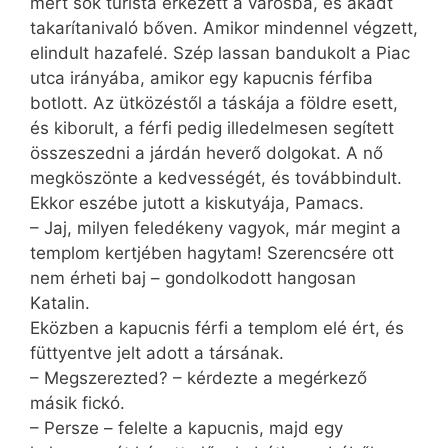
mert sok turista érkezett a városba, és akadt
takarítanivaló bőven. Amikor mindennel végzett,
elindult hazafelé. Szép lassan bandukolt a Piac
utca irányába, amikor egy kapucnis férfiba
botlott. Az ütközéstől a táskája a földre esett,
és kiborult, a férfi pedig illedelmesen segített
összeszedni a járdán heverő dolgokat. A nő
megköszönte a kedvességét, és továbbindult.
Ekkor eszébe jutott a kiskutyája, Pamacs.
– Jaj, milyen feledékeny vagyok, már megint a
templom kertjében hagytam! Szerencsére ott
nem érheti baj – gondolkodott hangosan
Katalin.
Eközben a kapucnis férfi a templom elé ért, és
füttyentve jelt adott a társának.
– Megszerezted? – kérdezte a megérkező
másik fickó.
– Persze – felelte a kapucnis, majd egy