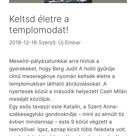
Keltsd életre a
templomodat!
2018-12-16
Szerző:
Új Ember
Meseíró-pályázatunkkal arra hívtuk a
gyerekeket, hogy Berg Judit A holló gyűrűje
című meseregénye nyomán keltsék életre a
templomukban látható ábrázolásokat. A
nyertesek közül a második helyezett Cseh Milán
meséjét közöljük.
Egy esős tavaszi este Katalin, a Szent Anna-
székesegyház gondnoknője – mint az elmúlt tíz
évben mindennap – este 9 körül végzett a
teendőivel. Igaz, aznap kicsit több fel­adata volt,