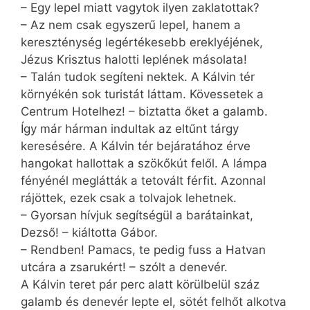
– Egy lepel miatt vagytok ilyen zaklatottak?
– Az nem csak egyszerű lepel, hanem a
kereszténység legértékesebb ereklyéjének,
Jézus Krisztus halotti leplének másolata!
– Talán tudok segíteni nektek. A Kálvin tér
környékén sok turistát láttam. Kövessetek a
Centrum Hotelhez! – biztatta őket a galamb.
Így már hárman indultak az eltűnt tárgy
keresésére. A Kálvin tér bejáratához érve
hangokat hallottak a szökőkút felől. A lámpa
fényénél meglátták a tetovált férfit. Azonnal
rájöttek, ezek csak a tolvajok lehetnek.
– Gyorsan hívjuk segítségül a barátainkat,
Dezső! – kiáltotta Gábor.
– Rendben! Pamacs, te pedig fuss a Hatvan
utcára a zsarukért! – szólt a denevér.
A Kálvin teret pár perc alatt körülbelül száz
galamb és denevér lepte el, sötét felhőt alkotva