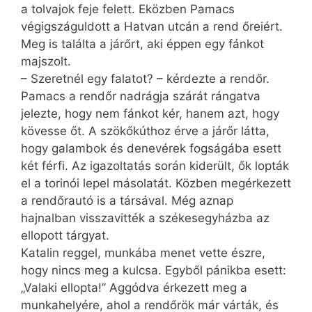
a tolvajok feje felett. Eközben Pamacs
végigszáguldott a Hatvan utcán a rend őreiért.
Meg is találta a járőrt, aki éppen egy fánkot
majszolt.
– Szeretnél egy falatot? – kérdezte a rendőr.
Pamacs a rendőr nadrágja szárát rángatva
jelezte, hogy nem fánkot kér, hanem azt, hogy
kövesse őt. A szökőkúthoz érve a járőr látta,
hogy galambok és denevérek fogságába esett
két férfi. Az igazoltatás során kiderült, ők lopták
el a torinói lepel másolatát. Közben megérkezett
a rendőrautó is a társával. Még aznap
hajnalban visszavitték a székesegyházba az
ellopott tárgyat.
Katalin reggel, munkába menet vette észre,
hogy nincs meg a kulcsa. Egyből pánikba esett:
„Valaki ellopta!” Aggódva érkezett meg a
munkahelyére, ahol a rendőrök már várták, és