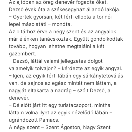
Az ajtóban az öreg denevér fogadta őket.
Dezső évek óta a székesegyház állandó lakója.
– Gyertek gyorsan, két férfi ellopta a torinói
lepel másolatát! – mondta.
Az oltárhoz érve a négy szent és az angyalok
már élénken tanácskoztak. Együtt gondolkodtak
tovább, hogyan lehetne megtalálni a két
gazembert.
– Dezső, láttál valami jellegzetes dolgot
valamelyik tolvajon? – kérdezte az egyik angyal.
– Igen, az egyik férfi lábán egy sárkánytetoválás
van, de sajnos az egész mintát nem láttam, a
nagyját eltakarta a nadrág – szólt Dezső, a
denevér.
– Délelőtt járt itt egy turistacsoport, mintha
láttam volna ilyet az egyik nézelődő lábán –
ugrándozott Pamacs.
A négy szent – Szent Ágoston, Nagy Szent