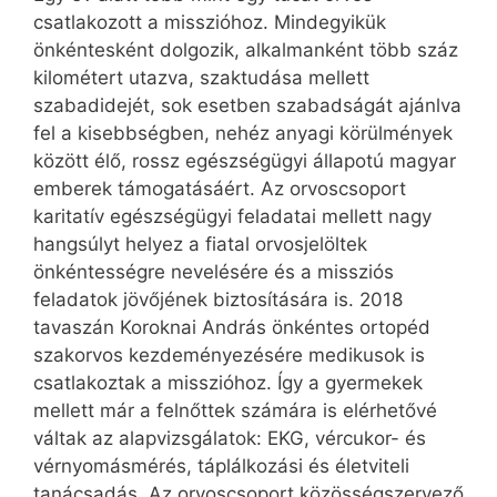
csatlakozott a misszióhoz. Mindegyikük
önkéntesként dolgozik, alkalmanként több száz
kilométert utazva, szaktudása mellett
szabadidejét, sok esetben szabadságát ajánlva
fel a kisebbségben, nehéz anyagi körülmények
között élő, rossz egész­ségügyi állapotú magyar
emberek támogatásáért. Az orvoscsoport
karitatív egészségügyi feladatai mellett nagy
hangsúlyt helyez a fiatal orvosjelöltek
önkéntességre nevelésére és a missziós
feladatok jövőjének biztosítására is. 2018
tavaszán Koroknai András önkéntes ortopéd
szakorvos kezdeményezésére medikusok is
csatlakoztak a misszióhoz. Így a gyermekek
mellett már a felnőttek számára is elérhetővé
váltak az alapvizsgálatok: EKG, vércukor- és
vérnyomásmérés, táplálkozási és életviteli
tanácsadás. Az orvoscsoport közösségszervező