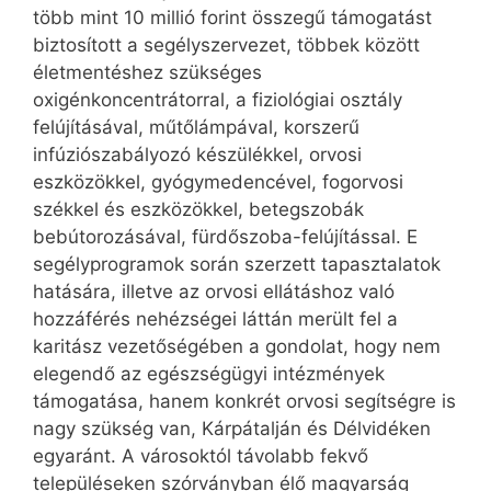
több mint 10 millió forint összegű támogatást
biztosított a segélyszervezet, többek között
életmentéshez szükséges
oxigénkoncentrátorral, a fiziológiai osztály
felújításával, műtőlámpával, korszerű
infúziószabályozó készülékkel, orvosi
eszközökkel, gyógymedencével, fogorvosi
székkel és eszközökkel, betegszobák
bebútorozásával, fürdőszoba-felújítással. E
segélyprogramok során szerzett tapasztalatok
hatására, illetve az orvosi ellátáshoz való
hozzáférés nehézségei láttán merült fel a
karitász vezetőségében a gondolat, hogy nem
elegendő az egész­ségügyi intézmények
támogatása, hanem konkrét orvosi segítségre is
nagy szükség van, Kárpátalján és Délvidéken
egyaránt. A városoktól távolabb fekvő
településeken szórványban élő magyarság