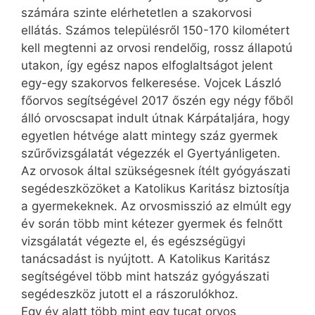
számára szinte elérhetetlen a szakorvosi
ellátás. Számos településről 150-170 kilométert
kell megtenni az orvosi rendelőig, rossz állapotú
utakon, így egész napos elfoglaltságot jelent
egy-egy szakorvos felkeresése. Vojcek László
főorvos segítségével 2017 őszén egy négy főből
álló orvoscsapat indult útnak Kárpátaljára, hogy
egyetlen hétvége alatt mintegy száz gyermek
szűrővizsgálatát végezzék el Gyertyánligeten.
Az orvosok által szükségesnek ítélt gyógyászati
segédeszközöket a Katolikus Karitász biztosítja
a gyermekeknek. Az orvosmisszió az elmúlt egy
év során több mint kétezer gyermek és felnőtt
vizsgálatát végezte el, és egész­ségügyi
tanácsadást is nyújtott. A Katolikus Karitász
segítségével több mint hatszáz gyógyászati
segédeszköz jutott el a rászorulókhoz.
Egy év alatt több mint egy tucat orvos