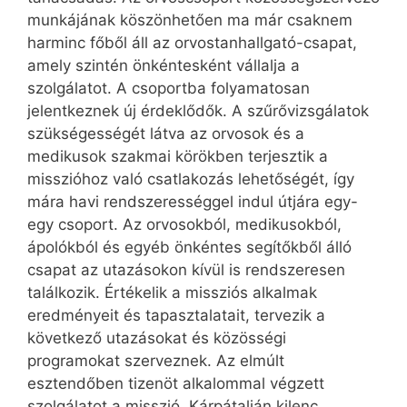
munkájának köszönhetően ma már csaknem
harminc főből áll az orvostanhallgató-csapat,
amely szintén önkéntesként vállalja a
szolgálatot. A csoportba folyamatosan
jelentkeznek új érdeklődők. A szűrővizsgálatok
szükségességét látva az orvosok és a
medikusok szakmai körökben terjesztik a
misszióhoz való csatlakozás lehetőségét, így
mára havi rendszerességgel indul útjára egy-
egy csoport. Az orvosokból, medikusokból,
ápolókból és egyéb önkéntes segítőkből álló
csapat az utazásokon kívül is rendszeresen
találkozik. Értékelik a missziós alkalmak
eredményeit és tapasztalatait, tervezik a
következő utazásokat és közösségi
programokat szerveznek. Az elmúlt
esztendőben tizenöt alkalommal végzett
szolgálatot a misszió, Kárpátalján kilenc,