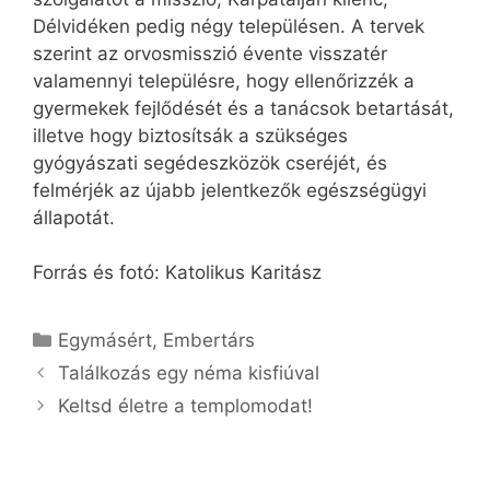
Délvidéken pedig négy településen. A tervek
szerint az orvosmisszió évente visszatér
valamennyi településre, hogy ellenőrizzék a
gyermekek fejlődését és a tanácsok betartását,
illetve hogy biztosítsák a szükséges
gyógyászati segédeszközök cseréjét, és
felmérjék az újabb jelentkezők egészségügyi
állapotát.
Forrás és fotó: Katolikus Karitász
Kategória
Egymásért
,
Embertárs
Találkozás egy néma kisfiúval
Keltsd életre a templomodat!