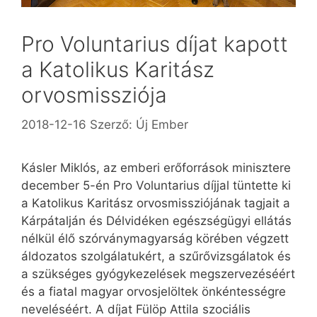
Pro Voluntarius díjat kapott
a Katolikus Karitász
orvosmissziója
2018-12-16
Szerző:
Új Ember
Kásler Miklós, az emberi erőforrások minisztere
december 5-én Pro Voluntarius díjjal tüntette ki
a Katolikus Karitász orvosmissziójának tagjait a
Kárpátalján és Délvidéken egész­ségügyi ellátás
nélkül élő szórványmagyarság körében végzett
áldozatos szolgálatukért, a szűrővizsgálatok és
a szükséges gyógykezelések megszervezéséért
és a fiatal magyar orvosjelöltek önkéntességre
neveléséért. A díjat Fülöp Attila szociális