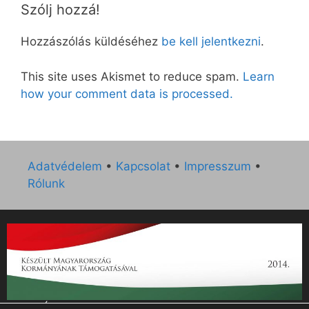
Szólj hozzá!
Hozzászólás küldéséhez
be kell jelentkezni
.
This site uses Akismet to reduce spam.
Learn
how your comment data is processed.
Adatvédelem
•
Kapcsolat
•
Impresszum
•
Rólunk
„Az Új Ember katolikus hetilap 2014. évi működésének