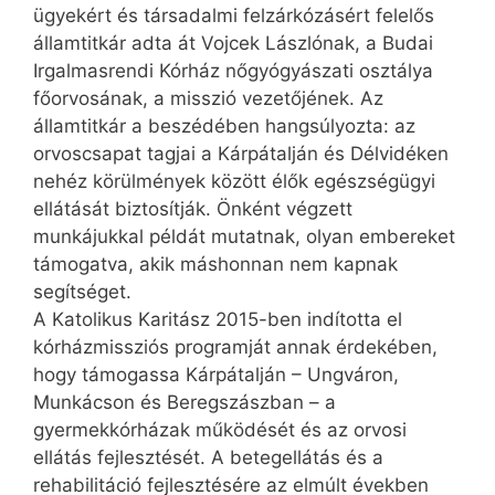
ügyekért és társadalmi felzárkózásért felelős
államtitkár adta át Vojcek Lászlónak, a Budai
Irgalmasrendi Kórház nőgyógyászati osztálya
főorvosának, a misszió vezetőjének. Az
államtitkár a beszédében hangsúlyozta: az
orvoscsapat tagjai a Kárpátalján és Délvidéken
nehéz körülmények között élők egészségügyi
ellátását biztosítják. Önként végzett
munkájukkal példát mutatnak, olyan embereket
támogatva, akik máshonnan nem kapnak
segítséget.
A Katolikus Karitász 2015-ben indította el
kórházmissziós programját annak érdekében,
hogy támogassa Kárpát­alján – Ungváron,
Munkácson és Beregszászban – a
gyermekkórházak működését és az orvosi
ellátás fejlesztését. A betegellátás és a
rehabilitáció fejlesztésére az elmúlt években