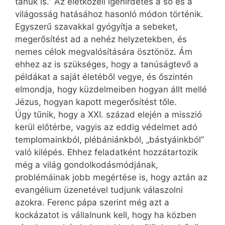
tanúk is.” Az életközeli igehirdetés a só és a
világosság hatásához hasonló módon történik.
Egyszerű szavakkal gyógyítja a sebeket,
megerősítést ad a nehéz helyzetekben, és
nemes célok megvalósítására ösztönöz. Ám
ehhez az is szükséges, hogy a tanúságtevő a
példákat a saját életéből vegye, és őszintén
elmondja, hogy küzdelmeiben hogyan állt mellé
Jézus, hogyan kapott megerősítést tőle.
Úgy tűnik, hogy a XXI. század elején a misszió
kerül előtérbe, vagyis az eddig védelmet adó
templomainkból, plébániánkból, „bástyáinkból”
való kilépés. Ehhez feladatként hozzátartozik
még a világ gondolkodásmódjának,
problémáinak jobb megértése is, hogy aztán az
evangélium üzenetével tudjunk válaszolni
azokra. Ferenc pápa szerint még azt a
kockázatot is vállalnunk kell, hogy ha közben