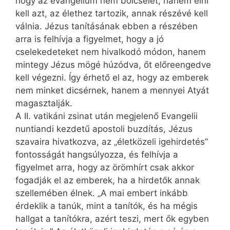
hogy az evangélium nem bölcselet, hanem élni
kell azt, az élethez tartozik, annak részévé kell
válnia. Jézus tanításának ebben a részében
arra is felhívja a figyelmet, hogy a jó
cselekedeteket nem hivalkodó módon, hanem
mintegy Jézus mögé húzódva, őt előreengedve
kell végezni. Így érhető el az, hogy az emberek
nem minket dicsérnek, hanem a mennyei Atyát
magasztalják.
A II. vatikáni zsinat után megjelenő Evangelii
nuntiandi kezdetű apostoli buzdítás, Jézus
szavaira hivatkozva, az „életközeli igehirdetés”
fontosságát hangsúlyozza, és felhívja a
figyelmet arra, hogy az örömhírt csak akkor
fogadják el az emberek, ha a hirdetők annak
szellemében élnek. „A mai embert inkább
érdeklik a tanúk, mint a tanítók, és ha még­is
hallgat a tanítókra, azért teszi, mert ők egyben