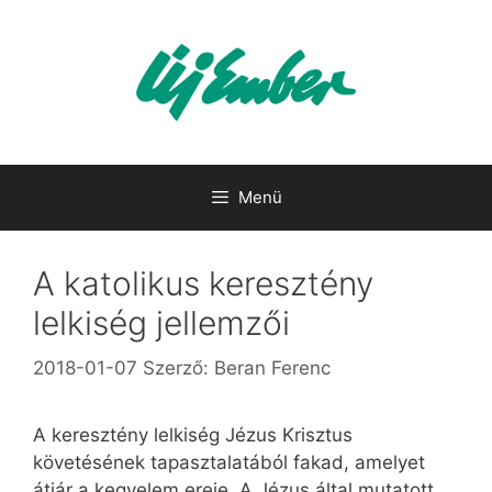
Kilépés
a
tartalomba
Menü
A katolikus keresztény
lelkiség jellemzői
2018-01-07
Szerző:
Beran Ferenc
A keresztény lelkiség Jézus Krisztus
követésének tapasztalatából fakad, amelyet
átjár a kegyelem ereje. A Jézus által mutatott