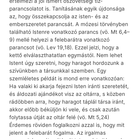
értelmezi a jól ismert ószövetségi tíz­
parancsolatot is. Tanításának egyik újdonsága
az, hogy összekapcsolja az isten- és az
emberszeretet parancsát. A mózesi törvényben
található Istenre vonatkozó parancs (vö. Mt 6,4–
9) mellé helyezi a felebarátra vonatkozó
parancsot (vö. Lev 19,18). Ezzel jelzi, hogy a
kettő elválaszthatatlan egymástól. Nem lehet
Istent úgy szeretni, hogy haragot hordozunk a
szívünkben a társunkkal szemben. Egy
szemléletes példát is mond erre vonatkozóan:
Ha valaki ki akarja fejezni Isten iránti szeretetét,
és áldozati ajándékot visz az oltárra, s közben
rádöbben arra, hogy haragot táplál társa iránt,
akkor előbb béküljön ki vele, és csak az­után
folytassa útját az oltár felé (vö. Mt 5,24)
Érdemes röviden foglalkozni azzal is, hogy mit
jelent a felebarát fogalma. Az irgalmas