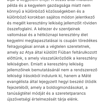
példa és a kegyelem gazdagsága miatt nem
könnyű a különböző közösségekben és a
különböző korokban sajátos módon jelentkező
és megélt keresztény lelkiség jellemzőit röviden
összefoglalni. A kétezer év szentjeinek
vallomásai és a hétköznapi keresztény élet
kegyelmi megtapasztalásai is csupán töredékes
felragyogásai annak a végtelen szeretetnek,
amely az Atya által küldött Fiúban feltárulkozott
előttünk, s amely visszatükröződik a keresztény
lelkiségben. Emiatt a keresztény lelkiség
jellemzőinek bemutatásánál nem a rendszerező
lelkiségi írásokból indulunk ki, hanem a Máté
evangélista által lejegyzett hegyi beszéd ötödik
fejezetéből, amely a boldog­mondásokat, a
tanúságtétel módját és a szeretetparancs
újszövetségi értelmezését tárja elénk.