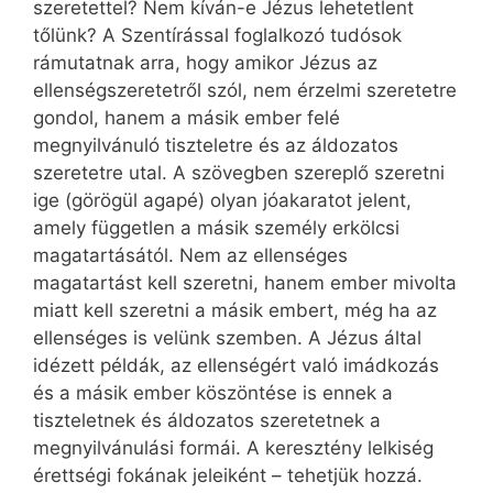
szeretettel? Nem kíván-e Jézus lehetetlent
tőlünk? A Szentírással foglalkozó tudósok
rámutatnak arra, hogy amikor Jézus az
ellenségszeretetről szól, nem érzelmi szeretetre
gondol, hanem a másik ember felé
megnyilvánuló tiszteletre és az áldozatos
szeretetre utal. A szövegben szereplő szeretni
ige (görögül agapé) olyan jóakaratot jelent,
amely független a másik személy erkölcsi
magatartásától. Nem az ellenséges
magatartást kell szeretni, hanem ember mivolta
miatt kell szeretni a másik embert, még ha az
ellenséges is velünk szemben. A Jézus által
idézett példák, az ellenségért való imádkozás
és a másik ember köszöntése is ennek a
tiszteletnek és áldozatos szeretetnek a
megnyilvánulási formái. A keresztény lelkiség
érettségi fokának jeleiként – tehetjük hozzá.