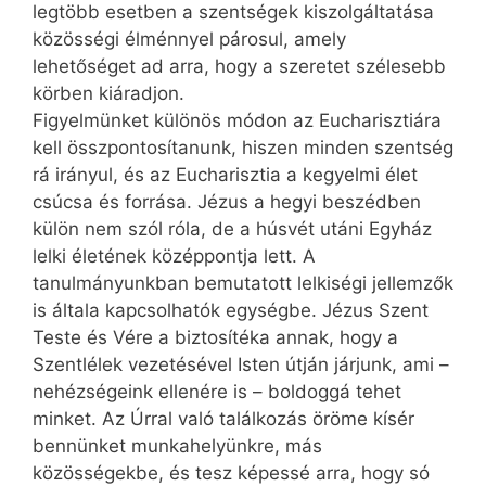
legtöbb esetben a szentségek kiszolgáltatása
közösségi élménnyel párosul, amely
lehetőséget ad arra, hogy a szeretet szélesebb
körben kiáradjon.
Figyelmünket különös módon az Eucharisztiára
kell összpontosítanunk, hiszen minden szentség
rá irányul, és az Eucharisztia a kegyelmi élet
csúcsa és forrása. Jézus a hegyi beszédben
külön nem szól róla, de a húsvét utáni Egyház
lelki életének középpontja lett. A
tanulmányunkban bemutatott lelkiségi jellemzők
is általa kapcsolhatók egységbe. Jézus Szent
Teste és Vére a biztosítéka annak, hogy a
Szentlélek vezetésével Isten útján járjunk, ami –
nehézségeink ellenére is – boldoggá tehet
minket. Az Úrral való találkozás öröme kísér
bennünket munkahelyünkre, más
közösségekbe, és tesz képessé arra, hogy só