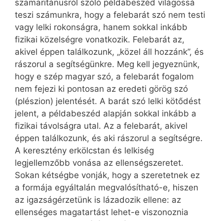
szamaritánusról szóló példabeszéd világossá
teszi számunkra, hogy a felebarát szó nem testi
vagy lelki rokonságra, hanem sokkal inkább
fizikai közelségre vonatkozik. Felebarát az,
akivel éppen találkozunk, „közel áll hozzánk”, és
rászorul a segítségünkre. Meg kell jegyeznünk,
hogy e szép magyar szó, a felebarát fogalom
nem fejezi ki pontosan az eredeti görög szó
(plészion) jelentését. A barát szó lelki kötődést
jelent, a példabeszéd alapján sokkal inkább a
fizikai távolságra utal. Az a felebarát, akivel
éppen találkozunk, és aki rászorul a segítségre.
A keresztény erkölcstan és lelkiség
legjellemzőbb vonása az ellenségszeretet.
Sokan kétségbe vonják, hogy a szeretetnek ez
a formája egyáltalán megvalósítható-e, hiszen
az igazságérzetünk is lázadozik ellene: az
ellenséges magatartást lehet-e viszonoznia