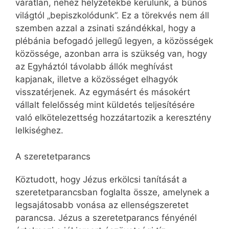
váratlan, nehéz helyzetekbe kerülünk, a bűnös
világtól „bepiszkolódunk”. Ez a törekvés nem áll
szemben azzal a zsinati szándékkal, hogy a
plébánia befogadó jellegű legyen, a közösségek
közössége, azonban arra is szükség van, hogy
az Egyháztól távolabb állók meghívást
kapjanak, illetve a közösséget elhagyók
visszatérjenek. Az egymásért és másokért
vállalt felelősség mint küldetés teljesítésére
való elkötelezettség hozzátartozik a keresztény
lelkiséghez.
A szeretetparancs
Köztudott, hogy Jézus erkölcsi tanítását a
szeretet­parancsban foglalta össze, amelynek a
legsajátosabb vonása az ellenségszeretet
parancsa. Jézus a szeretet­parancs fényénél