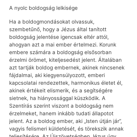
A nyolc boldogság lelkisége
Ha a boldogmondásokat olvassuk,
szembetűnő, hogy a Jézus által tanított
boldogság jelentése igencsak eltér attól,
ahogyan azt a mai ember értelmezi. Korunk
embere számára a boldogság elsősorban
érzelmi örömet, kiteljesedést jelent. Általában
azt tartják boldog embernek, akinek nincsenek
fájdalmai, aki kiegyensúlyozott, emberi
kapcsolatai rendezettek, harmonikus életet él,
akinek értékeit elismerik, és a segítségére
sietnek, ha hiányossággal küszködik. A
Szentírás szerint viszont a boldogság nem
érzelmeket, hanem inkább tudati állapotot
jelent. Az a boldog ember, aki „Isten útján jár”,
vagyis felismeri küldetését, és törekszik annak
teljesítésére. Az Újszövetségben Jézus úgy