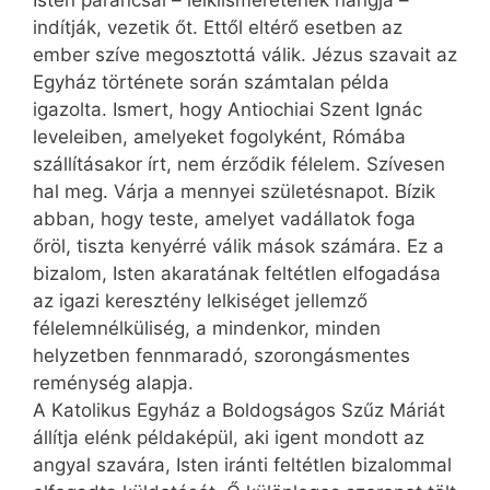
indítják, vezetik őt. Ettől eltérő esetben az
ember szíve megosztottá válik. Jézus szavait az
Egyház története során számtalan példa
igazolta. Ismert, hogy Antiochiai Szent Ignác
leveleiben, amelyeket fogolyként, Rómába
szállításakor írt, nem érződik félelem. Szívesen
hal meg. Várja a mennyei születés­napot. Bízik
abban, hogy teste, amelyet vadállatok foga
őröl, tiszta kenyérré válik mások számára. Ez a
bizalom, Isten akaratának feltétlen elfogadása
az igazi keresztény lelkiséget jellemző
félelemnélküliség, a mindenkor, minden
helyzetben fennmaradó, szorongásmentes
reménység alapja.
A Katolikus Egyház a Boldogságos Szűz Máriát
állítja elénk példaképül, aki igent mondott az
angyal szavára, Isten iránti feltétlen bizalommal