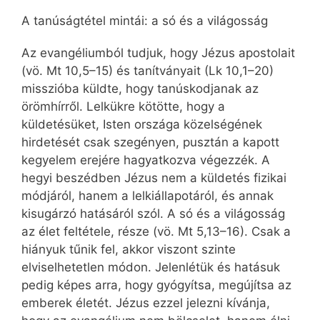
A tanúságtétel mintái: a só és a világosság
Az evangéliumból tudjuk, hogy Jézus apostolait
(vö. Mt 10,5–15) és tanítványait (Lk 10,1–20)
misszióba küldte, hogy tanúskodjanak az
örömhírről. Lelkükre kötötte, hogy a
küldetésüket, Isten országa közelségének
hirdetését csak szegényen, pusztán a kapott
kegyelem erejére hagyatkozva végezzék. A
hegyi beszédben Jézus nem a küldetés fizikai
módjáról, hanem a lelkiállapotáról, és annak
kisugárzó hatásáról szól. A só és a világosság
az élet feltétele, része (vö. Mt 5,13–16). Csak a
hiányuk tűnik fel, akkor viszont szinte
elviselhetetlen módon. Jelenlétük és hatásuk
pedig képes arra, hogy gyógyítsa, megújítsa az
emberek életét. Jézus ezzel jelezni kívánja,