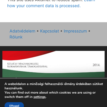
how your comment data is processed.
Adatvédelem
•
Kapcsolat
•
Impresszum
•
Rólunk
„Az Új Ember katolikus hetilap 2014. évi működésének
A weboldalon a minőségi felhasználói élmény érdekében sütiket
támogatását az EGYH-KCP-14-P-0121 sz. támogatási
használunk.
szerződés keretében 3 000 000 Ft összegben támogatta az
You can find out more about which cookies we are using or
Emberi Erőforrások Minisztériuma.”
switch them off in
settings
.
Elfogad
© 2026 Magyar Kurír - Új Ember
• Készült
GeneratePress