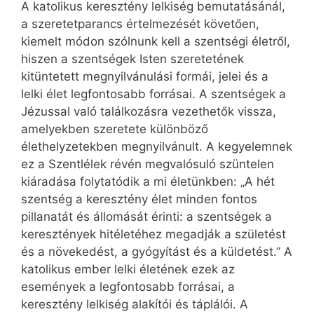
A katolikus keresztény lelkiség bemutatásánál,
a szeretet­parancs értelmezését követően,
kiemelt módon szólnunk kell a szentségi életről,
hiszen a szentségek Isten szeretetének
kitüntetett megnyilvánulási formái, jelei és a
lelki élet legfontosabb forrásai. A szentségek a
Jézussal való találkozásra vezethetők vissza,
amelyekben szeretete különböző
élethelyzetekben megnyilvánult. A kegyelemnek
ez a Szentlélek révén megvalósuló szüntelen
kiáradása folytatódik a mi életünkben: „A hét
szentség a keresztény élet minden fontos
pillanatát és állomását érinti: a szentségek a
keresztények hitéletéhez megadják a születést
és a növekedést, a gyógyítást és a küldetést.” A
katolikus ember lelki életének ezek az
események a legfontosabb forrásai, a
keresztény lelkiség alakítói és táplálói. A