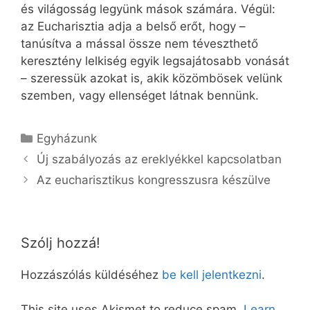
és világosság legyünk mások számára. Végül:
az Eucharisztia adja a belső erőt, hogy –
tanúsítva a mással össze nem téveszthető
keresztény lelkiség egyik legsajátosabb vonását
– szeressük azokat is, akik közömbösek velünk
szemben, vagy ellenséget látnak bennünk.
Kategória
Egyházunk
Új szabályozás az ereklyékkel kapcsolatban
Az eucharisztikus kongresszusra készülve
Szólj hozzá!
Hozzászólás küldéséhez
be kell jelentkezni
.
This site uses Akismet to reduce spam.
Learn