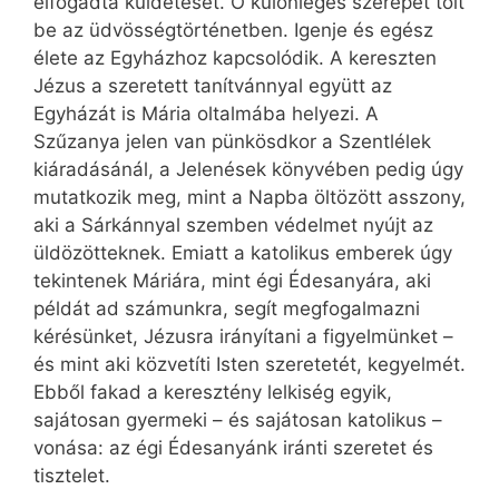
elfogadta küldetését. Ő különleges szerepet tölt
be az üdvösségtörténetben. Igenje és egész
élete az Egyházhoz kapcsolódik. A kereszten
Jézus a szeretett tanítvánnyal együtt az
Egyházát is Mária oltalmába helyezi. A
Szűzanya jelen van pünkösdkor a Szentlélek
kiáradásánál, a Jelenések könyvében pedig úgy
mutatkozik meg, mint a Napba öltözött asszony,
aki a Sárkánnyal szemben védelmet nyújt az
üldözötteknek. Emiatt a katolikus emberek úgy
tekintenek Máriára, mint égi Édesanyára, aki
példát ad számunkra, segít megfogalmazni
kérésünket, Jézusra irányítani a figyelmünket –
és mint aki közvetíti Isten szeretetét, kegyelmét.
Ebből fakad a keresztény lelkiség egyik,
sajátosan gyermeki – és sajátosan katolikus –
vonása: az égi Édesanyánk iránti szeretet és
tisztelet.