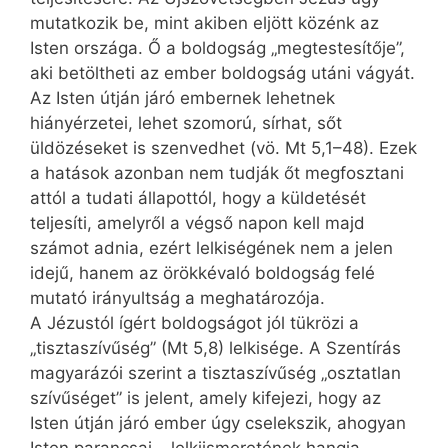
mutatkozik be, mint akiben eljött közénk az
Isten országa. Ő a boldogság „megtestesítője”,
aki betöltheti az ember boldogság utáni vágyát.
Az Isten útján járó embernek lehetnek
hiányérzetei, lehet szomorú, sírhat, sőt
üldözéseket is szenvedhet (vö. Mt 5,1–48). Ezek
a hatások azonban nem tudják őt megfosztani
attól a tudati állapottól, hogy a küldetését
teljesíti, amelyről a végső napon kell majd
számot adnia, ezért lelkiségének nem a jelen
idejű, hanem az örökkévaló boldogság felé
mutató irányultság a meghatározója.
A Jézustól ígért boldogságot jól tükrözi a
„tisztaszívűség” (Mt 5,8) lelkisége. A Szentírás
magyarázói szerint a tisztaszívűség „osztatlan
szívűséget” is jelent, amely kifejezi, hogy az
Isten útján járó ember úgy cselekszik, ahogyan
Isten parancsai – lelki­ismeretének hangja –