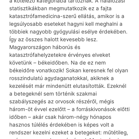
a kötelező kategóriába tartoznak. A halálozási
statisztikákban megmutatkozik ez a fajta
katasztrófamedicina-szerű ellátás, amikor is a
legsúlyosabb eseteket hagyni kell meghalni a
többiek nagyobb gyógyulási esélye érdekében.
Így az összes halott kevesebb lesz.
Magyarországon háborús és
katasztrófahelyzetekre érvényes elveket
követünk – békeidőben. Na de ez nem
békeidőre vonatkozik! Sokan keresnek fel olyan
rosszindulatú agydaganatokkal, akiknek a
kezelését már mindenütt elutasították. Ezeknél
a betegeknél sem történik szakmai
szabályszegés az orvosok részéről, mégis
három-öt évvel ezelőtt – a forráskivonások előtti
időben – akár csak három-négy hónapos
hasznos túlélés érdekében is képes volt a
rendszer kezelni ezeket a betegeket: műtétileg,