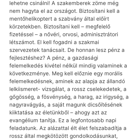
lehetne csinálni! A szakemberek zöme még
nem hagyta el az országot. Biztosítani kell a
mentőhelikoptert a szabvány által előírt
körzetekben. Biztosítani kell – megfelelő
fizetéssel – a nővéri, orvosi, adminisztrátori
létszámot. El kell fogadni a szakmai
szervezetek tanácsait. De honnan lesz pénz a
fejlesztéshez? A pénz, a gazdasági
felemelkedés kivétel nélkül mindig valaminek a
következménye. Meg kell előznie egy morális
felemelkedésnek, aminek az alapja az állandó
lelkiismeret- vizsgálat, a rossz cselekedetek, a
gőgösség, a fösvénység, a harag, az irigység, a
nagyravágyás, a saját magunk dicsőítésének
kiiktatása az életünkből – ahogy azt az
evangélium tanítja. Ez a legfontosabb napi
feladatunk. Az alázattal élt élet felszabadítja a
rossz által megkötözött gondolkodásunkat,