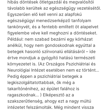
hibás döntések ötletgazdái és megvalósítói
távolabb kerültek az egészségügy vezetésétől.
Egyszerűen elő kell venni az alapfokú
egészségügyi menedzserképző tanfolyam
tankönyvét, és a fentebb említett öt alapelvet
figyelembe véve kell meghozni a döntéseket.
Például: nem szabad bezárni egy kórházat
anélkül, hogy nem gondoskodnak egyúttal a
betegek hasonló színvonalú ellátásáról – ide
értve mondjuk a gyógyító hatású természeti
környezetet is. (Az Országos Pszichiátriai és
Neurológiai Intézet esetében nem ez történt…
Pedig éppen a pszichiátriai betegek a
legkiszolgáltatottabbak, ők még a
takarítónénihez, az épület falához is
ragaszkodnak… ) Elképesztő az a
szakszerűtlenség, ahogy ezt a nagy múltú
intézetet felszámolták. Még mindent vissza