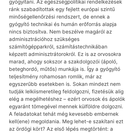
gyógyítani. Az egészségpolitikai rendelkezések
ránk szabadítottak egy fejlett európai szintű
minőségellenőrzési rendszert, de ennek a
gyógyító technikai és humán erőforrás alapja
nincs biztosítva. Nem beszélve magáról az
adminisztrációhoz szükséges
számítógépparkról, számítástechnikában
képzett adminisztrátorokról. Ez is az orvosokra
marad, ahogy sokszor a szakdolgozói (ápoló,
beteghordó, műtős) munkája is. Így a gyógyító
teljesítmény rohamosan romlik, már az
egyszerűbb esetekben is. Sokan mindezt nem
tudják lelkiismeretileg feldolgozni, fizetésük alig
elég a megélhetéshez – ezért orvosok és ápolók
egyaránt tömegével mennek külföldre dolgozni.
A feladatokat tehát még kevesebb embernek
kell(ene) megoldania. Meg lehet-e szakítani ezt
az ördögi kört? Az első lépés megtörtént: a