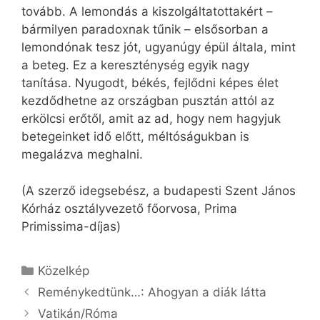
tovább. A lemondás a kiszolgáltatottakért –
bármilyen paradoxnak tűnik – elsősorban a
lemondónak tesz jót, ugyanúgy épül általa, mint
a beteg. Ez a kereszténység egyik nagy
tanítása. Nyugodt, békés, fejlődni képes élet
kezdődhetne az országban pusztán attól az
erkölcsi erőtől, amit az ad, hogy nem hagyjuk
betegeinket idő előtt, méltóságukban is
megalázva meghalni.
(A szerző idegsebész, a budapesti Szent János
Kórház osztályvezető főorvosa, Prima
Primissima-díjas)
Kategória
Közelkép
Reménykedtünk…: Ahogyan a diák látta
Vatikán/Róma