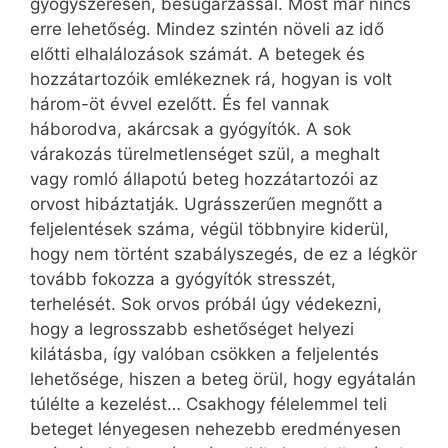
gyógyszeresen, besugárzással. Most már nincs
erre lehetőség. Mindez szintén növeli az idő
előtti elhalálozások számát. A betegek és
hozzátartozóik emlékeznek rá, hogyan is volt
három-öt évvel ezelőtt. És fel vannak
háborodva, akárcsak a gyógyítók. A sok
várakozás türelmetlenséget szül, a meghalt
vagy romló állapotú beteg hozzátartozói az
orvost hibáztatják. Ugrásszerűen megnőtt a
feljelentések száma, végül többnyire kiderül,
hogy nem történt szabályszegés, de ez a légkör
tovább fokozza a gyógyítók stresszét,
terhelését. Sok orvos próbál úgy védekezni,
hogy a legrosszabb eshetőséget helyezi
kilátásba, így valóban csökken a feljelentés
lehetősége, hiszen a beteg örül, hogy egyátalán
túlélte a kezelést… Csakhogy félelemmel teli
beteget lényegesen nehezebb eredményesen