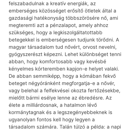
felszabadulnak a kreatív energiák, az
emberséges közösséget erősítő ötletek által a
gazdasági hatékonyság többszörösére nő, ami
megteremti azt a pénzalapot, amely ahhoz
szükséges, hogy a legkiszolgáltatottabb
betegekkel is emberségesen tudjunk törődni. A
magyar társadalom tud nővért, orvost nevelni,
gyógyszerészt képezni. Lehet különbséget tenni
abban, hogy komfortosabb vagy kevésbé
kényelmes kórteremben kapjon-e helyet valaki.
De abban semmiképp, hogy a kómában fekvő
beteget négyóránként megforgatja-e a nővér,
vagy belehal a felfekvései okozta fertőzésekbe,
mielőtt bármi esélye lenne az ébredésre. Az
élete a milliárdosnak, a hatalmon lévő
kormánytagnak és a legszegényebbeknek is
ugyanolyan fontos kell hogy legyen a
társadalom számára. Talán túlzó a példa: a napi