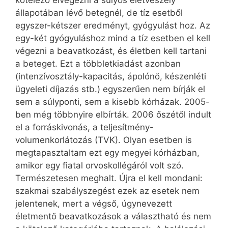
kötelező elvégezni a súlyos életveszély
állapotában lévő betegnél, de tíz esetből
egyszer-kétszer eredményt, gyógyulást hoz. Az
egy-két gyógyuláshoz mind a tíz esetben el kell
végezni a beavatkozást, és életben kell tartani
a beteget. Ezt a többletkiadást azonban
(intenzívosztály-kapacitás, ápolónő, készenléti
ügyeleti díjazás stb.) egyszerűen nem bírják el
sem a súlyponti, sem a kisebb kórházak. 2005-
ben még többnyire elbírták. 2006 őszétől indult
el a forráskivonás, a teljesítmény-
volumenkorlátozás (TVK). Olyan esetben is
megtapasztaltam ezt egy megyei kórházban,
amikor egy fiatal orvoskollégáról volt szó.
Természetesen meghalt. Újra el kell mondani:
szakmai szabályszegést ezek az esetek nem
jelentenek, mert a végső, úgynevezett
életmentő beavatkozások a választható és nem