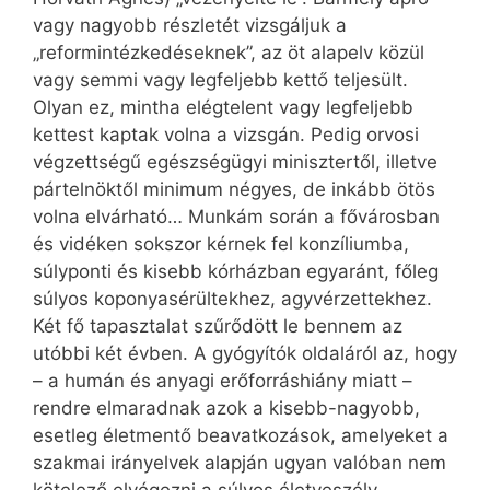
vagy nagyobb részletét vizsgáljuk a
„reformintézkedéseknek”, az öt alapelv közül
vagy semmi vagy legfeljebb kettő teljesült.
Olyan ez, mintha elégtelent vagy legfeljebb
kettest kaptak volna a vizsgán. Pedig orvosi
végzettségű egészségügyi minisztertől, illetve
pártelnöktől minimum négyes, de inkább ötös
volna elvárható… Munkám során a fővárosban
és vidéken sokszor kérnek fel konzíliumba,
súlyponti és kisebb kórházban egyaránt, főleg
súlyos koponyasérültekhez, agyvérzettekhez.
Két fő tapasztalat szűrődött le bennem az
utóbbi két évben. A gyógyítók oldaláról az, hogy
– a humán és anyagi erőforráshiány miatt –
rendre elmaradnak azok a kisebb-nagyobb,
esetleg életmentő beavatkozások, amelyeket a
szakmai irányelvek alapján ugyan valóban nem