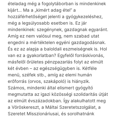
ételadag még a fogolytáborban is mindenkinek
kijárt… Ma a „kimért adag étel” a
hozzáférhetőséget jelenti a gyógykezeléshez,
még a legsúlyosabb esetben is. Ez jár
mindenkinek: szegénynek, gazdagnak egyaránt.
Amíg ez nem valósul meg, nem szabad utat
engedni a mértéktelen egyéni gazdagodásnak.
És ez az alapja a baloldali eszmeiségnek is. Hol
van ez a gyakorlatban? Egyfelől forráskivonás,
másfelől őrületes pénzpazarlás folyt az elmúlt
két évben – az egészségügyben is. Kétféle
menü, széfek stb., amíg az elemi humán
erőforrás (orvos, szakápoló) is hiányzik.
Számos, mindenki által elismert gyógyító
megmutatta az igazi közösségi szolidaritás útját
az elmúlt évszázadokban. Így alakulhatott meg
a Vöröskereszt, a Máltai Szeretetszolgálat, a
Szeretet Misszionáriusai, és sorolhatnánk