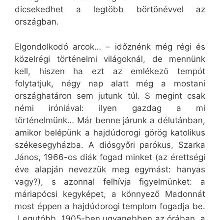
dicsekedhet a legtöbb börtönévvel az
országban.
Elgondolkodó arcok… – időznénk még régi és
közelrégi történelmi világoknál, de mennünk
kell, hiszen ha ezt az emlékező tempót
folytatjuk, négy nap alatt még a mostani
országhatáron sem jutunk túl. S megint csak
némi iróniával: ilyen gazdag a mi
történelmünk… Már benne járunk a délutánban,
amikor belépünk a hajdúdorogi görög katolikus
székesegyházba. A diósgyőri parókus, Szarka
János, 1966-os diák fogad minket (az érettségi
éve alapján nevezzük meg egymást: hanyas
vagy?), s azonnal felhívja figyelmünket: a
máriapócsi kegyképet, a könnyező Madonnát
most éppen a hajdúdorogi templom fogadja be.
„Legutóbb, 1905-ben ugyanebben az órában, a