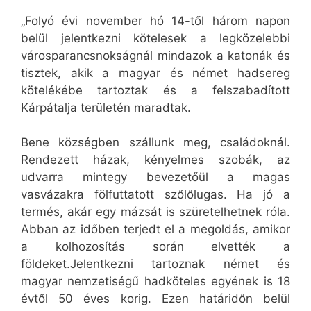
„Folyó évi november hó 14-től három napon
belül jelentkezni kötelesek a legközelebbi
városparancsnokságnál mindazok a katonák és
tisztek, akik a magyar és német hadsereg
kötelékébe tartoztak és a felszabadított
Kárpátalja területén maradtak.
Bene községben szállunk meg, családoknál.
Rendezett házak, kényelmes szobák, az
udvarra mintegy bevezetőül a magas
vasvázakra fölfuttatott szőlőlugas. Ha jó a
termés, akár egy mázsát is szüretelhetnek róla.
Abban az időben terjedt el a megoldás, amikor
a kolhozosítás során elvették a
földeket.Jelentkezni tartoznak német és
magyar nemzetiségű hadköteles egyének is 18
évtől 50 éves korig. Ezen határidőn belül