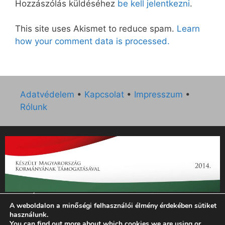
Hozzászólás küldéséhez
be kell jelentkezni
.
This site uses Akismet to reduce spam.
Learn
how your comment data is processed.
Adatvédelem
•
Kapcsolat
•
Impresszum
•
Rólunk
„Az Új Ember katolikus hetilap 2014. évi működésének
A weboldalon a minőségi felhasználói élmény érdekében sütiket
támogatását az EGYH-KCP-14-P-0121 sz. támogatási
használunk.
szerződés keretében 3 000 000 Ft összegben támogatta az
You can find out more about which cookies we are using or