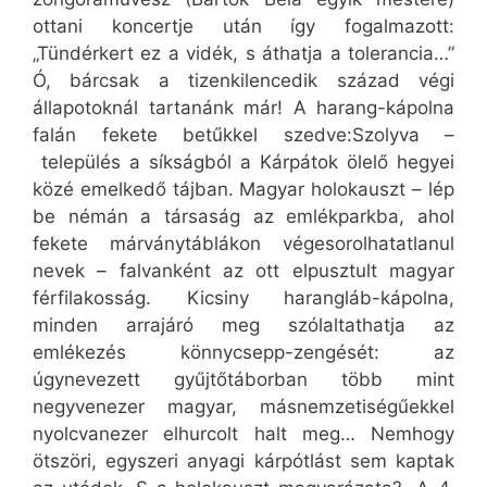
ottani koncertje után így fogalmazott:
„Tündérkert ez a vidék, s áthatja a tolerancia…”
Ó, bárcsak a tizenkilencedik század végi
állapotoknál tartanánk már! A harang-kápolna
falán fekete betűkkel szedve:Szolyva –
település a síkságból a Kárpátok ölelő hegyei
közé emelkedő tájban. Magyar holokauszt – lép
be némán a társaság az emlékparkba, ahol
fekete márványtáblákon végesorolhatatlanul
nevek – falvanként az ott elpusztult magyar
férfilakosság. Kicsiny harangláb-kápolna,
minden arrajáró meg szólaltathatja az
emlékezés könnycsepp-zengését: az
úgynevezett gyűjtőtáborban több mint
negyvenezer magyar, másnemzetiségűekkel
nyolcvanezer elhurcolt halt meg… Nemhogy
ötszöri, egyszeri anyagi kárpótlást sem kaptak