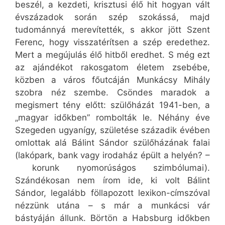
beszél, a kezdeti, krisztusi élő hit hogyan vált
évszázadok során szép szokássá, majd
tudománnyá merevítették, s akkor jött Szent
Ferenc, hogy visszatérítsen a szép eredethez.
Mert a megújulás élő hitből eredhet. S még ezt
az ajándékot rakosgatom életem zsebébe,
közben a város főutcáján Munkácsy Mihály
szobra néz szembe. Csöndes maradok a
megismert tény előtt: szülőházát 1941-ben, a
„magyar időkben” rombolták le. Néhány éve
Szegeden ugyanígy, születése századik évében
omlottak alá Bálint Sándor szülőházának falai
(lakópark, bank vagy irodaház épült a helyén? –
korunk nyomorúságos szimbólumai).
Szándékosan nem írom ide, ki volt Bálint
Sándor, legalább föllapozott lexikon-címszóval
nézzünk utána – s már a munkácsi vár
bástyáján állunk. Börtön a Habsburg időkben