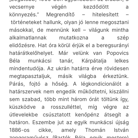
vecsernye végén kezdődött a
könnyezés.” Megrendítő – hitelesített –
történeteket hallunk, olyan jó lenne megosztani
másokkal, de mennünk kell – világunk mintha
alkalmatlannak mutatkozna a szép
elidőzésre. Hat óra körül érjük el a beregsurányi
határátkelőhelyet. Már velünk van Popovics
Béla munkácsi tanár, Kárpátalja lelkes
mindentudója. Az ukrán határra érve rövidesen
megtapasztaljuk, másik világba érkeztünk.
Párás, fojtó a hőség. A légkondicionálót a
határszervek nem engedik működtetni, kiszállni
sem szabad, több mint három órát töltünk így,
küszködve a rosszulléttel, míg végre az
útlevelekbe csúsztatott kenőpénz átsegít a
határon. Eszembe jut az egyik munkácsi újság
1886-os cikke, amely Thomán István
zongoraművész (Bartók Béla egyik mestere)