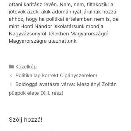
ottani karitász révén. Nem, nem, tiltakozik: a
jótevők azok, akik adománnyal járulnak hozzá
ahhoz, hogy ha politikai értelemben nem is, de
mint Honti Nándor iskolatársunk mondja
Nagyvázsonyról: lélekben Magyarországról
Magyarországra utazhattunk.
Kategória
Közelkép
Politikailag korrekt Cigányszerelem
Boldoggá avatásra várva: Meszlényi Zoltán
püspök élete (XIII. rész)
Szólj hozzá!