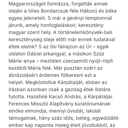
Magyarországot formázza, forgatták annak
idején a híres Bondarcsuk-féle Háború és béke
egyes jeleneteit. S már a gerényi templomnál
járunk, amely honfoglaláskori, keresztény
magyar szent hely. A történelemkönyvek-beli
kereszténység ideje előtt már ennek tudatával
éltek eleink? S az ősi falrajzon az Úr – egyik
oldalon Gábiel arkangyal, a másikon Szűz
Mária-anya – meztelen csecsemőt nyújt-röpít
kezéből Mária felé. Már pusztán ezért az
ábrázolásért érdemes fölkeresni ezt a
helyet. Megkóstoltuk Kárpátalját, ebben az
írásban azonban csak a gazdag étek illatára
futotta. Hazafelé Kacsó András, a Kárpátaljai
Ferences Misszió Alapítvány kuratóriumának
elnöke elmondja, mennyi óvodát, iskolát
támogatnak, hány száz idős, beteg, egyedülálló
ember kap naponta meleg ételt jóvoltukból, az