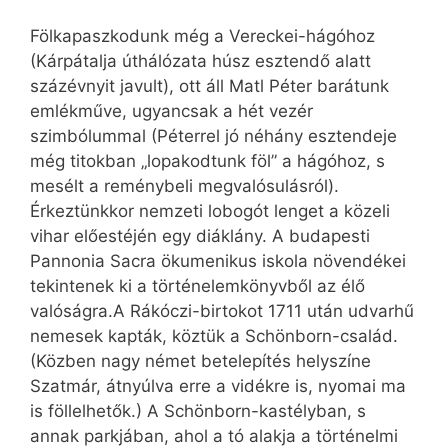
Fölkapaszkodunk még a Vereckei-hágóhoz
(Kárpátalja úthálózata húsz esztendő alatt
százévnyit javult), ott áll Matl Péter barátunk
emlékműve, ugyancsak a hét vezér
szimbólummal (Péterrel jó néhány esztendeje
még titokban „lopakodtunk föl” a hágóhoz, s
mesélt a reménybeli megvalósulásról).
Érkeztünkkor nemzeti lobogót lenget a közeli
vihar előestéjén egy diáklány. A budapesti
Pannonia Sacra ökumenikus iskola növendékei
tekintenek ki a történelemkönyvből az élő
valóságra.A Rákóczi-birtokot 1711 után udvarhű
nemesek kapták, köztük a Schönborn-család.
(Közben nagy német betelepítés helyszíne
Szatmár, átnyúlva erre a vidékre is, nyomai ma
is föllelhetők.) A Schönborn-kastélyban, s
annak parkjában, ahol a tó alakja a történelmi