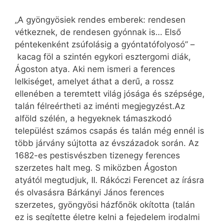
„A gyöngyösiek rendes emberek: rendesen
vétkeznek, de rendesen gyónnak is… Első
péntekenként zsúfolásig a gyóntatófolyosó” –
kacag föl a szintén egykori esztergomi diák,
Ágoston atya. Aki nem ismeri a ferences
lelkiséget, amelyet áthat a derű, a rossz
ellenében a teremtett világ jósága és szépsége,
talán félreértheti az iménti megjegyzést.Az
alföld szélén, a hegyeknek támaszkodó
települést számos csapás és talán még ennél is
több járvány sújtotta az évszázadok során. Az
1682-es pestisvészben tizenegy ferences
szerzetes halt meg. S miközben Ágoston
atyától megtudjuk, II. Rákóczi Ferencet az írásra
és olvasásra Bárkányi János ferences
szerzetes, gyöngyösi házfőnök okította (talán
ez is segítette életre kelni a fejedelem irodalmi