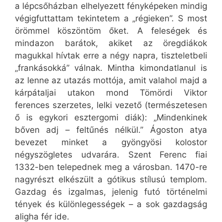
a lépcsőházban elhelyezett fényképeken mindig
végigfuttattam tekintetem a „régieken”. S most
örömmel köszöntöm őket. A feleségek és
mindazon barátok, akiket az öregdiákok
magukkal hívtak erre a négy napra, tiszteletbeli
„frankásokká” válnak. Mintha kimondatlanul is
az lenne az utazás mottója, amit valahol majd a
kárpátaljai utakon mond Tömördi Viktor
ferences szerzetes, lelki vezető (természetesen
ő is egykori esztergomi diák): „Mindenkinek
bőven adj – feltűnés nélkül.” Ágoston atya
bevezet minket a gyöngyösi kolostor
négyszögletes udvarára. Szent Ferenc fiai
1332-ben telepednek meg a városban. 1470-re
nagyrészt elkészült a gótikus stílusú templom.
Gazdag és izgalmas, jelenig futó történelmi
tények és különlegességek – a sok gazdagság
aligha fér ide.