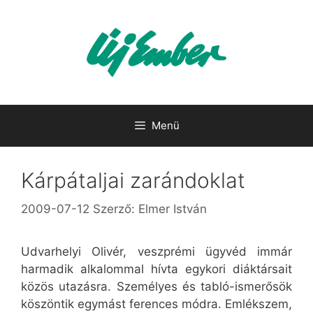
Kilépés
a
tartalomba
Menü
Kárpátaljai zarándoklat
2009-07-12
Szerző:
Elmer István
Udvarhelyi Olivér, veszprémi ügyvéd immár
harmadik alkalommal hívta egykori diáktársait
közös utazásra. Személyes és tabló-ismerősök
köszöntik egymást ferences módra. Emlékszem,