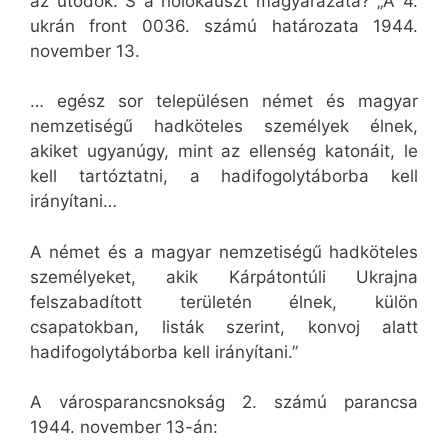
az utódok. S a holokauszt magyarázata? „A 4.
ukrán front 0036. számú határozata 1944.
november 13.
… egész sor településen német és magyar
nemzetiségű hadköteles személyek élnek,
akiket ugyanúgy, mint az ellenség katonáit, le
kell tartóztatni, a hadifogolytáborba kell
irányítani…
A német és a magyar nemzetiségű hadköteles
személyeket, akik Kárpátontúli Ukrajna
felszabadított területén élnek, külön
csapatokban, listák szerint, konvoj alatt
hadifogolytáborba kell irányítani.”
A városparancsnokság 2. számú parancsa
1944. november 13-án: