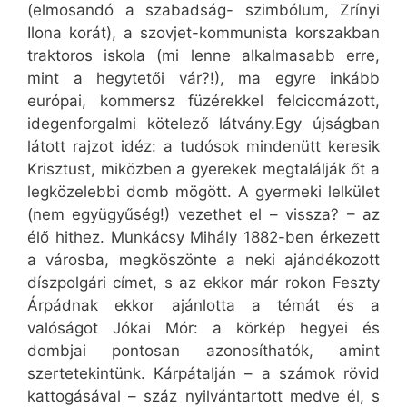
(elmosandó a szabadság- szimbólum, Zrínyi
Ilona korát), a szovjet-kommunista korszakban
traktoros iskola (mi lenne alkalmasabb erre,
mint a hegytetői vár?!), ma egyre inkább
európai, kommersz füzérekkel felcicomázott,
idegenforgalmi kötelező látvány.Egy újságban
látott rajzot idéz: a tudósok mindenütt keresik
Krisztust, miközben a gyerekek megtalálják őt a
legközelebbi domb mögött. A gyermeki lelkület
(nem együgyűség!) vezethet el – vissza? – az
élő hithez. Munkácsy Mihály 1882-ben érkezett
a városba, megköszönte a neki ajándékozott
díszpolgári címet, s az ekkor már rokon Feszty
Árpádnak ekkor ajánlotta a témát és a
valóságot Jókai Mór: a körkép hegyei és
dombjai pontosan azonosíthatók, amint
szertetekintünk. Kárpátalján – a számok rövid
kattogásával – száz nyilvántartott medve él, s