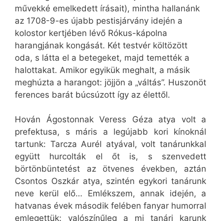
művekké emelkedett írásait), mintha hallanánk
az 1708-9-es újabb pestisjárvány idején a
kolostor kertjében lévő Rókus-kápolna
harangjának kongását. Két testvér költözött
oda, s látta el a betegeket, majd temették a
halottakat. Amikor egyikük meghalt, a másik
meghúzta a harangot: jöjjön a „váltás”. Huszonöt
ferences barát búcsúzott így az élettől.
Hován Ágostonnak Veress Géza atya volt a
prefektusa, s máris a legújabb kori kínoknál
tartunk: Tarcza Aurél atyával, volt tanárunkkal
együtt hurcolták el őt is, s szenvedett
börtönbüntetést az ötvenes években, aztán
Csontos Oszkár atya, szintén egykori tanárunk
neve kerül elő… Emlékszem, annak idején, a
hatvanas évek második felében fanyar humorral
emlegettük: valószínűleg a mi tanári karunk