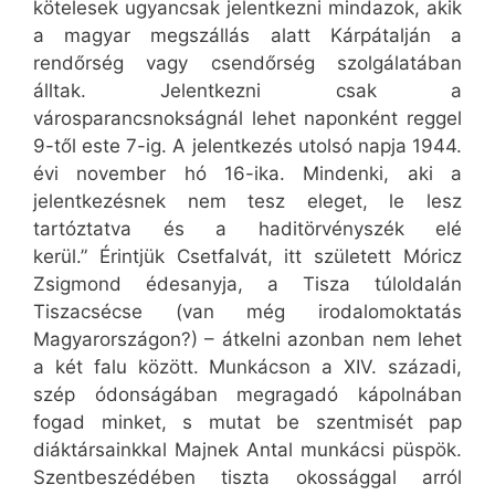
kötelesek ugyancsak jelentkezni mindazok, akik
a magyar megszállás alatt Kárpátalján a
rendőrség vagy csendőrség szolgálatában
álltak. Jelentkezni csak a
városparancsnokságnál lehet naponként reggel
9-től este 7-ig. A jelentkezés utolsó napja 1944.
évi november hó 16-ika. Mindenki, aki a
jelentkezésnek nem tesz eleget, le lesz
tartóztatva és a haditörvényszék elé
kerül.” Érintjük Csetfalvát, itt született Móricz
Zsigmond édesanyja, a Tisza túloldalán
Tiszacsécse (van még irodalomoktatás
Magyarországon?) – átkelni azonban nem lehet
a két falu között. Munkácson a XIV. századi,
szép ódonságában megragadó kápolnában
fogad minket, s mutat be szentmisét pap
diáktársainkkal Majnek Antal munkácsi püspök.
Szentbeszédében tiszta okossággal arról