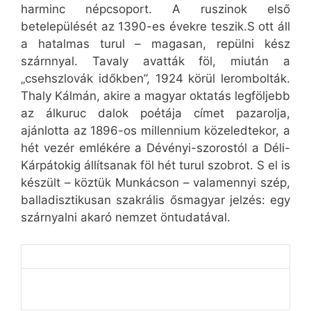
harminc népcsoport. A ruszinok első
betelepülését az 1390-es évekre teszik.S ott áll
a hatalmas turul – magasan, repülni kész
szárnnyal. Tavaly avatták föl, miután a
„csehszlovák időkben”, 1924 körül lerombolták.
Thaly Kálmán, akire a magyar oktatás legföljebb
az álkuruc dalok poétája címet pazarolja,
ajánlotta az 1896-os millennium közeledtekor, a
hét vezér emlékére a Dévényi-szorostól a Déli-
Kárpátokig állítsanak föl hét turul szobrot. S el is
készült – köztük Munkácson – valamennyi szép,
balladisztikusan szakrális ősmagyar jelzés: egy
szárnyalni akaró nemzet öntudatával.