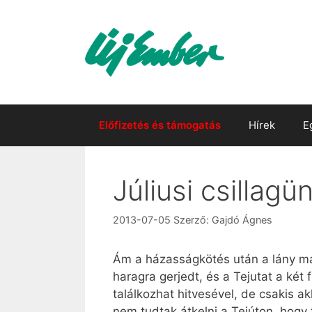
Kilépés
a
tartalomba
Előfizetés és támogatás
Hírek
E
Júliusi csillag
2013-07-05
Szerző:
Gajdó Ágnes
Ám a házasságkötés után a lány már 
haragra gerjedt, és a Tejutat a két
találkozhat hitvesével, de csakis a
nem tudtak átkelni a Tejúton, hogy 