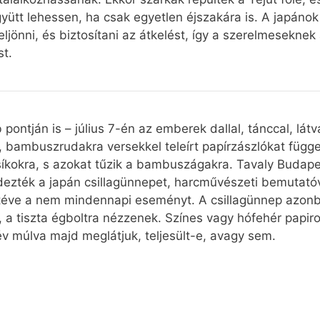
yütt lehessen, ha csak egyetlen éjszakára is. A japánok
ljönni, és biztosítani az átkelést, így a szerelmeseknek
st.
pontján is – július 7-én az emberek dallal, tánccal, lá
k, bambuszrudakra versekkel teleírt papírzászlókat füg
csíkokra, s azokat tűzik a bambuszágakra. Tavaly Budape
zték a japán csillagünnepet, harcművészeti bemutatóva
 téve a nem mindennapi eseményt. A csillagünnep azon
, a tiszta égboltra nézzenek. Színes vagy hófehér papiros
év múlva majd meglátjuk, teljesült-e, avagy sem.