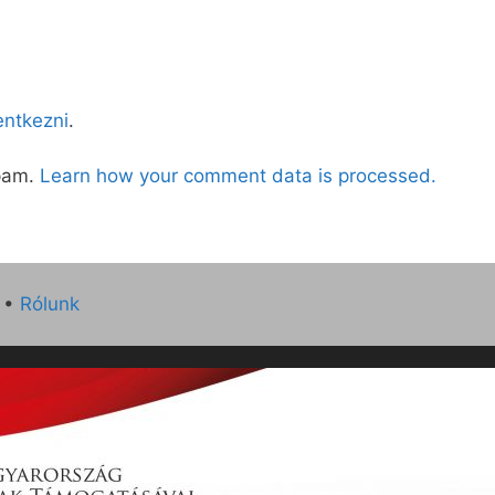
lentkezni
.
spam.
Learn how your comment data is processed.
•
Rólunk