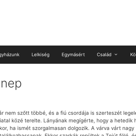
gyházunk
Lelkiség
Egymásért
Család
Kö
ünnep
nem szőtt többé, és a fiú csordája is szerteszét legelé
 fiatal közé terelte. Lányának megígérte, hogy a hetedik
kkor, ha ismét szorgalmasan dolgozik. A várva várt nagy
találkozhassanak. Ekkor szarkák repültek a Tejút fölé, é