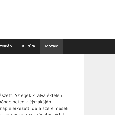
zelkép
Kultúra
Mozaik
szett. Az egek királya éktelen
 hónap hetedik éjszakáján
 nap elérkezett, de a szerelmesek
s szárnyukat összeérintve hidat