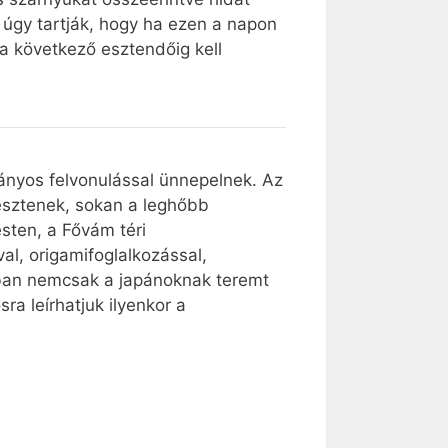
 úgy tartják, hogy ha ezen a napon
 a következő esztendőig kell
tványos felvonulással ünnepelnek. Az
gesztenek, sokan a leghőbb
sten, a Fővám téri
l, origamifoglalkozással,
ban nemcsak a japánoknak teremt
ra leírhatjuk ilyenkor a