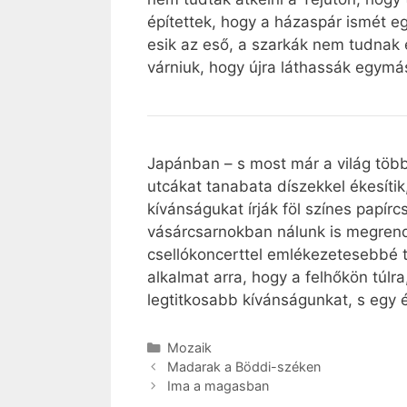
építettek, hogy a házaspár ismét eg
esik az eső, a szarkák nem tudnak e
várniuk, hogy újra láthassák egymá
Japánban – s most már a világ több 
utcákat tanabata díszekkel ékesíti
kívánságukat írják föl színes papír
vásárcsarnokban nálunk is megrende
csellókoncerttel emlékezetesebbé
alkalmat arra, hogy a felhőkön túlra
legtitkosabb kívánságunkat, s egy 
Kategória
Mozaik
Madarak a Böddi-széken
Ima a magasban