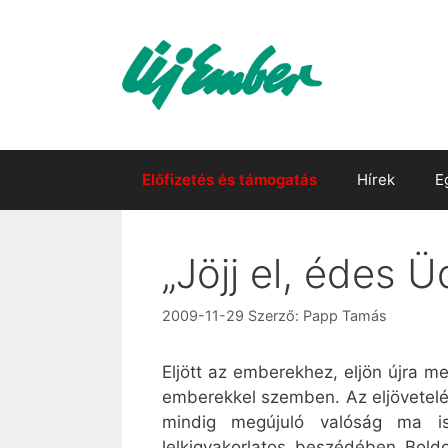
Kilépés
a
tartalomba
Előfizetés és támogatás
Hírek
E
„Jöjj el, édes Ü
2009-11-29
Szerző:
Papp Tamás
Eljött az emberekhez, eljön újra me
emberekkel szemben. Az eljövetelé
mindig megújuló valóság ma is
lelkigyakorlatos beszédében Boldo