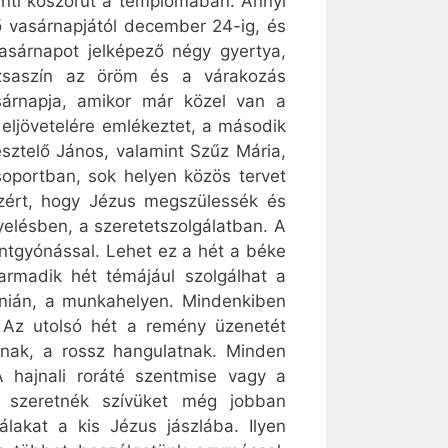
enti koszorút a templomában. Annyi
ső vasárnapjától december 24-ig, és
asárnapot jelképező négy gyertya,
ózsaszín az öröm és a várakozás
sárnapja, amikor már közel van a
 eljövetelére emlékeztet, a második
esztelő János, valamint Szűz Mária,
soportban, sok helyen közös tervet
azért, hogy Jézus megszülessék és
elésben, a szeretetszolgálatban. A
zentgyónással. Lehet ez a hét a béke
armadik hét témájául szolgálhat a
nián, a munkahelyen. Mindenkiben
 Az utolsó hét a remény üzenetét
gnak, a rossz hangulatnak. Minden
A hajnali roráté szentmise vagy a
l szeretnék szívüket még jobban
álakat a kis Jézus jászlába. Ilyen