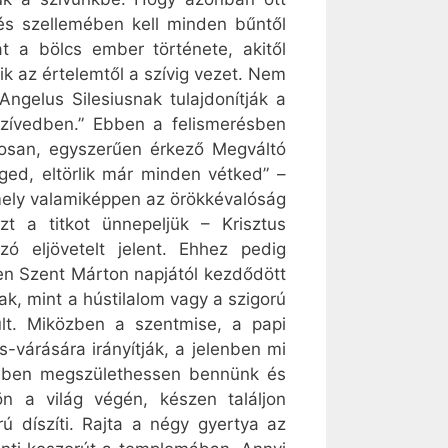
és szellemében kell minden bűntől
at a bölcs ember története, akitől
ik az értelemtől a szívig vezet. Nem
ngelus Silesiusnak tulajdonítják a
zívedben.” Ebben a felismerésben
tosan, egyszerűen érkező Megváltó
ged, eltörlik már minden vétked” –
mely valamiképpen az örökkévalóság
t a titkot ünnepeljük – Krisztus
ó eljövetelt jelent. Ehhez pedig
en Szent Márton napjától kezdődött
ak, mint a hústilalom vagy a szigorú
lt. Miközben a szentmise, a papi
várására irányítják, a jelenben mi
ebben megszülethessen bennünk és
n a világ végén, készen találjon
ú díszíti. Rajta a négy gyertya az