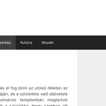
zelkép
Kultúra
Mozaik
s el fog jönni az utolsó ítéleten az
án, de a szívünkbe való eljövetele
elvárosi templomban megtartott
rjuk a szívünkbe. Hogy azonban ott