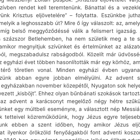
zívben rendet kell teremtenünk. Bánattal és a vezekl
ünk Krisztus eljövetelére” – folytatta. Eszünkbe juth
elyik a leghosszabb út? Mire ő így válaszolt: az, amely
míg belső meggyőződéssé válik a felismert igazság. A
us százszor Betlehemben, ha nem születik meg a te s
 amikor megnyitjuk szívünket és értelmünket az aláza
ból, megszabadulsz rabságodból. Közelít már üdvössé
Az egyházi évet többen hasonlították már egy körhöz, a
térő töretlen vonal. Minden egyházi évben ugyanaz
szünk abban egyre jobban elmélyülni.
Az advent sz
ti egyházakban november közepétől, Nyugaton sok hely
ezett „kisböjt”. Ehhez olyan bűnbánati szokások tartozt
an az advent a karácsonyt megelőző négy hétre szűkü
ket egy múltbeli eseményre, a választott nép Messiás-
nk tetteivel közreműködünk, hogy Jézus egyre teljes
zunk ebben a szent időben, hogy amikor Jézus eljö
t ilyenkor örökzöld fenyőágakból font adventi koszor