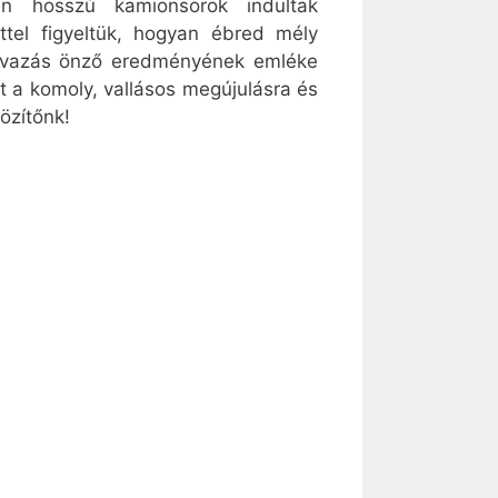
an hosszú kamionsorok indultak
ttel figyeltük, hogyan ébred mély
zavazás önző eredményének emléke
t a komoly, vallásos megújulásra és
özítőnk!