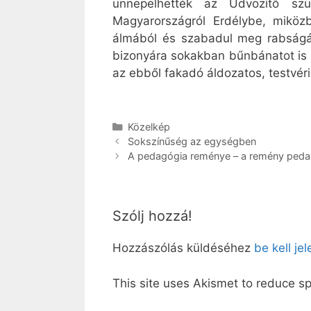
ünnepelhették az Üdvözítő szü
Magyarországról Erdélybe, miközb
álmából és szabadul meg rabságá
bizonyára sokakban bűnbánatot is f
az ebből fakadó áldozatos, testvéri
Kategória
Közelkép
Sokszínűség az egységben
A pedagógia reménye – a remény peda
Szólj hozzá!
Hozzászólás küldéséhez
be kell je
This site uses Akismet to reduce 