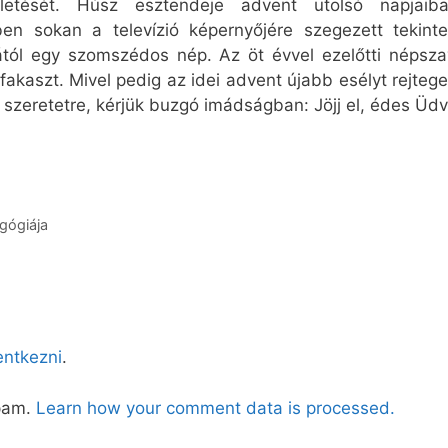
letését. Húsz esztendeje advent utolsó napjaib
en sokan a televízió képernyőjére szegezett tekinte
tól egy szomszédos nép. Az öt évvel ezelőtti néps
akaszt. Mivel pedig az idei advent újabb esélyt rejtege
 szeretetre, kérjük buzgó imádságban: Jöjj el, édes Üdv
gógiája
lentkezni
.
spam.
Learn how your comment data is processed.