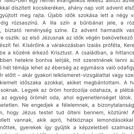
ör 1840-ben egy német evangélikus lelkész állított adv
kkal díszített kocsikeréken, ahány nap volt advent el
yújtott meg rajta. Újabb idők szokása lett a négy v
edig rózsaszínű. A lila szín a bűnbánat jele, a r
ző, biztató reménység színe. Ez advent harmadik va
re oszlik: az első Jézusnak az idők végén bekövetkező
zít fel. Kísérőink a várakozásban Izaiás próféta, Ker
be a közénk érkező Krisztust. A családban, a hittanc
bben hetekre bontva leírják, mit szeretnének tenni 
ő hét témája lehet az éberség az egymásra való odafigy
 előtt – akár gyakori lelkiismeret-vizsgálattal vagy s
kiemelt időszaka azokkal, akiket megbántottam. A h
másoknak. Legyek az öröm hordozója odahaza, a plébá
m az egység örömét oda, ahol egyenetlenséget látok.
etetlen. Ne engedjek a félelemnek, a bizonytalansá
em, hogy Jézus testet tud ölteni bennem, köztünk! 
ellett vannak, akik apró, hétköznapi lemondásokka
lnőttek, gyerekek így gyűjtik a képzeletbeli szalmasz