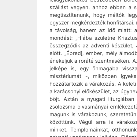
szállást vegyen, ahhoz ebben a s
megtisztítanunk, hogy méltók legy
egyszer megkérdezték honfitársai: m
a távolság, hanem az idő miatt: a
mondást: „Hiába születne Kriszt
összegződik az adventi készület,
előtt. „Ébredj, ember, mély álmod
énekeljük a roráté szentmiséken. 
jelképe is, egy önmagába vissza
misztériumát -, miközben igyek
hozzátartozik a várakozás. A kele
a karácsonyi előkészület, az úgynev
böjt. Aztán a nyugati liturgiáb
zsolozsma olvasmányai emlékezetün
magunk is várakozunk, szeretetü
közöttünk. Végül arra is várako
minket.
Templomainkat, otthonunka