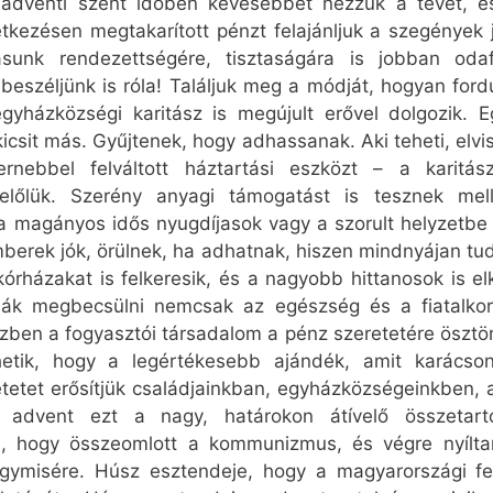
 adventi szent időben kevesebbet nézzük a tévét, é
kezésen megtakarított pénzt felajánljuk a szegények 
sunk rendezettségére, tisztaságára is jobban odaf
eszéljünk is róla! Találjuk meg a módját, hogyan fordu
gyházközségi karitász is megújult erővel dolgozik. 
sit más. Gyűjtenek, hogy adhassanak. Aki teheti, elvisz
rnebbel felváltott háztartási eszközt – a karitás
előlük. Szerény anyagi támogatást is tesznek me
 magányos idős nyugdíjasok vagy a szorult helyzetbe 
berek jók, örülnek, ha adhatnak, hiszen mindnyájan tud
órházakat is felkeresik, és a nagyobb hittanosok is elk
ják megbecsülni nemcsak az egészség és a fiatalkor
ben a fogyasztói társadalom a pénz szeretetére ösztön
rhetik, hogy a legértékesebb ajándék, amit karác
etetet erősítjük családjainkban, egyházközségeinkben,
 advent ezt a nagy, határokon átívelő összetarto
, hogy összeomlott a kommunizmus, és végre nyílt
agymisére. Húsz esztendeje, hogy a magyarországi fer