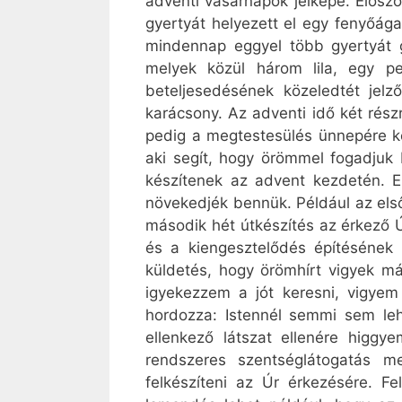
adventi vasárnapok jelképe. Elősz
gyertyát helyezett el egy fenyőága
mindennap eggyel több gyertyát g
melyek közül három lila, egy p
beteljesedésének közeledtét jel
karácsony. Az adventi idő két rész
pedig a megtestesülés ünnepére kés
aki segít, hogy örömmel fogadjuk 
készítenek az advent kezdetén. E
növekedjék bennük. Például az els
második hét útkészítés az érkező Úr
és a kiengesztelődés építésének 
küldetés, hogy örömhírt vigyek 
igyekezzem a jót keresni, vigye
hordozza: Istennél semmi sem leh
ellenkező látszat ellenére higgy
rendszeres szentséglátogatás m
felkészíteni az Úr érkezésére. Fe