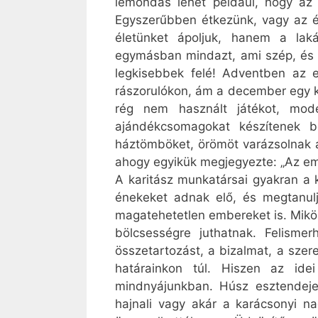
lemondás lehet például, hogy az
Egyszerűbben étkezünk, vagy az ét
életünket ápoljuk, hanem a laká
egymásban mindazt, ami szép, és b
legkisebbek felé! Adventben az e
rászorulókon, ám a december egy kic
rég nem használt játékot, mode
ajándékcsomagokat készítenek b
háztömböket, örömöt varázsolnak a
ahogy egyikük megjegyezte: „Az em
A karitász munkatársai gyakran a k
énekeket adnak elő, és megtanul
magatehetetlen embereket is. Miköz
bölcsességre juthatnak. Felisme
összetartozást, a bizalmat, a szer
határainkon túl. Hiszen az idei
mindnyájunkban. Húsz esztendeje
hajnali vagy akár a karácsonyi n