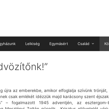
gyházunk
Lelkiség
Egymásért
Család
Kö
dvözítőnk!”
g újra az emberekbe, amikor elfoglalja szívünk trónját, é
nek csak emlékét idézzük majd karácsony szent éjszakáj
” – fogalmazott 1945 adventjén, az esztergom-b
g Meszlényi Zoltán püspök. „Krisztus eljövetelét vá