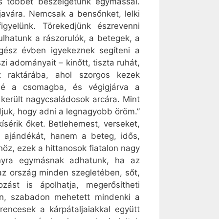
s többet beszélgetünk egymással.
javára. Nemcsak a bensőnket, lelki
igyelünk. Törekedjünk észrevenni
lhatunk a rászorulók, a betegek, a
Egész évben igyekeznek segíteni a
i adományait – kinőtt, tiszta ruhát,
z raktárába, ahol szorgos kezek
llé a csomagba, és végigjárva a
került nagycsaládosok arcára. Mint
juk, hogy adni a legnagyobb öröm.”
ísérik őket. Betlehemest, verseket,
 ajándékát, hanem a beteg, idős,
öz, ezek a hittanosok fiatalon nagy
sonyra egymásnak adhatunk, ha az
 az ország minden szegletében, sőt,
zást is ápolhatja, megerősítheti
an, szabadon mehetett mindenki a
encesek a kárpátaljaiakkal együtt