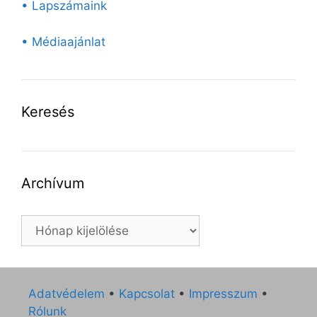
• Lapszámaink
• Médiaajánlat
Keresés
Archívum
Archívum
Adatvédelem
•
Kapcsolat
•
Impresszum
•
Rólunk