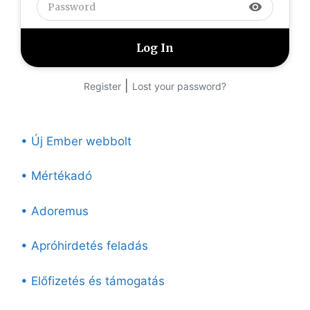
visibility
|
Register
Lost your password?
• Új Ember webbolt
• Mértékadó
• Adoremus
• Apróhirdetés feladás
• Előfizetés és támogatás