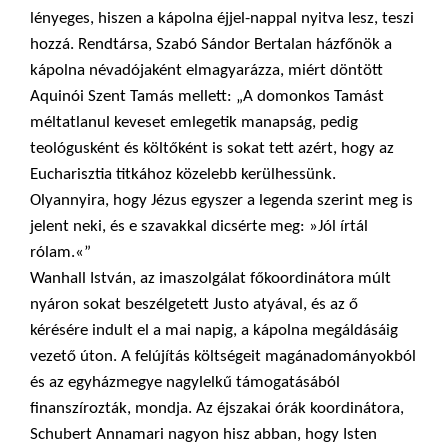
lényeges, hiszen a kápolna éjjel-nappal nyitva lesz, teszi
hozzá. Rendtársa, Szabó Sándor Bertalan házfőnök a
kápolna névadójaként elmagyarázza, miért döntött
Aquinói Szent Tamás mellett: „A domonkos Tamást
méltatlanul keveset emlegetik manapság, pedig
teológusként és költőként is sokat tett azért, hogy az
Eucharisztia titkához közelebb kerülhessünk.
Olyannyira, hogy Jézus egyszer a legenda szerint meg is
jelent neki, és e szavakkal dicsérte meg: »Jól írtál
rólam.«”
Wanhall István, az imaszolgálat főkoordinátora múlt
nyáron sokat beszélgetett Justo atyával, és az ő
kérésére indult el a mai napig, a kápolna megáldásáig
vezető úton. A felújítás költségeit magánadományokból
és az egyházmegye nagylelkű támogatásából
finanszírozták, mondja. Az éjszakai órák koordinátora,
Schubert Annamari nagyon hisz abban, hogy Isten