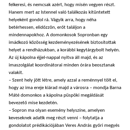
felkeresi, és nemcsak azért, hogy misén vegyen részt.
Hanem mert az Istennel való találkozás kitüntetett
helyeként gondol rá. Vágyik arra, hogy néha
betérhessen, elidőzzön, erőt találjon a
mindennapokhoz. A domonkosok Sopronban egy
imádkozó közösség kezdeményezésének biztosítottak
helyet a rendházukban, a korábbi kegytárgybolt helyén.
Az új kápolna éjjel-nappal nyitva áll majd, és az
imaszolgálat koordinátorai minden órára beosztanak
valakit.
– Szent hely jött létre, amely azzal a reménnyel tölt el,
hogy az ima ereje kiárad majd a városra – mondja Barna
Máté domonkos a kápolna püspöki megáldását
bevezető mise kezdetén.
– Sopron ma olyan esemény helyszíne, amelyen
keveseknek adatik meg részt venni – folytatja a
gondolatot prédikációjában Veres András győri megyés