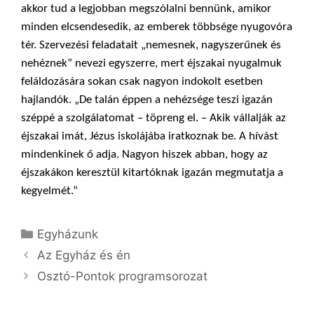
akkor tud a legjobban megszólalni bennünk, amikor
minden elcsendesedik, az emberek többsége nyugovóra
tér. Szervezési feladatait „nemesnek, nagyszerűnek és
nehéznek” nevezi egyszerre, mert éjszakai nyugalmuk
feláldozására sokan csak nagyon indokolt esetben
hajlandók. „De talán éppen a nehézsége teszi igazán
széppé a szolgálatomat – töpreng el. – Akik vállalják az
éjszakai imát, Jézus iskolájába iratkoznak be. A hívást
mindenkinek ő adja. Nagyon hiszek abban, hogy az
éjszakákon keresztül kitartóknak igazán megmutatja a
kegyelmét.”
Kategória
Egyházunk
Az Egyház és én
Osztó-Pontok programsorozat