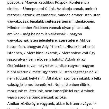
püspök, a Magyar Katolikus Püspöki Konferencia
elnöke. – Ünnepnapot ülünk. Az alapja annak, aminek
részesei leszünk, az emberek, minden ember Isten utáni
vágyakozása, legalább sejtésszerűen mindenképpen.
Minden ember életében vannak olyan pillanatok,
amikor – még ha nem is vallásosak – nagyon
vágyakoznak Isten jelenlétére, szeretetére. Ahhoz
hasonlóan, ahogyan Ady írt erről: „Hiszek hitetlenül
Istenben, / Mert hinni akarok, / Mert sohse volt úgy
rászorulva / Sem élő, sem halott.” Adódnak az
életünkben olyan helyzetek, amikor nagyon-nagyon
hinni akarunk, mert úgy érezzük, Isten segítsége nélkül
nem tudunk helytállni. Általában azonban inkább a lelki
vakság jellemez bennünket. Noha Istenben élünk,
mozgunk és létezünk, nem ismerjük fel ezt. Aminek
végső soron a bűnösségünk az oka.
Amikor közösségre vágyunk, akkor is Istenre vágyunk.