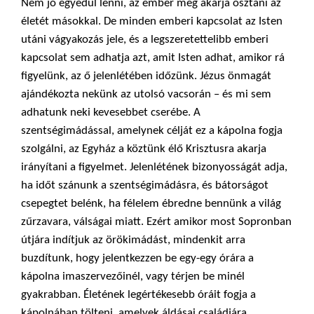
Nem jó egyedül lenni, az ember meg akarja osztani az
életét másokkal. De minden emberi kapcsolat az Isten
utáni vágyakozás jele, és a legszeretettelibb emberi
kapcsolat sem adhatja azt, amit Isten adhat, amikor rá
figyelünk, az ő jelenlétében időzünk. Jézus önmagát
ajándékozta nekünk az utolsó vacsorán – és mi sem
adhatunk neki kevesebbet cserébe. A
szentségimádással, amelynek célját ez a kápolna fogja
szolgálni, az Egyház a köztünk élő Krisztusra akarja
irányítani a figyelmet. Jelenlétének bizonyosságát adja,
ha időt szánunk a szentségimádásra, és bátorságot
csepegtet belénk, ha félelem ébredne bennünk a világ
zűrzavara, válságai miatt. Ezért amikor most Sopronban
útjára indítjuk az örökimádást, mindenkit arra
buzdítunk, hogy jelentkezzen be egy-egy órára a
kápolna imaszervezőinél, vagy térjen be minél
gyakrabban. Életének legértékesebb óráit fogja a
kápolnában tölteni, amelyek áldásai családjára,