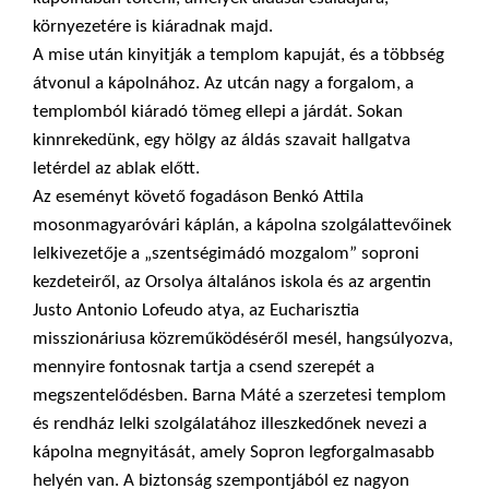
környezetére is kiáradnak majd.
A mise után kinyitják a templom kapuját, és a többség
átvonul a kápolnához. Az utcán nagy a forgalom, a
templomból kiáradó tömeg ellepi a járdát. Sokan
kinnrekedünk, egy hölgy az áldás szavait hallgatva
letérdel az ablak előtt.
Az eseményt követő fogadáson Benkó Attila
mosonmagyaróvári káplán, a kápolna szolgálattevőinek
lelkivezetője a „szentségimádó mozgalom” soproni
kezdeteiről, az Orsolya általános iskola és az argentin
Justo Antonio Lofeudo atya, az Eucharisztia
misszionáriusa közreműködéséről mesél, hangsúlyozva,
mennyire fontosnak tartja a csend szerepét a
megszentelődésben. Barna Máté a szerzetesi templom
és rendház lelki szolgálatához illeszkedőnek nevezi a
kápolna megnyitását, amely Sopron legforgalmasabb
helyén van. A biztonság szempontjából ez nagyon