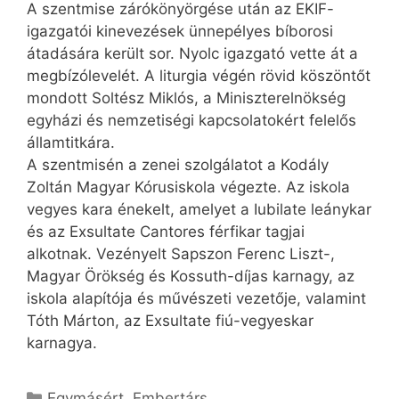
A szentmise záró­kö­nyör­gése után az EKIF-
igazgatói kinevezések ünnepélyes bíborosi
átadására került sor. Nyolc igazgató vette át a
megbízólevelét. A liturgia végén rövid köszöntőt
mondott Soltész Miklós, a Miniszterelnökség
egyházi és nemzetiségi kapcsolatokért felelős
államtitkára.
A szentmisén a zenei szolgálatot a Kodály
Zoltán Magyar Kórusiskola végezte. Az iskola
vegyes kara énekelt, amelyet a Iubilate leánykar
és az Exsultate Cantores férfikar tagjai
alkotnak. Vezényelt Sapszon Ferenc Liszt-,
Magyar Örökség és Kossuth-díjas karnagy, az
iskola alapítója és művészeti vezetője, valamint
Tóth Márton, az Exsultate fiú-vegyeskar
karnagya.
Kategória
Egymásért
,
Embertárs