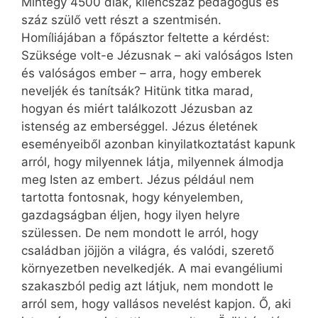
Mintegy 4500 diák, kilencszáz pedagógus és
száz szülő vett részt a szentmisén.
Homíliájában a főpásztor feltette a kérdést:
Szüksége volt-e Jézusnak – aki valóságos Isten
és valóságos ember – arra, hogy emberek
neveljék és tanítsák? Hitünk titka marad,
hogyan és miért találkozott Jézusban az
istenség az emberséggel. Jézus életének
eseményeiből azonban kinyilatkoztatást kapunk
arról, hogy milyennek látja, milyennek álmodja
meg Isten az embert. Jézus például nem
tartotta fontosnak, hogy kényelemben,
gazdagságban éljen, hogy ilyen helyre
szülessen. De nem mondott le arról, hogy
családban jöjjön a világra, és valódi, szerető
környezetben nevelkedjék. A mai evangéliumi
szakaszból pedig azt látjuk, nem mondott le
arról sem, hogy vallásos nevelést kapjon. Ő, aki