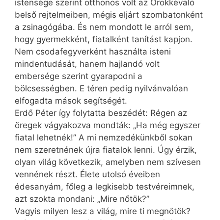
istensége szerint otthonos volt az Örökkévaló
belső rejtelmeiben, mégis eljárt szombatonként
a zsinagógába. És nem mondott le arról sem,
hogy gyermekként, fiatalként tanítást kapjon.
Nem csodafegyverként használta isteni
mindentudását, hanem hajlandó volt
embersége szerint gyarapodni a
bölcsességben. E téren pedig nyilvánvalóan
elfogadta mások segítségét.
Erdő Péter így folytatta beszédét: Régen az
öregek vágyakozva mondták: „Ha még egyszer
fiatal lehetnék!” A mi nemzedékünkből sokan
nem szeretnének újra fiatalok lenni. Úgy érzik,
olyan világ következik, amelyben nem szívesen
vennének részt. Élete utolsó éveiben
édesanyám, főleg a legkisebb testvéreimnek,
azt szokta mondani: „Mire nőtök?”
Vagyis milyen lesz a világ, mire ti megnőtök?