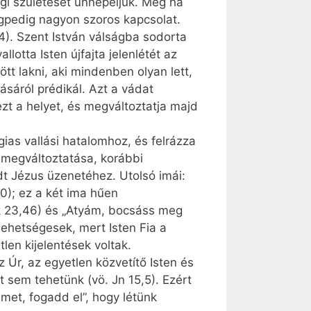
gi születését ünnepeljük. Még ha
égpedig nagyon szoros kapcsolat.
,14). Szent István válságba sodorta
llotta Isten újfajta jelenlétét az
tt lakni, aki mindenben olyan lett,
ásáról prédikál. Azt a vádat
zt a helyet, és megváltoztatja majd
ias vallási hatalomhoz, és felrázza
 megváltoztatása, korábbi
t Jézus üzenetéhez. Utolsó imái:
0); ez a két ima hűen
k 23,46) és „Atyám, bocsáss meg
lehetségesek, mert Isten Fia a
len kijelentések voltak.
 Úr, az egyetlen közvetítő Isten és
 sem tehetünk (vö. Jn 15,5). Ezért
emet, fogadd el”, hogy létünk