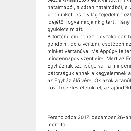
Jézus kiválasztott és kiváltott min
hatalmából, a sátán hatalmából, e 
bennünket, és e világ fejedelme ez
idejétől fogva napjainkig tart. Há
gyűlölete miatt.
A történelem nehéz időszakaiban há
gondolni, de a vértanú esetében az
minket vértanúvá. Ma éppúgy felteh
mindennapok szentjeire. Mert az Eg
Egyháznak szüksége van a mindennap
bátorságuk annak a kegyelemnek az
az Egyház élő vére. Ők azok a tanúk
következetes életükkel, az ajándékb
Ferenc pápa 2017. december 26-án,
mondta: