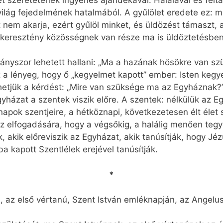
ket szeretetének ingyenes ajándékával. Halálával és felt
világ fejedelmének hatalmából. A gyűlölet eredete ez:
t nem akarja, ezért gyűlöl minket, és üldözést támaszt,
ny keresztény közösségnek van része ma is üldöztetésben
nyszor lehetett hallani: „Ma a hazának hősökre van sz
 a lényeg, hogy ő „kegyelmet kapott” ember: Isten keg
etjük a kérdést: „Mire van szüksége ma az Egyháznak?”
yházat a szentek viszik előre. A szentek: nélkülük az E
ok szentjeire, a hétköznapi, következetesen élt élet sz
 elfogadására, hogy a végsőkig, a halálig menően teg
, akik előreviszik az Egyházat, akik tanúsítják, hogy Jéz
a kapott Szentlélek erejével tanúsítják.
*
 az első vértanú, Szent István emléknapján, az Angelus