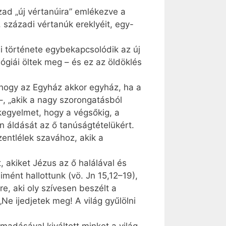
ázad „új vértanúira” emlékezve a
 századi vértanúk ereklyéit, egy-
si története egybekapcsolódik az új
ógiái öltek meg – és ez az öldöklés
hogy az Egyház akkor egyház, ha a
, „akik a nagy szorongatásból
 kegyelmet, hogy a végsőkig, a
n áldását az ő tanúságtételükért.
zentlélek szavához, akik a
, akiket Jézus az ő halálával és
ént hallottunk (vö. Jn 15,12–19),
e, aki oly szívesen beszélt a
„Ne ijedjetek meg! A világ gyűlölni