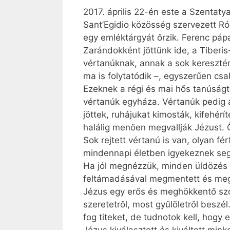
2017. április 22-én este a Szentaty
Sant’Egidio közösség szervezett Ró
egy emléktárgyát őrzik. Ferenc pá
Zarándokként jöttünk ide, a Tiberis
vértanúknak, annak a sok keresztén
ma is folytatódik –, egyszerűen csa
Ezeknek a régi és mai hős tanúság
vértanúk egyháza. Vértanúk pedig 
jöttek, ruhájukat kimosták, kifehér
halálig menően megvallják Jézust. 
Sok rejtett vértanú is van, olyan fé
mindennapi életben igyekeznek segíte
Ha jól megnézzük, minden üldözés ok
feltámadásával megmentett és megvá
Jézus egy erős és meghökkentő szót 
szeretetről, most gyűlöletről beszél
fog titeket, de tudnotok kell, hogy 