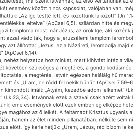
zületését, ma Szent Istvánnak, az első vértanúnak az é
 a két esemény között nincs kapcsolat, valójában van, m
hattuk: „Az Ige testté lett, és közöttünk lakozott” (Jn 1
ntlélekkel eltelve” (ApCsel 6,5), szilárdan hitte és megva
gazi temploma most már Jézus, az örök Ige, aki közénk jö
zont azzal vádolták, hogy a jeruzsálemi templom lerombol
azt állította: „Jézus, ez a Názáreti, lerombolja majd e
” (ApCsel 6,14).
 nehéz helyzetbe hoz minket, mert kihívást intéz a világ
telét követően szükséges a megtérés, a gondolkodásmód
oztatás, a megtérés. István egészen haláláig hű marad
et” és „Uram, ne ródd fel nekik bűnül” (ApCsel 7,59–6
n kimondott imáit: „Atyám, kezedbe adom lelkemet” (L
” (Lk 23,34). Istvánnak ezek a szavai csak azért voltak 
rtünk; eme események előtt ezek emberileg elképzelhetet
e magához az ő lelkét. A feltámadt Krisztus ugyanis az
ján, hanem az élet minden pillanatában: nélküle semmit
us előtt, így kérlelhetjük: „Uram, Jézus, rád bízom lelk