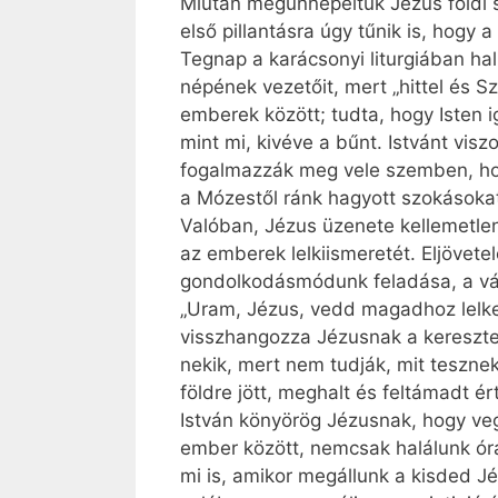
Miután megünnepeltük Jézus földi s
első pillantásra úgy tűnik is, hogy
Tegnap a karácsonyi liturgiában hall
népének vezetőit, mert „hittel és Sze
emberek között; tudta, hogy Isten i
mint mi, kivéve a bűnt. Istvánt vis
fogalmazzák meg vele szemben, hogy 
a Mózestől ránk hagyott szokásokat
Valóban, Jézus üzenete kellemetlen,
az emberek lelkiismeretét. Eljöve
gondolkodásmódunk feladása, a vált
„Uram, Jézus, vedd magadhoz lelkem
visszhangozza Jézusnak a kereszte
nekik, mert nem tudják, mit tesznek
földre jött, meghalt és feltámadt é
István könyörög Jézusnak, hogy vegy
ember között, nemcsak halálunk órá
mi is, amikor megállunk a kisded Jéz