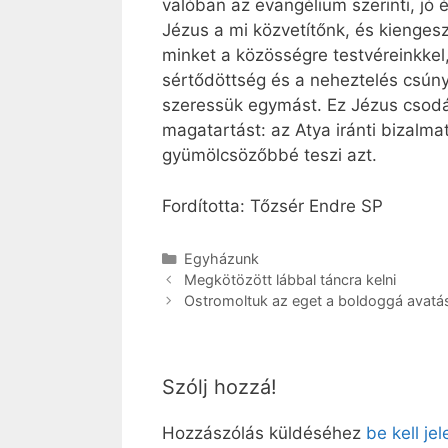
valóban az evangélium szerinti, jó é
Jézus a mi közvetítőnk, és kienges
minket a közösségre testvéreinkkel
sértődöttség és a neheztelés csúnya
szeressük egymást. Ez Jézus csodáj
magatartást: az Atya iránti bizalmat
gyümölcsözőbbé teszi azt.
Fordította: Tőzsér Endre SP
Kategória
Egyházunk
Megkötözött lábbal táncra kelni
Ostromoltuk az eget a boldoggá avatá
Szólj hozzá!
Hozzászólás küldéséhez
be kell je