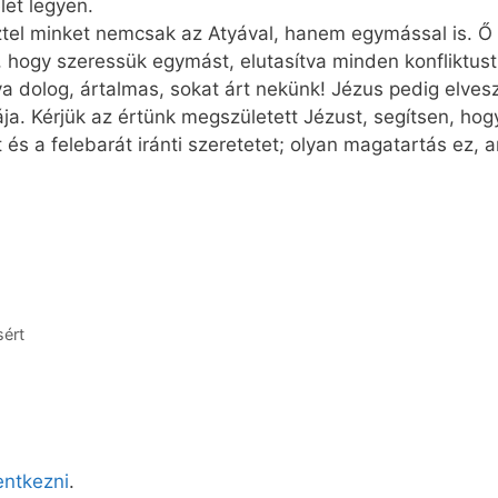
let legyen.
ztel minket nemcsak az Atyával, hanem egymással is. Ő a
, hogy szeressük egymást, elutasítva minden konfliktust
 dolog, ártalmas, sokat árt nekünk! ­Jézus pedig elvesz
a. Kérjük az értünk megszületett Jézust, segítsen, ho
 és a felebarát iránti szeretetet; olyan magatartás ez, a
sért
lentkezni
.