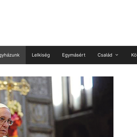
gyházunk
Lelkiség
Egymásért
Család
Kö