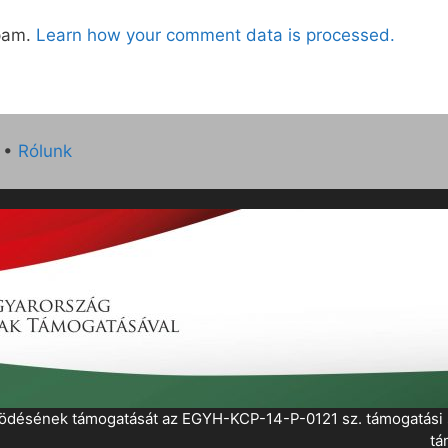
spam.
Learn how your comment data is processed.
•
Rólunk
működésének támogatását az EGYH-KCP-14-P-0121 sz. támogatás
tá