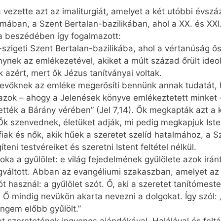
a vezette azt az imaliturgiát, amelyet a két utóbbi évsz
mában, a Szent Bertalan-bazilikában, ahol a XX. és XXI.
pa beszédében így fogalmazott:
-szigeti Szent Bertalan-bazilikába, ahol a vértanúság ő
ynek az emlékezetével, akiket a múlt század őrült ideol
k azért, mert ők Jézus tanítványai voltak.
tevőknek az emléke megerősíti bennünk annak tudatát, 
azok – ahogy a Jelenések könyve emlékeztetett minket –
ítették a Bárány vérében” (Jel 7,14). Ők megkapták azt a
Ők szenvednek, életüket adják, mi pedig megkapjuk ­Iste
rfiak és nők, akik hűek a szeretet szelíd hatalmához, a S
ni testvéreiket és szeretni Istent feltétel nélkül.
a a gyűlölet: e világ fejedelmének gyűlölete azok iránt
ltott. Abban az evangéliumi szakaszban, amelyet az im
használ: a gyűlölet szót. Ő, aki a szeretet tanítómester
. Ő mindig nevükön akarta nevezni a dolgokat. Így szól: 
engem előbb gyűlölt.”