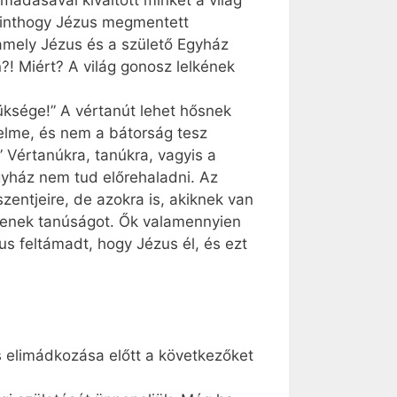
ámadásával kiváltott minket a világ
 minthogy Jézus megmentett
 amely Jézus és a születő Egyház
?! Miért? A világ gonosz lelkének
üksége!” A vértanút lehet hősnek
yelme, és nem a bátorság tesz
 Vértanúkra, tanúkra, vagyis a
gyház nem tud előrehaladni. Az
entjeire, de azokra is, akiknek van
yenek tanúságot. Ők valamennyien
us feltámadt, hogy Jézus él, és ezt
 elimádkozása előtt a következőket