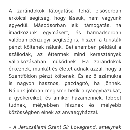
A zarándokok látogatása tehát elsősorban
erkölcsi segítség, hogy lássuk, nem vagyunk
egyedül. Másodsorban lelki támogatás, ha
imádkozunk egymásért, és harmadsorban
valóban pénzügyi segítség is, hiszen a turisták
pénzt költenek nálunk. Betlehemben például a
szállodák, az éttermek mind keresztények
vállalkozásában működnek. Ha zarándokok
érkeznek, munkát és életet adnak azzal, hogy a
Szentföldön pénzt költenek. És az ő számukra
is nagyon hasznos, gazdagító, ha jönnek.
Nálunk jobban megismerhetik anyaegyházukat,
a gyökereiket, és amikor hazamennek, többet
tudnak, mélyebben hisznek és mélyebb
közösségben élnek az anyaegyházzal.
–
A Jeruzsálemi Szent Sír Lovagrend, amelynek