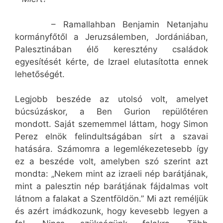
– Ramallahban Benjamin Netanjahu
kormányfőtől a Jeruzsálemben, Jordániában,
Palesztinában élő keresztény családok
egyesítését kérte, de Izrael elutasította ennek
lehetőségét.
Legjobb beszéde az utolsó volt, amelyet
búcsúzáskor, a Ben Gurion repülőtéren
mondott. Saját szememmel láttam, hogy Simon
Perez elnök felindultságában sírt a szavai
hatására. Számomra a legemlékezetesebb így
ez a beszéde volt, amelyben szó szerint azt
mondta: „Nekem mint az izraeli nép barátjának,
mint a palesztin nép barátjának fájdalmas volt
látnom a falakat a Szentföldön.” Mi azt reméljük
és azért imádkozunk, hogy kevesebb legyen a