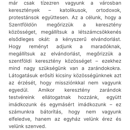
már csak tízezren vagyunk a városban
keresztények – katolikusok, ortodoxok,
protestánsok együttesen. Az a célunk, hogy a
Szentföldön megőrizzük a keresztény
közösséget, megállítsuk a létszámcsökkenés
elsődleges okát: a kényszerű elvándorlást.
Hogy reményt adjunk a maradóknak,
megállítsuk az elvándorlást, megőrizzük a
szentföldi keresztény közösséget – ezekhez
mind nagy szükségünk van a zarándokokra.
Látogatásuk erősíti kicsiny közösségünknek azt
az érzését, hogy missziónkkal nem vagyunk
egyedül. Amikor keresztény zarándok
testvéreink ellátogatnak hozzánk, együtt
imádkozunk és egymásért imádkozunk – ez
számunkra bátorítás, hogy nem vagyunk
elfeledve, hanem az egyház velünk érez és
velünk szenved.