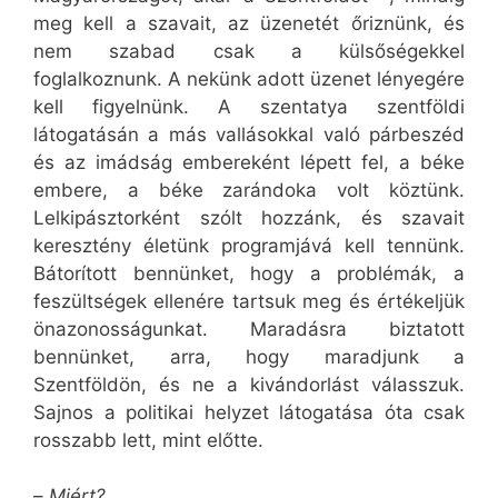
meg kell a szavait, az üzenetét őriznünk, és
nem szabad csak a külsőségekkel
foglalkoznunk. A nekünk adott üzenet lényegére
kell figyelnünk. A szentatya szentföldi
látogatásán a más vallásokkal való párbeszéd
és az imádság embereként lépett fel, a béke
embere, a béke zarándoka volt köztünk.
Lelkipásztorként szólt hozzánk, és szavait
keresztény életünk programjává kell tennünk.
Bátorított bennünket, hogy a problémák, a
feszültségek ellenére tartsuk meg és értékeljük
önazonosságunkat. Maradásra biztatott
bennünket, arra, hogy maradjunk a
Szentföldön, és ne a kivándorlást válasszuk.
Sajnos a politikai helyzet látogatása óta csak
rosszabb lett, mint előtte.
–
Miért?