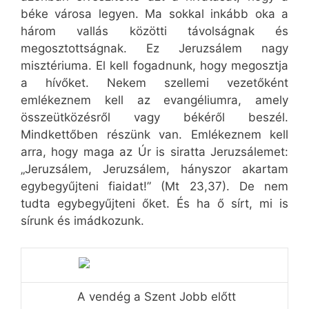
béke városa legyen. Ma sokkal inkább oka a
három vallás közötti távolságnak és
megosztottságnak. Ez Jeruzsálem nagy
misztériuma. El kell fogadnunk, hogy megosztja
a hívőket. Nekem szellemi vezetőként
emlékeznem kell az evangéliumra, amely
összeütközésről vagy békéről beszél.
Mindkettőben részünk van. Emlékeznem kell
arra, hogy maga az Úr is siratta Jeruzsálemet:
„Jeruzsálem, Jeruzsálem, hányszor akartam
egybegyűjteni fiaidat!” (Mt 23,37). De nem
tudta egybegyűjteni őket. És ha ő sírt, mi is
sírunk és imádkozunk.
A vendég a Szent Jobb előtt