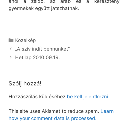
ahol a zsidó, az arab és a keresztény
gyermekek együtt játszhatnak.
Kategória
Közelkép
„A szív indít bennünket”
Hetilap 2010.09.19.
Szólj hozzá!
Hozzászólás küldéséhez
be kell jelentkezni
.
This site uses Akismet to reduce spam.
Learn
how your comment data is processed.