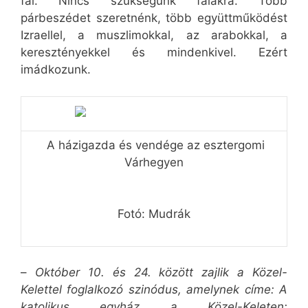
fal. Nincs szükségünk falakra. Több
párbeszédet szeretnénk, több együttműködést
Izraellel, a muszlimokkal, az arabokkal, a
keresztényekkel és mindenkivel. Ezért
imádkozunk.
A házigazda és vendége az esztergomi
Várhegyen
Fotó: Mudrák
–
Október 10. és 24. között zajlik a Közel-
Kelettel foglalkozó szinódus, amelynek címe: A
katolikus egyház a Közel-Keleten: