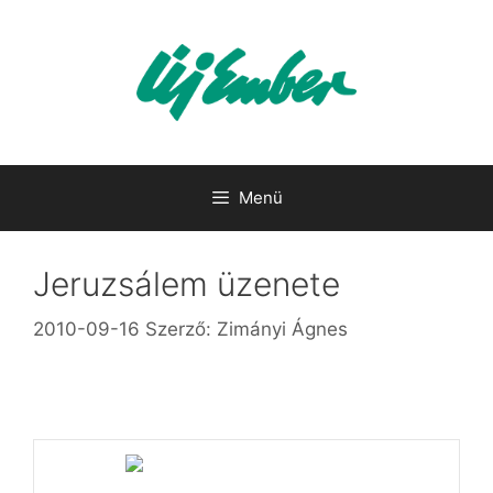
Kilépés
a
tartalomba
Menü
Jeruzsálem üzenete
2010-09-16
Szerző:
Zimányi Ágnes