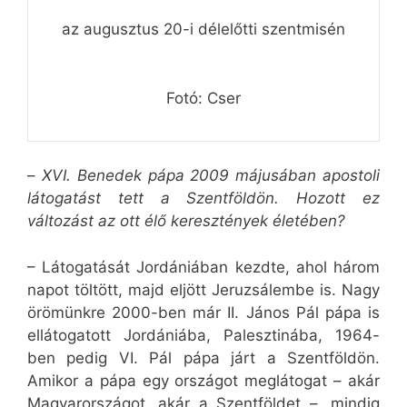
az augusztus 20-i délelőtti szentmisén
Fotó: Cser
–
XVI. Benedek pápa 2009 májusában apostoli
látogatást tett a Szentföldön. Hozott ez
változást az ott élő keresztények életében?
– Látogatását Jordániában kezdte, ahol három
napot töltött, majd eljött Jeruzsálembe is. Nagy
örömünkre 2000-ben már II. János Pál pápa is
ellátogatott Jordániába, Palesztinába, 1964-
ben pedig VI. Pál pápa járt a Szentföldön.
Amikor a pápa egy országot meglátogat – akár
Magyarországot, akár a Szentföldet –, mindig