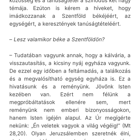
közösség és a tanúságtétel a szinódus két nagy
témája. Ezúton is kérem a híveket, hogy
imádkozzanak a Szentföld békéjéért, az
egységért, a keresztények tanúságtételéért.
–
Lesz valamikor béke a Szentföldön?
– Tudatában vagyunk annak, hogy a kálvária, a
visszautasítás, a kicsiny nyáj egyháza vagyunk.
De ezzel egy időben a feltámadás, a találkozás
és a megvalósítható egység egyháza is. Ez a
hivatásunk és a reményünk. Jövőnk Isten
kezében van. Ezért nem félünk a
megpróbáltatások ellenére sem, mert
reményünk nem emberi bizonyosságokon,
hanem Isten igéjén alapul. Az Úr megígérte
nekünk: „Én veletek vagyok a világ végéig!” (Mt
28,20). Olyan Jeruzsálemben szeretnék élni,