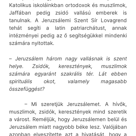
Katolikus iskoláinkban ortodoxok és muszlimok,
Jaffában pedig zsidó vallású emberek is
tanulnak. A Jeruzsálemi Szent Sír Lovagrend
tehát segíti a latin patriarchátust, annak
intézményei pedig az ő segítségükkel mindenki
számára nyitottak.
–
Jeruzsálem három nagy vallásnak is szent
helye. Zsidók, keresztények, muszlimok
számára egyaránt szakrális tér. Lát ebben
spirituális okot, valamely magasabb
összefüggést?
– Mi szeretjük Jeruzsálemet. A hívők,
muszlimok, zsidók, keresztények mind szeretik
a várost. Reméljük, hogy Jeruzsálemen belül és
Jeruzsálem miatt nagyobb béke lesz. Valójában
azonban elveszítette azt a hivatását, hogy a