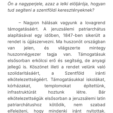
Ön a nagyperjele, azaz a lelki elöljárója, hogyan
tud segíteni a szentföldi keresztényeknek?
– Nagyon hálásak vagyunk a lovagrend
támogatásáért. A jeruzsálemi patriarchátus
alapításával egy időben, 1847-ben sikerült a
rendet is újjászervezni. Ma huszonöt országban
van jelen, és világszerte mintegy
huszonnégyezer tagja van. Támogatásuk
elsősorban erkölcsi erő és segítség, de anyagi
jellegű is. Köszönet illeti a rendet velünk való
szolidaritásáért, a Szentföld iránti
elkötelezettségéért. Támogatásukkal iskolákat,
kórházakat, templomokat építettünk,
infrastruktúrát hoztunk létre. Bár
elkötelezettségük elsősorban a jeruzsálemi latin
patriarchátushoz kötődik, nem szabad
elfelejteni, hogy mindenki iránt nyitottak.