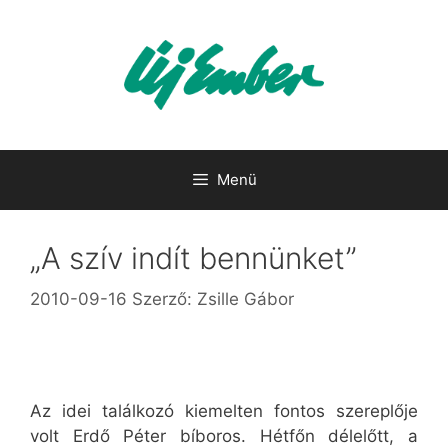
Kilépés
a
tartalomba
Menü
„A szív indít bennünket”
2010-09-16
Szerző:
Zsille Gábor
Az idei találkozó kiemelten fontos szereplője
volt Erdő Péter bíboros. Hétfőn délelőtt, a