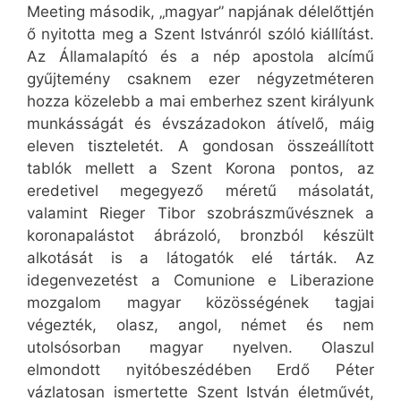
Meeting második, „magyar” napjának délelőttjén
ő nyitotta meg a Szent Istvánról szóló kiállítást.
Az Államalapító és a nép apostola alcímű
gyűjtemény csaknem ezer négyzetméteren
hozza közelebb a mai emberhez szent királyunk
munkásságát és évszázadokon átívelő, máig
eleven tiszteletét. A gondosan összeállított
tablók mellett a Szent Korona pontos, az
eredetivel megegyező méretű másolatát,
valamint Rieger Tibor szobrászművésznek a
koronapalástot ábrázoló, bronzból készült
alkotását is a látogatók elé tárták. Az
idegenvezetést a Comunione e Liberazione
mozgalom magyar közösségének tagjai
végezték, olasz, angol, német és nem
utolsósorban magyar nyelven. Olaszul
elmondott nyitóbeszédében Erdő Péter
vázlatosan ismertette Szent István életművét,