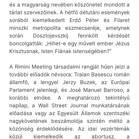
és a magyarság nevében köszönetet mondott a
tárlat szervezőinek. A hétfő délutáni események
sorából kiemelkedett Erdő Péter és Filaret
minszki metropolita eszmecseréje, amelynek
során Dosztojevszkij fennkölt kérdését
boncolgatták: „Hihet-e egy művelt ember Jézus
Krisztusnak, Isten Fiának istenségében?”
A Rimini Meeting társadalmi rangját hűen jelzi a
további előadók névsora: Traian Basescu román
államfő, a lengyel Jerzy Buzek, az Európai
Parlament jelenlegi, és José Manuel Barroso, a
korábbi elnöke. A meghatározó tekintélyű
napilap, a Wall Street Journal munkatársának
előadása vagy az Egyesült Államok szentszéki
nagykövetének beszámolója szintén méltó a
közönség érdeklődésére. Az idei vezértémák
közül kiemelkedik az abortusz, a