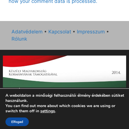
how your comment data is processed.
Adatvédelem
•
Kapcsolat
•
Impresszum
•
Rólunk
„Az Új Ember katolikus hetilap 2014. évi működésének
A weboldalon a minőségi felhasználói élmény érdekében sütiket
támogatását az EGYH-KCP-14-P-0121 sz. támogatási
használunk.
szerződés keretében 3 000 000 Ft összegben támogatta az
You can find out more about which cookies we are using or
Emberi Erőforrások Minisztériuma.”
switch them off in
settings
.
Elfogad
© 2026 Magyar Kurír - Új Ember
• Készült
GeneratePress