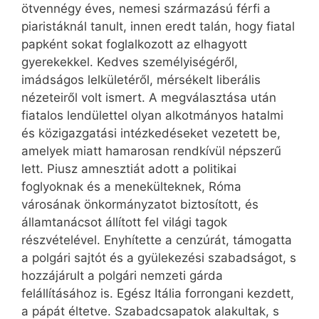
ötvennégy éves, nemesi származású férfi a
piaristáknál tanult, innen eredt talán, hogy fiatal
papként sokat foglalkozott az elhagyott
gyerekekkel. Kedves személyiségéről,
imádságos lelkületéről, mérsékelt liberális
nézeteiről volt ismert. A megválasztása után
fiatalos lendülettel olyan alkotmányos hatalmi
és közigazgatási intézkedéseket vezetett be,
amelyek miatt hamarosan rendkívül népszerű
lett. Piusz amnesztiát adott a politikai
foglyoknak és a menekülteknek, Róma
városának önkormányzatot biztosított, és
államtanácsot állított fel világi tagok
részvételével. Enyhítette a cenzúrát, támogatta
a polgári sajtót és a gyülekezési szabadságot, s
hozzájárult a polgári nemzeti gárda
felállításához is. Egész Itália forrongani kezdett,
a pápát éltetve. Szabadcsapatok alakultak, s