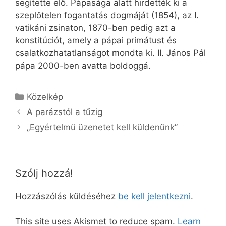
segítette elő. Pápasága alatt hirdették ki a
szeplőtelen fogantatás dogmáját (1854), az I.
vatikáni zsinaton, 1870-ben pedig azt a
konstitúciót, amely a pápai primátust és
csalatkozhatatlanságot mondta ki. II. János Pál
pápa 2000-ben avatta boldoggá.
Kategória
Közelkép
A parázstól a tűzig
„Egyértelmű üzenetet kell küldenünk”
Szólj hozzá!
Hozzászólás küldéséhez
be kell jelentkezni
.
This site uses Akismet to reduce spam.
Learn