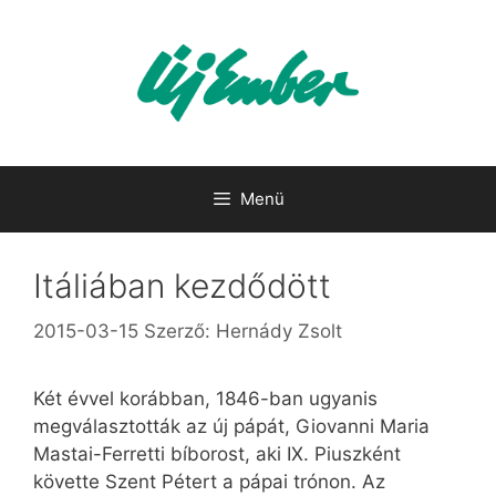
Kilépés
a
tartalomba
Menü
Itáliában kezdődött
2015-03-15
Szerző:
Hernády Zsolt
Két évvel korábban, 1846-ban ugyanis
megválasztották az új pápát, Giovanni Maria
Mastai-Ferretti bíborost, aki IX. Piuszként
követte Szent Pétert a pápai trónon. Az