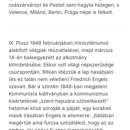
császárvárost és Pestet sem hagyta hidegen, s
Velence, Milánó, Berlin, Prága népe is felkelt.
IX. Piusz 1848 februárjában minisztériumot
alakított világiak részvételével, majd március
14-én beleegyezett az alkotmány
kihirdetésébe. Ekkor volt világi népszerűsége
csúcspontján. Ritkán idézzük e lap hasábjain
(és ez talán nem véletlen) Friedrich Engels
szavait. Bár a szintén 1848-ban megjelent
Kommunista kiáltványban a kommunizmus
kísértetének „szent hajszára szövetkezett”
hatalmai közé sorolják a pápát, egy korabeli
másik írásában Engels is elismerte: „Itáliában
megértük ama furcsa színjátékot, hogy az az
ember, aki egész Európa legreakciósabb