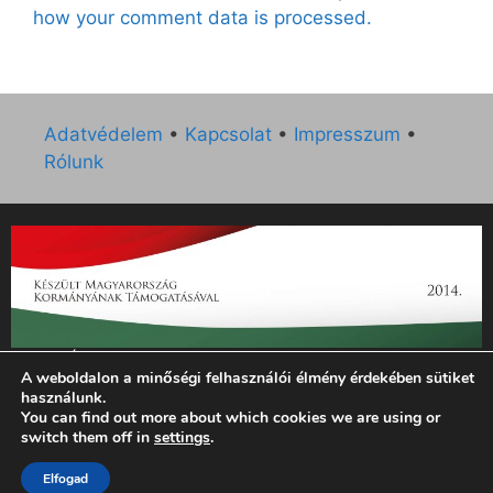
how your comment data is processed.
Adatvédelem
•
Kapcsolat
•
Impresszum
•
Rólunk
„Az Új Ember katolikus hetilap 2014. évi működésének
A weboldalon a minőségi felhasználói élmény érdekében sütiket
támogatását az EGYH-KCP-14-P-0121 sz. támogatási
használunk.
szerződés keretében 3 000 000 Ft összegben támogatta az
You can find out more about which cookies we are using or
Emberi Erőforrások Minisztériuma.”
switch them off in
settings
.
Elfogad
© 2026 Magyar Kurír - Új Ember
• Készült
GeneratePress