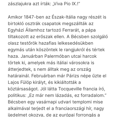
zászlajukra azt írták: „Viva Pio IX.!”
Amikor 1847-ben az Észak-Itália nagy részét is
birtokló osztrák csapatok megszállták az
Egyházi Államhoz tartozó Ferrarát, a pápa
tiltakozott az erőszak ellen. A Bécsben szolgáló
olasz testőrök hazafias lelkesedésükben
egymás után köszöntek le rangjukról és tértek
haza. Januárban Palermóban utcai harcok
törtek ki, amelyek más itáliai városokra is
átterjedtek, s nem álltak meg az ország
határainál. Februárban már Párizs népe űzte el
Lajos Fülöp királyt, és kikiáltották a
köztársaságot. Jól látta Tocqueville francia író,
politikus: „Ez már nem lázadás, ez forradalom.”
Bécsben egy vasárnapi udvari templomi mise
alkalmával terjedt el a franciaországi hír, nagy
ijedelmet okozva, de az európai forrongás a