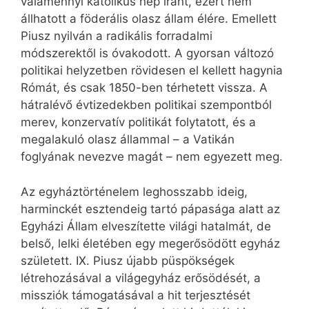
valamennyi katolikus nép iránt, ezért nem
állhatott a föderális olasz állam élére. Emellett
Piusz nyilván a radikális forradalmi
módszerektől is óvakodott. A gyorsan változó
politikai helyzetben rövidesen el kellett hagynia
Rómát, és csak 1850-ben térhetett vissza. A
hátralévő évtizedekben politikai szempontból
merev, konzervatív politikát folytatott, és a
megalakuló olasz állammal – a Vatikán
foglyának nevezve magát – nem egyezett meg.
Az egyháztörténelem leghosszabb ideig,
harminckét esztendeig tartó pápasága alatt az
Egyházi Állam elveszítette világi hatalmát, de
belső, lelki életében egy megerősödött egyház
született. IX. Piusz újabb püspökségek
létrehozásával a világegyház erősödését, a
missziók támogatásával a hit terjesztését