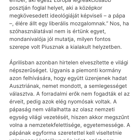
posztján foglal helyet, aki a középkor
megkövesedett ideológiáját képviseli – a pápa
–, élére állt egy liberális mozgalomnak.” Nos, ha
szóhasználatával nem is értünk egyet,
mondanivalója jól mutatja, milyen fontos
szerepe volt Piusznak a kialakult helyzetben.
Áprilisban azonban hirtelen elveszítette e világi
népszerűséget. Ugyanis a piemonti kormány
azon felhívására, hogy együtt üzenjenek hadat
Ausztriának, nemet mondott, a semlegességet
választva. A forradalmi erők nem fogadták el az
érveit, pedig azok elég nyomósak voltak. A
pápaság nem vállalhatta az olasz nemzeti
egység világi vezetését, hiszen akkor megszűnt
volna a nemzetekfelettisége, egyetemessége. A
pápának egyforma szeretettel kell viseltetnie