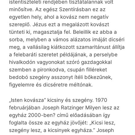
istentiszteleti rendjében tisztátalannak volt
minősítve. Az egész Szentírásban ez az
egyetlen hely, ahol a kovász nem negatív
szereplő. Jézus ezt a megalázott kovászt
tünteti ki, magasztalja fel. Beleillik ez abba a
sorba, melyben a vámos alázatos imáját dicséri
meg, a vallásilag kiátkozott szamaritánust állítja
a felebaráti szeretet példájának, a perselybe
hivalkodón vagyonokat szóró gazdagokkal
szemben a pironkodva, csupán filléreket
bedobó szegény asszonyt ítéli bőkezűnek,
figyelemre és dicséretre méltónak.
„Isten kovásza” kicsiny és szegény. 1970
februárjában Joseph Ratzinger Milyen lesz az
egyház 2000-ben? című előadásában így
foglalta össze az egyház jövőjét: „Kicsi lesz,
szegény lesz, a kicsinyek egyháza.” Joseph