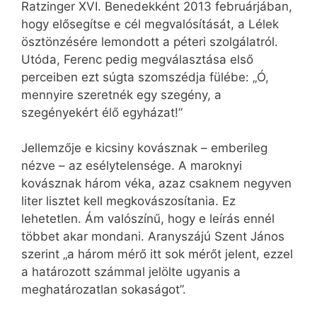
Ratzinger XVI. Benedekként 2013 februárjában,
hogy elősegítse e cél megvalósítását, a Lélek
ösztönzésére lemondott a péteri szolgálatról.
Utóda, Ferenc pedig megválasztása első
perceiben ezt súgta szomszédja fülébe: „Ó,
mennyire szeretnék egy szegény, a
szegényekért élő egyházat!”
Jellemzője e kicsiny kovásznak – emberileg
nézve – az esélytelensége. A maroknyi
kovásznak három véka, azaz csaknem negyven
liter lisztet kell megkovászosítania. Ez
lehetetlen. Ám valószínű, hogy e leírás ennél
többet akar mondani. Aranyszájú Szent János
szerint „a három mérő itt sok mérőt jelent, ezzel
a határozott számmal jelölte ugyanis a
meghatározatlan sokaságot”.