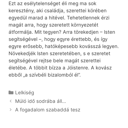
Ezt az esélytelenséget éli meg ma sok
keresztény, aki családja, szerettei körében
egyedül marad a hitével. Tehetetlennek érzi
magát arra, hogy szeretett környezetét
átformálja. Mit tegyen? Arra törekedjen – Isten
segítségével –, hogy egyre érettebb, és így
egyre erősebb, hatóképesebb kovásszá legyen.
Növekedjék Isten szeretetében, s e szeretet
segítségével rejtse bele magát szerettei
életébe. A többit bízza a Jóistenre. A kovász
ebből „a szívbéli bizalomból él”.
Kategória
Lelkiség
Múló idő sodrába áll…
A fogadalom szabaddá tesz