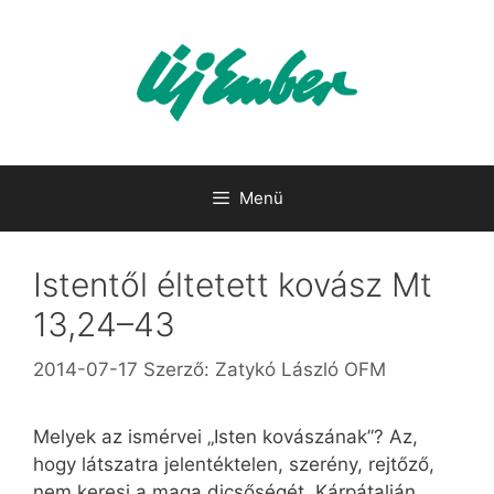
Kilépés
a
tartalomba
Menü
Istentől éltetett kovász Mt
13,24–43
2014-07-17
Szerző:
Zatykó László OFM
Melyek az ismérvei „Isten kovászának”? Az,
hogy látszatra jelentéktelen, szerény, rejtőző,
nem keresi a maga dicsőségét. Kárpátalján,