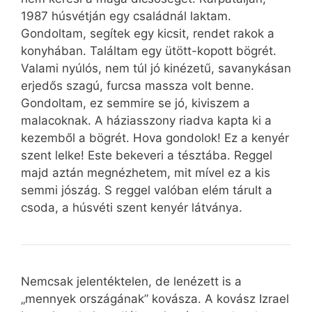
1987 húsvétján egy családnál laktam.
Gondoltam, segítek egy kicsit, rendet rakok a
konyhában. Találtam egy ütött-kopott bögrét.
Valami nyúlós, nem túl jó kinézetű, savanykásan
erjedős szagú, furcsa massza volt benne.
Gondoltam, ez semmire se jó, kiviszem a
malacoknak. A háziasszony riadva kapta ki a
kezemből a bögrét. Hova gondolok! Ez a kenyér
szent lelke! Este bekeveri a tésztába. Reggel
majd aztán megnézhetem, mit mível ez a kis
semmi jószág. S reggel valóban elém tárult a
csoda, a húsvéti szent kenyér látványa.
Nemcsak jelentéktelen, de lenézett is a
„mennyek országának” kovásza. A kovász Izrael