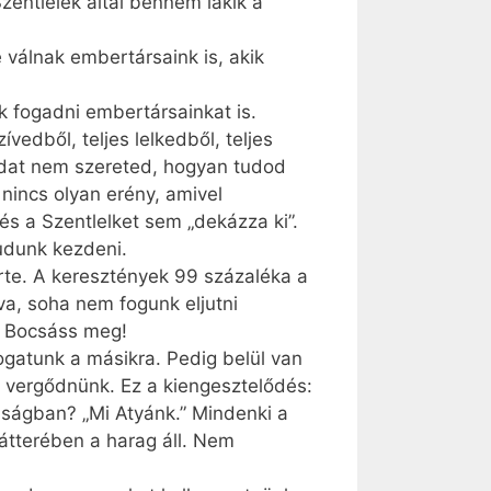
zentlélek által bennem lakik a
válnak embertársaink is, akik
 fogadni embertársainkat is.
vedből, teljes lelkedből, teljes
gadat nem szereted, hogyan tudod
nincs olyan erény, amivel
 és a Szentlelket sem „dekázza ki”.
tudunk kezdeni.
érte. A keresztények 99 százaléka a
va, soha nem fogunk eljutni
: Bocsáss meg!
ogatunk a másikra. Pedig belül van
s vergődnünk. Ez a kiengesztelődés:
dságban? „Mi Atyánk.” Mindenki a
tterében a harag áll. Nem