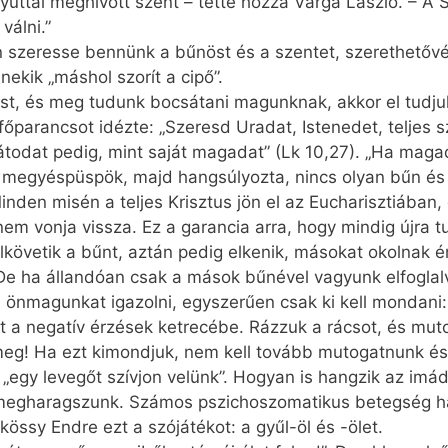
úttal meghívott szent – tette hozzá Varga László. – A S
válni.”
szeresse bennünk a bűnöst és a szentet, szerethetővé 
ekik „máshol szorít a cipő”.
st, és meg tudunk bocsátani magunknak, akkor el tudjuk
parancsot idézte: „Szeresd Uradat, Istenedet, teljes szí
rátodat pedig, mint saját magadat” (Lk 10,27). „Ha ma
 a megyéspüspök, majd hangsúlyozta, nincs olyan bűn és 
inden misén a teljes Krisztus jön el az Eucharisztiában,
em vonja vissza. Ez a garancia arra, hogy mindig újra 
lkövetik a bűnt, aztán pedig elkenik, másokat okolnak 
. De ha állandóan csak a mások bűnével vagyunk elfoglal
, önmagunkat igazolni, egyszerűen csak ki kell mondani
 a negatív érzések ketrecébe. Rázzuk a rácsot, és mut
 meg! Ha ezt kimondjuk, nem kell tovább mutogatnunk é
„egy levegőt szívjon velünk”. Hogyan is hangzik az imá
 megharagszunk. Számos pszichoszomatikus betegség há
ökössy Endre ezt a szójátékot: a gyűl-öl és -ölet.