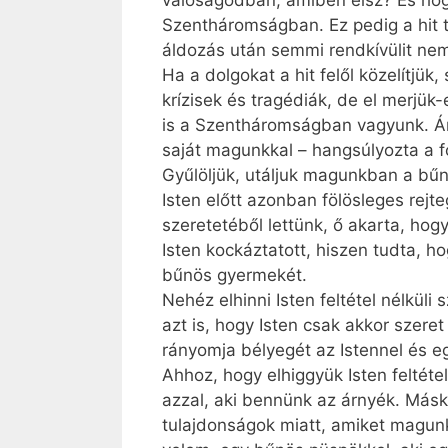
valóságodban, amiben élsz? És ho
Szentháromságban. Ez pedig a hit ti
áldozás után semmi rendkívülit nem 
Ha a dolgokat a hit felől közelítjü
krízisek és tragédiák, de el merjü
is a Szentháromságban vagyunk. Ám
saját magunkkal – hangsúlyozta a f
Gyűlöljük, utáljuk magunkban a bűnö
Isten előtt azonban fölösleges rejt
szeretetéből lettünk, ő akarta, ho
Isten kockáztatott, hiszen tudta, ho
bűnös gyermekét.
Nehéz elhinni Isten feltétel nélküli
azt is, hogy Isten csak akkor szeret
rányomja bélyegét az Istennel és 
Ahhoz, hogy elhiggyük Isten feltét
azzal, aki bennünk az árnyék. Máskü
tulajdonságok miatt, amiket magunk