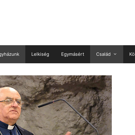
gyházunk
Lelkiség
Egymásért
Család
Kö