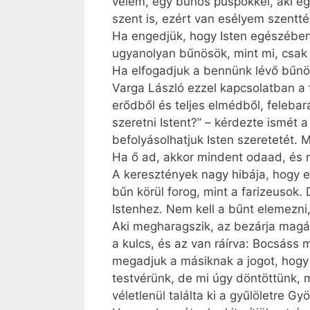
velem, egy bűnös püspökkel, aki egy
szent is, ezért van esélyem szentté 
Ha engedjük, hogy Isten egészében 
ugyanolyan bűnösök, mint mi, csak n
Ha elfogadjuk a bennünk lévő bűnö
Varga László ezzel kapcsolatban a fő
erődből és teljes elmédből, feleba
szeretni Istent?” – kérdezte ismét
befolyásolhatjuk Isten szeretetét. M
Ha ő ad, akkor mindent odaad, és n
A keresztények nagy hibája, hogy e
bűn körül forog, mint a farizeusok
Istenhez. Nem kell a bűnt elemezni
Aki megharagszik, az bezárja magát
a kulcs, és az van ráírva: Bocsáss
megadjuk a másiknak a jogot, hogy 
testvérünk, de mi úgy döntöttünk,
véletlenül találta ki a gyűlöletre Gy