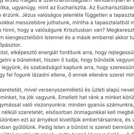
gy érzed magad a Szentháromságban? Mindannyian el v
tka, ugyanúgy, mint az Eucharisztia. Az Eucharisztiában 
érzünk. Jézus valóságos jelenléte független a tapasztalat
k, sokkal messzebbre juthatunk, mintha a tapasztalatból
k-e hinni, hogy a valóságunk Krisztusban van? Megkeresz
 kiengesztelődni Istennel és a másik emberrel akkor t
őpásztor.
st, elképesztő energiát fordítunk arra, hogy rejtegessük
egetni a bűneinket, hiszen ő tudja, hogy bűnösök vagyun
gy legyünk, és szabadságot kaptunk arra, hogy szeressün
gy fel fogunk lázadni ellene, ő ennek ellenére szeret min
 szeretetét, mivel versenyszemléletű és üzleti alapú nevel
 minket, ha jók vagyunk. Emellett hat ránk a minket körül
egymással való viszonyunkra: minden gyanús számunkra,
el nélküli szeretetét, elsősorban önmagunkkal kell meg
lönben ezt az árnyékot kivetítjük embertársainkra, és 
ban gyűlölünk. Pedig Isten a bűnöst is szereti bennünk.