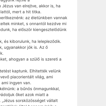
agyunk rejtve a
Jézus van elrejtve, akkor is, ha
tól, mert a hit titka.
 merítkeznénk: az életünkben vannak
teltek minket, s onnantól kezdve mi
udunk, ha először kiengesztelődünk
, és kiborulunk, ha lelepleződik.
k, ugyanakkor jók is. Az ő
k.
ket, ahogyan a szülő is szereti a
tetést kaptunk. Elhitették velünk
vevő piacorientált világ, ami
 ami ingyen van.
békélnünk: a bűnös önmagunkkal,
vádoljuk őket azok miatt a
 „Jézus sorsközösséget vállalt