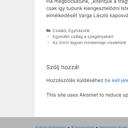
Ha megbocsátunk, „kiterítjük a trá
csak így tudunk kiengesztelődni Is
elmélkedését Varga László kaposv
Kategória
Család
,
Egyházunk
Egymillió csillag a szegényekért
Az öröm legyen mindennapi viseletünk
Szólj hozzá!
Hozzászólás küldéséhez
be kell je
This site uses Akismet to reduce 
Adatvédelem
•
Kapcsolat
•
Impresszum