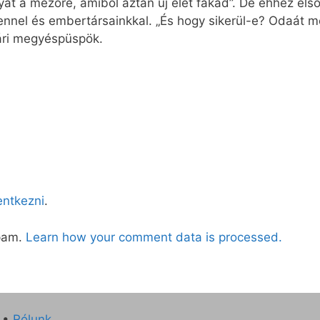
gyát a mezőre, amiből aztán új élet fakad”. De ehhez el
tennel és embertársainkkal. „És hogy sikerül-e? Odaát m
ári megyéspüspök.
lentkezni
.
spam.
Learn how your comment data is processed.
•
Rólunk