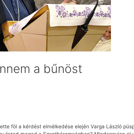
bennem a bűnöst
tte föl a kérdést elmélkedése elején Varga László püs