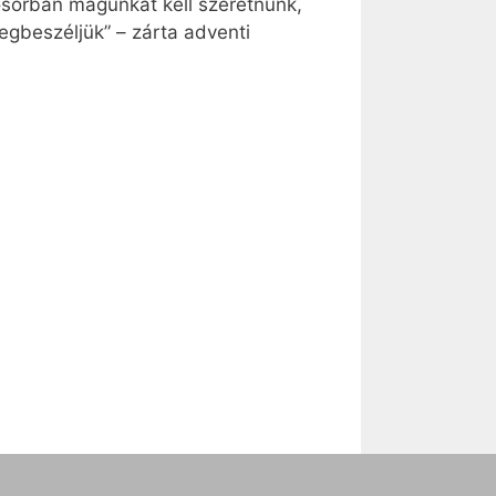
sősorban magunkat kell szeretnünk,
egbeszéljük” – zárta adventi