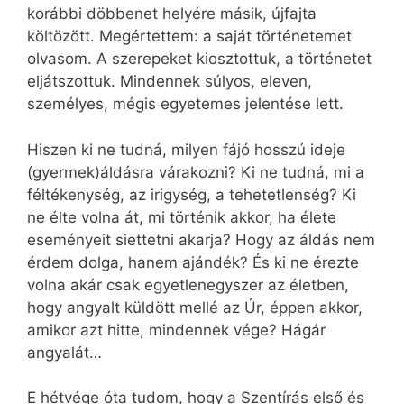
korábbi döbbenet helyére másik, újfajta
költözött. Megértettem: a saját történetemet
olvasom. A szerepeket kiosztottuk, a történetet
eljátszottuk. Mindennek súlyos, eleven,
személyes, mégis egyetemes jelentése lett.
Hiszen ki ne tudná, milyen fájó hosszú ideje
(gyermek)áldásra várakozni? Ki ne tudná, mi a
féltékenység, az irigység, a tehetetlenség? Ki
ne élte volna át, mi történik akkor, ha élete
eseményeit siettetni akarja? Hogy az áldás nem
érdem dolga, hanem ajándék? És ki ne érezte
volna akár csak egyetlenegyszer az életben,
hogy angyalt küldött mellé az Úr, éppen akkor,
amikor azt hitte, mindennek vége? Hágár
angyalát…
E hétvége óta tudom, hogy a Szentírás első és