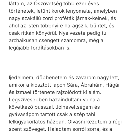
láttam, az Ószövetség több ezer éves
történetek, letűnt korok lenyomata, amelyben
nagy szakállú zord próféták járnak-kelnek, és
ahol az Isten többnyire haragszik, büntet, és
csak ritkán könyörül. Nyelvezete pedig túl
archaikusan csengett számomra, még a
legújabb fordításokban is.
Ijedelmem, döbbenetem és zavarom nagy lett,
amikor a kiosztott lapon Sára, Ábrahám, Hágár
és Izmael története rajzolódott ki elém.
Legszívesebben hazaindultam volna a
következő busszal. Jólneveltségem és
gyávaságom tartott csak a szép tahi
lelkigyakorlatos házban. Olvasni kezdtem a régi
szent szöveget. Haladtam sorról sorra, és a