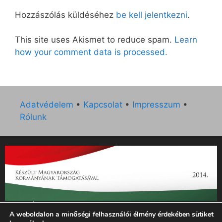
Hozzászólás küldéséhez
be kell jelentkezni
.
This site uses Akismet to reduce spam.
Learn
how your comment data is processed.
Adatvédelem
•
Kapcsolat
•
Impresszum
•
Rólunk
„Az Új Ember katolikus hetilap 2014. évi működésének
A weboldalon a minőségi felhasználói élmény érdekében sütiket
támogatását az EGYH-KCP-14-P-0121 sz. támogatási