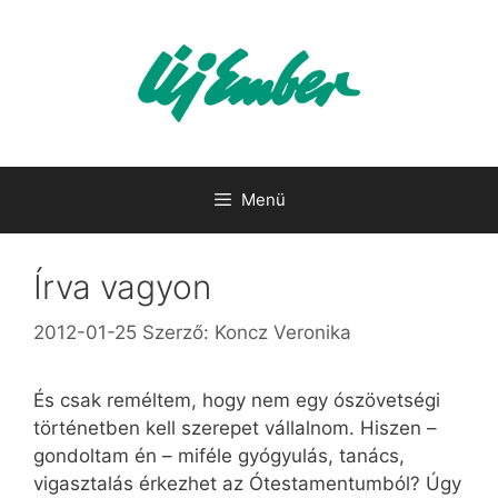
Kilépés
a
tartalomba
Menü
Írva vagyon
2012-01-25
Szerző:
Koncz Veronika
És csak reméltem, hogy nem egy ószövetségi
történetben kell szerepet vállalnom. Hiszen –
gondoltam én – miféle gyógyulás, tanács,
vigasztalás érkezhet az Ótestamentumból? Úgy