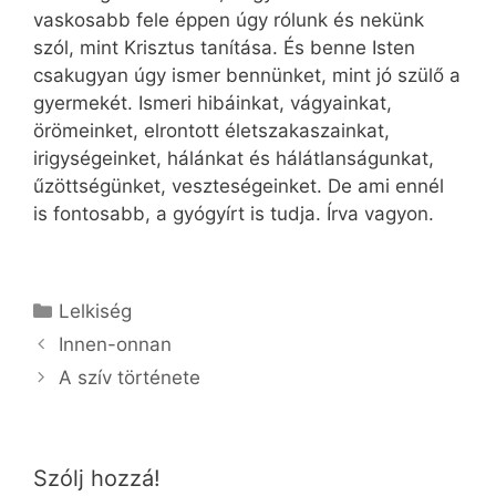
vaskosabb fele éppen úgy rólunk és nekünk
szól, mint Krisztus tanítása. És benne Isten
csakugyan úgy ismer bennünket, mint jó szülő a
gyermekét. Ismeri hibáinkat, vágyainkat,
örömeinket, elrontott életszakaszainkat,
irigységeinket, hálánkat és hálátlanságunkat,
űzöttségünket, veszteségeinket. De ami ennél
is fontosabb, a gyógyírt is tudja. Írva vagyon.
Kategória
Lelkiség
Innen-onnan
A szív története
Szólj hozzá!