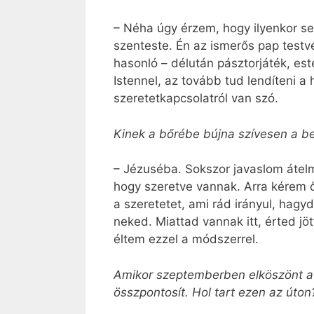
– Néha úgy érzem, hogy ilyenkor s
szenteste. Én az ismerős pap testv
hasonló – délután pásztorjáték, est
Istennel, az tovább tud lendíteni a
szeretetkapcsolatról van szó.
Kinek a bőrébe bújna szívesen a be
– Jézuséba. Sokszor javaslom átelm
hogy szeretve vannak. Arra kérem 
a szeretetet, ami rád irányul, hagy
neked. Miattad vannak itt, érted jö
éltem ezzel a módszerrel.
Amikor szeptemberben elköszönt a 7
összpontosít. Hol tart ezen az úton