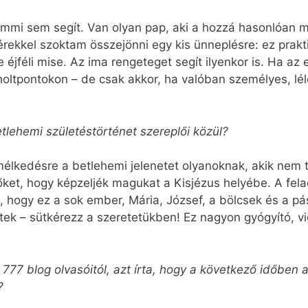
emmi sem segít. Van olyan pap, aki a hozzá hasonlóan
érekkel szoktam összejönni egy kis ünneplésre: ez prakt
e éjféli mise. Az ima rengeteget segít ilyenkor is. Ha 
 holtpontokon – de csak akkor, ha valóban személyes, léle
tlehemi születéstörténet szereplői közül?
élkedésre a betlehemi jelenetet olyanoknak, akik nem 
őket, hogy képzeljék magukat a Kisjézus helyébe. A fel
d, hogy ez a sok ember, Mária, József, a bölcsek és a pá
ttek – sütkérezz a szeretetükben! Ez nagyon gyógyító, vi
77 blog olvasóitól, azt írta, hogy a következő időben 
?