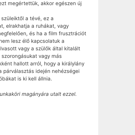
 ezt megértettük, akkor egészen új
szüleiktől a tévé, ez a
t, elrakhatja a ruhákat, vagy
gfelelően, és ha a film frusztrációt
 nem lesz élő kapcsolatuk a
vasott vagy a szülők által kitalált
 a szorongásukat vagy más
ként hallott arról, hogy a királylány
a párválasztás idején nehézségei
kat is ki kell állnia.
unkaköri magányára utalt ezzel.