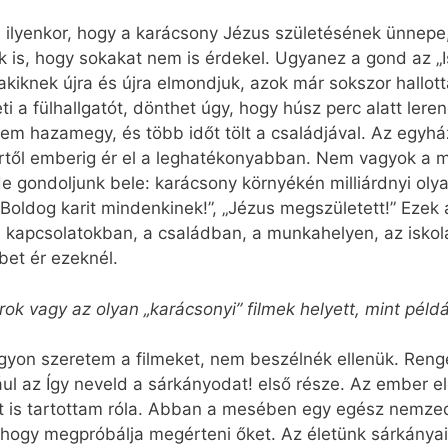
lni ilyenkor, hogy a karácsony Jézus születésének ünnepe
k is, hogy sokakat nem is érdekel. Ugyanez a gond az „I
akiknek újra és újra elmondjuk, azok már sokszor hallot
ti a fülhallgatót, dönthet úgy, hogy húsz perc alatt ler
nem hazamegy, és több időt tölt a családjával. Az egy
ertől emberig ér el a leghatékonyabban. Nem vagyok a m
 gondoljunk bele: karácsony környékén milliárdnyi olya
„Boldog karit mindenkinek!”, „Jézus megszületett!” Ezek
 kapcsolatokban, a családban, a munkahelyen, az iskol
bet ér ezeknél.
ok vagy az olyan „karácsonyi” filmek helyett, mint péld
agyon szeretem a filmeket, nem beszélnék ellenük. Renge
ul az Így neveld a sárkányodat! első része. Az ember 
ot is tartottam róla. Abban a mesében egy egész nemzed
 hogy megpróbálja megérteni őket. Az életünk sárkányai,