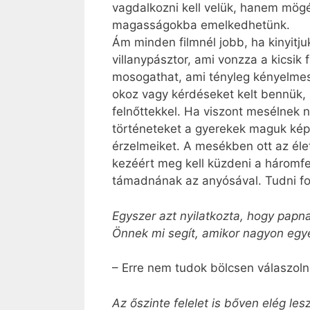
vagdalkozni kell velük, hanem mögéj
magasságokba emelkedhetünk.
Ám minden filmnél jobb, ha kinyitju
villanypásztor, ami vonzza a kicsik
mosogathat, ami tényleg kényelmes. 
okoz vagy kérdéseket kelt bennük, 
felnőttekkel. Ha viszont mesélnek ne
történeteket a gyerekek maguk kép
érzelmeiket. A mesékben ott az élet 
kezéért meg kell küzdeni a háromfe
támadnának az anyósával. Tudni fogj
Egyszer azt nyilatkozta, hogy papn
Önnek mi segít, amikor nagyon egy
– Erre nem tudok bölcsen válaszolni
Az őszinte felelet is bőven elég lesz