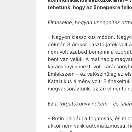
kommunikációs eszközök által – v
tehetünk, hogy az ünnepekre felké
Elmesélné, hogyan ünnepeltek ott
– Nagyon klasszikus módon. Nagycs
délután 3 órakor pásztorjáték volt
nem volt szabad bemenni a szobába
bent van velük. A mai napig megvan
karácsonyi lemezt, volt karácsonyf
Emlékszem – ez valószínűleg az els
Katartikus élmény volt! Elénekeltü
megvacsoráztunk, aztán elmentünk a
Ez a forgatókönyv nekem – és talán
– Rutin például a fogmosás, és min
akkor nem válik automatizmussá, ha 