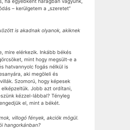
 is, ha egyébként haragban vagyunk,
dás – kerülgetem a „szeretet”
között is akadnak olyanok, akiknek
e, mire elérkezik. Inkább békés
görcsöket, mint hogy megsült-e a
s hatvannyolc fogás nélkül is
sanyára, aki megöleli és
villák. Szomorú, hogy képesek
elképzeltük. Jobb azt ordítani,
eszünk kézzel-lábbal? Tényleg
ngedjük el, mint a békét.
mok, villogó fények, akciók mögül.
tói hangorkánban?