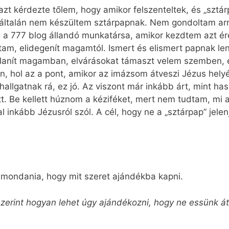
azt kérdezte tőlem, hogy amikor felszenteltek, és „sztá
gyáltalán nem készültem sztárpapnak. Nem gondoltam ar
m a 777 blog állandó munkatársa, amikor kezdtem azt ér
ajtam, elidegenít magamtól. Ismert és elismert papnak le
lanít magamban, elvárásokat támaszt velem szemben, és
n, hol az a pont, amikor az imázsom átveszi Jézus hely
 hallgatnak rá, ez jó. Az viszont már inkább árt, mint h
t. Be kellett húznom a kéziféket, mert nem tudtam, mi
kal inkább Jézusról szól. A cél, hogy ne a „sztárpap” je
lmondania, hogy mit szeret ajándékba kapni.
zerint hogyan lehet úgy ajándékozni, hogy ne essünk át