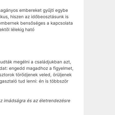
 magányos embereket gyűjti egybe
ikus, hiszen az időbeosztásunk is
az embernek bensőséges a kapcsolata
ktől lélekig ható
tudták megélni a családjukban azt,
adat: engedd magadhoz a figyelmet,
sztorok törődjenek veled, örüljenek
gasztaló tud lenni: én is többször
az imádságra és az életrendezésre