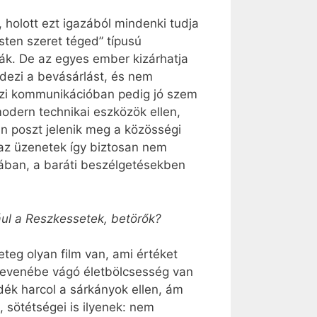
, holott ezt igazából mindenki tudja
sten szeret téged” típusú
ták. De az egyes ember kizárhatja
endezi a bevásárlást, és nem
házi kommunikációban pedig jó szem
odern technikai eszközök ellen,
n poszt jelenik meg a közösségi
 az üzenetek így biztosan nem
ában, a baráti beszélgetésekben
ául a Reszkessetek, betörők?
teg olyan film van, ami értéket
elevenébe vágó életbölcsesség van
ék harcol a sárkányok ellen, ám
 sötétségei is ilyenek: nem