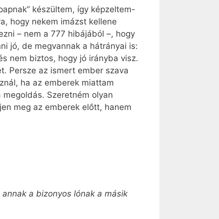
rpapnak” készültem, így képzeltem-
ra, hogy nekem imázst kellene
ezni – nem a 777 hibájából –, hogy
nni jó, de megvannak a hátrányai is:
 nem biztos, hogy jó irányba visz.
ét. Persze az ismert ember szava
asznál, ha az emberek miattam
 a megoldás. Szeretném olyan
lenjen meg az emberek előtt, hanem
 annak a bizonyos lónak a másik