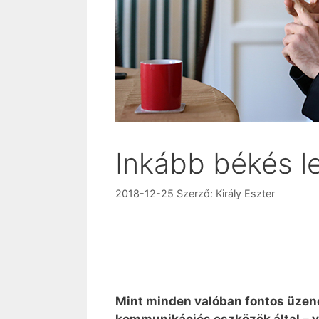
Inkább békés l
2018-12-25
Szerző:
Király Eszter
Mint minden valóban fontos üzene