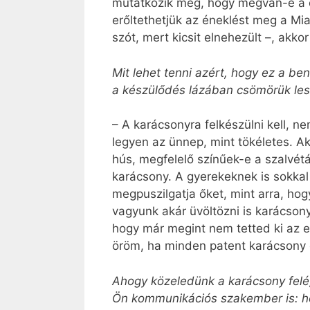
mutatkozik meg, hogy megvan-e a cs
erőltethetjük az éneklést meg a M
szót, mert kicsit elnehezült –, akko
Mit lehet tenni azért, hogy ez a b
a készülődés lázában csömörük les
– A karácsonyra felkészülni kell, n
legyen az ünnep, mint tökéletes. A
hús, megfelelő színűek-e a szalvét
karácsony. A gyerekeknek is sokka
megpuszilgatja őket, mint arra, h
vagyunk akár üvöltözni is karácson
hogy már megint nem tetted ki az e
öröm, ha minden patent karácsony e
Ahogy közeledünk a karácsony felé, 
Ön kommunikációs szakember is: h