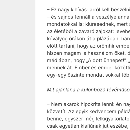
– Ez nagy kihívás: arról kell beszé
– és sajnos fennáll a veszélye anna
mondatokkal is: kiüresednek, mert 
az életéből a zavaró zajokat: levehe
kóvályog órákon át a plázában, ha
előtt tartani, hogy az örömhír emb
hiszen magam is használom őket, de
médiában, hogy „Áldott ünnepet!”, 
mennek át. Ember és ember közötti
egy-egy őszinte mondat sokkal töb
Mit ajánlana a különböző tévéműsor
– Nem akarok hipokrita lenni: én n
közvetít. Az egyik kedvencem példá
benne, egyszer még lelkigyakorlat
csak egyetlen kisfiúnak jut eszébe,