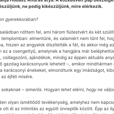
allja Hodász András atya. A közkedvelt pap beszélget
szüljünk, ne pedig kikészüljünk, mire elérkezik.
hon gyerekkorában?
aládban nőttem fel, ami három fiútestvért és két szül
 a templomban: elmentünk, és valamiért nem tűnt fel, ho
, hiszen az angyalok díszítették a fát, és akkor még a
 az a csengettyű, amelynek a hangjára már beléphettün
a, csillagszóró, ajándékok, mindig az éppen aktuális an
ő gazdag karácsonyunk lehetett –, amikor mindhárman m
k a karácsonyi énekeket, elmondtunk egy imádságot, kib
z éjféli misére.
 sokaknak – ismerős. Hogyan lehet elérni, hogy ne váljo
den olyan ismétlődő tevékenység, amelyhez nem kapcsol
ott él az intimitás az együtt ünneplők között. Épp az i