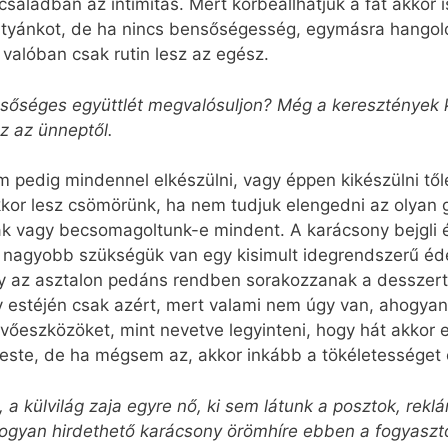
aládban az intimitás. Mert körbeállhatjuk a fát akkor
iatyánkot, de ha nincs bensőségesség, egymásra hangoló
r valóban csak rutin lesz az egész.
ensőséges együttlét megvalósuljon? Még a keresztények 
z az ünneptől.
em pedig mindennel elkészülni, vagy éppen kikészülni től
kkor lesz csömörünk, ha nem tudjuk elengedni az olyan 
ák vagy becsomagoltunk-e mindent. A karácsony bejgli é
l nagyobb szükségük van egy kisimult idegrendszerű éde
ogy az asztalon pedáns rendben sorakozzanak a desszert
y estéjén csak azért, mert valami nem úgy van, ahogyan 
vőeszközöket, mint nevetve legyinteni, hogy hát akkor 
ste, de ha mégsem az, akkor inkább a tökéletességet e
a külvilág zaja egyre nő, ki sem látunk a posztok, reklá
ogyan hirdethető karácsony örömhíre ebben a fogyasz