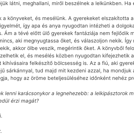
ük látni, meghallani, miről beszélnek a lelkünkben. Ha
k a könyveket, és mesélünk. A gyerekeket elszakította a 
 figyelmét, így apa és anya nyugodtan intézheti a dolgoka
Ám a tévé előtt ülő gyerekek fantáziája nem fejlődik me
nincs, aki megnyugtassa őket, és válaszoljon nekik. Így
kik, akkor ölbe veszik, megérintik őket. A könyvből felol
zelhetik el, és mesélés közben nyugodtan kifejezhetik
kihívásaira felkészítő bölcsesség is. Az a fiú, aki gyerek
jű sárkánnyal, tud majd mit kezdeni azzal, ha mondjuk 
a, hogy az öröme beteljesüléséhez időnként nehéz próbá
ak lenni karácsonykor a legnehezebb: a lelkipásztorok m
edül érzi magát?
.
.