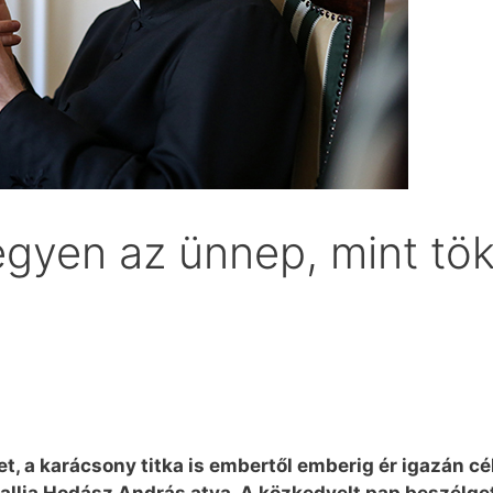
egyen az ünnep, mint tök
t, a karácsony titka is embertől emberig ér igazán 