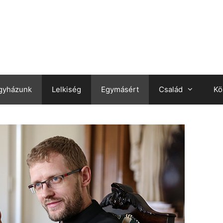
gyházunk
Lelkiség
Egymásért
Család
Kö