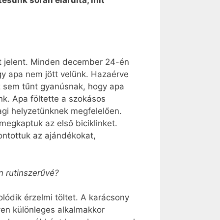
ésünk során elárulta, mit
őt jelent. Minden december 24-én
gy apa nem jött velünk. Hazaérve
z sem tűnt gyanúsnak, hogy apa
k. Apa föltette a szokásos
yagi helyzetünknek megfelelően.
egkaptuk az első biciklinket.
ontottuk az ajándékokat,
n rutinszerűvé?
ódik érzelmi töltet. A karácsony
lyen különleges alkalmakkor