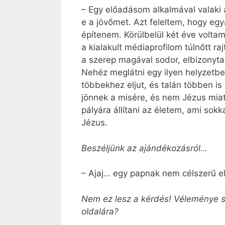
– Egy előadásom alkalmával valaki 
e a jövőmet. Azt feleltem, hogy e
építenem. Körülbelül két éve volta
a kialakult médiaprofilom túlnőtt r
a szerep magával sodor, elbizonyta
Nehéz meglátni egy ilyen helyzetbe
többekhez eljut, és talán többen is
jönnek a misére, és nem Jézus miat
pályára állítani az életem, ami sok
Jézus.
Beszéljünk az ajándékozásról…
– Ajaj… egy papnak nem célszerű e
Nem ez lesz a kérdés! Véleménye s
oldalára?