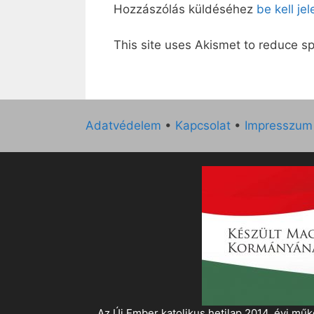
Hozzászólás küldéséhez
be kell je
This site uses Akismet to reduce 
Adatvédelem
•
Kapcsolat
•
Impresszum
„Az Új Ember katolikus hetilap 2014. évi 