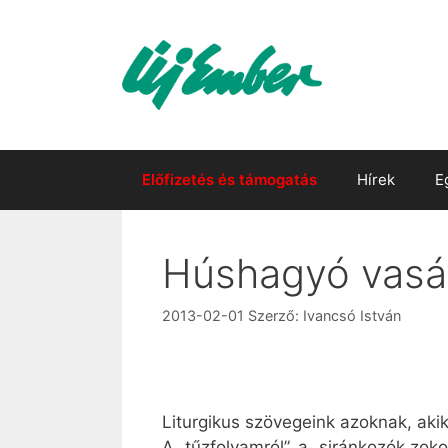
Kilépés
a
tartalomba
Előfizetés és támogatás
Hírek
E
Húshagyó vasá
2013-02-01
Szerző:
Ivancsó István
Liturgikus szövegeink azoknak, aki
A „tűzfolyamról”, a „siránkozók zoko