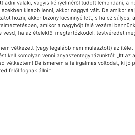
 adni valaki, vagyis kényelméről tudott lemondani, a ne
 ezekben kisebb lenni, akkor naggyá vált. De amikor s
ot hozni, akkor bizony kicsinnyé lett, s ha ez súlyos, ak
lmeztetésben, amikor a nagyböjt felé vezérel bennünket
 vesd, ha az ételektől megtartózkodol, testvéredet meg 
y nem vétkezett (vagy legalább nem mulasztott) az ítéle
ést kell komolyan venni anyaszentegyházunktól: „Itt az a
ed vétkeztem! De ismerem a te irgalmas voltodat, ki jó p
d felől fognak állni.”