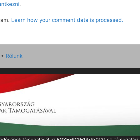
lentkezni
.
spam.
Learn how your comment data is processed.
•
Rólunk
működésének támogatását az EGYH-KCP-14-P-0121 sz. támogatás