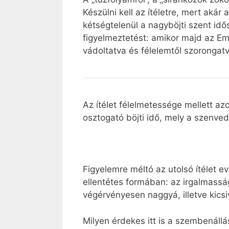
Készülni kell az ítéletre, mert aká
kétségtelenül a nagyböjti szent idő
figyelmeztetést: amikor majd az Embe
vádoltatva és félelemtől szorongatv
Az ítélet félelmetessége mellett az
osztogató böjti idő, mely a szenved
Figyelemre méltó az utolsó ítélet 
ellentétes formában: az irgalmasság
végérvényesen naggyá, illetve kicsi
Milyen érdekes itt is a szembenállá