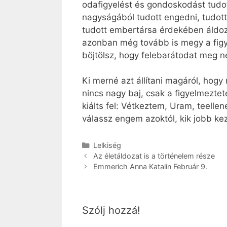
odafigyelést és gondoskodást tudott
nagyságából tudott engedni, tudott
tudott embertársa érdekében áldozat
azonban még tovább is megy a figye
böjtölsz, hogy felebarátodat meg ne
Ki merné azt állítani magáról, hog
nincs nagy baj, csak a figyelmeztet
kiálts fel: Vétkeztem, Uram, teellen
válassz engem azoktól, kik jobb keze
Kategória
Lelkiség
Az életáldozat is a történelem része
Emmerich Anna Katalin Február 9.
Szólj hozzá!