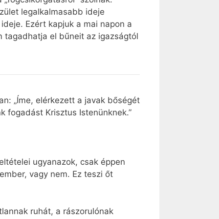
szület legalkalmasabb ideje
 ideje. Ezért kapjuk a mai napon a
m tagadhatja el bűneit az igazságtól
an: „Íme, elérkezett a javak bőségét
nk fogadást Krisztus Istenünknek.”
feltételei ugyanazok, csak éppen
 ember, vagy nem. Ez teszi őt
tlannak ruhát, a rászorulónak