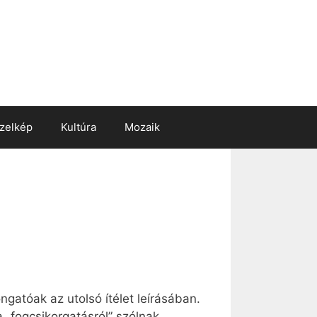
zelkép
Kultúra
Mozaik
gatóak az utolsó ítélet leírásában.
a „fogcsikorgatásról” szólnak.