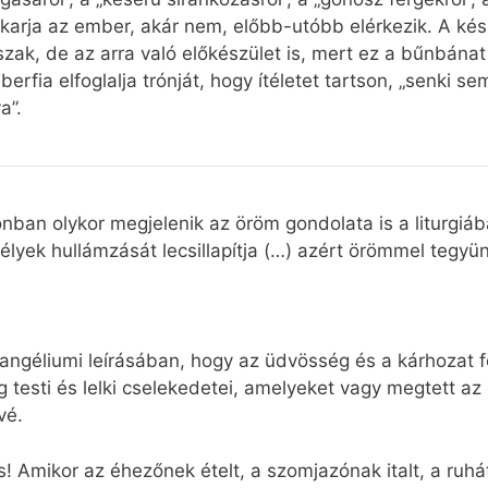
r akarja az ember, akár nem, előbb-utóbb elérkezik. A ké
szak, de az arra való előkészület is, mert ez a bűnbánat
rfia elfoglalja trónját, hogy ítéletet tartson, „senki se
a”.
onban olykor megjelenik az öröm gondolata is a liturgiáb
élyek hullámzását lecsillapítja (…) azért örömmel tegyü
evangéliumi leírásában, hogy az üdvösség és a kárhozat 
 testi és lelki cselekedetei, amelyeket vagy megtett az
vé.
s! Amikor az éhezőnek ételt, a szomjazónak italt, a ruhá