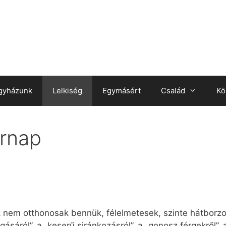
gyházunk
Lelkiség
Egymásért
Család
Kö
rnap
k nem otthonosak bennük, félelmetesek, szinte hátborzon
gásáról”, a „keserű siránkozásról”, a „gonosz férgekről”, 