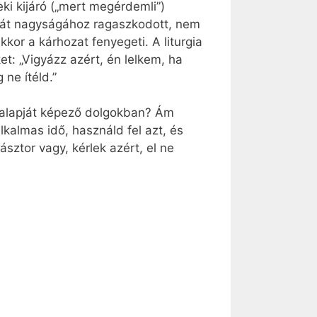
ki kijáró („mert megérdemli”)
aját nagyságához ragaszkodott, nem
kor a kárhozat fenyegeti. A liturgia
: „Vigyázz azért, én lelkem, ha
ne ítéld.”
t alapját képező dolgokban? Ám
lkalmas idő, használd fel azt, és
ásztor vagy, kérlek azért, el ne