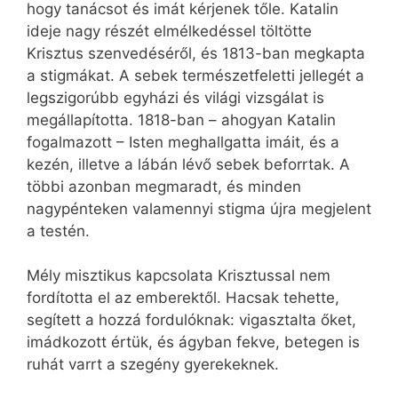
hogy tanácsot és imát kérjenek tőle. Katalin
ideje nagy részét elmélkedéssel töltötte
Krisztus szenvedéséről, és 1813-ban megkapta
a stigmákat. A sebek természetfeletti jellegét a
legszigorúbb egyházi és világi vizsgálat is
megállapította. 1818-ban – ahogyan Katalin
fogalmazott – Isten meghallgatta imáit, és a
kezén, illetve a lábán lévő sebek beforrtak. A
többi azonban megmaradt, és minden
nagypénteken valamennyi stigma újra megjelent
a testén.
Mély misztikus kapcsolata Krisztussal nem
fordította el az emberektől. Hacsak tehette,
segített a hozzá fordulóknak: vigasztalta őket,
imádkozott értük, és ágyban fekve, betegen is
ruhát varrt a szegény gyerekeknek.