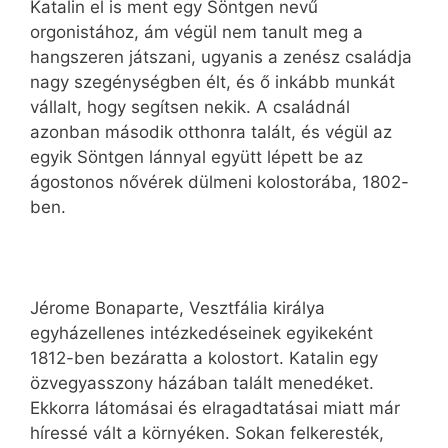
Katalin el is ment egy Söntgen nevű
orgonistához, ám végül nem tanult meg a
hangszeren játszani, ugyanis a zenész családja
nagy szegénységben élt, és ő inkább munkát
vállalt, hogy segítsen nekik. A családnál
azonban második otthonra talált, és végül az
egyik Söntgen lánnyal együtt lépett be az
ágostonos nővérek dülmeni kolostorába, 1802-
ben.
Jérome Bonaparte, Vesztfália királya
egyházellenes intézkedéseinek egyikeként
1812-ben bezáratta a kolostort. Katalin egy
özvegyasszony házában talált menedéket.
Ekkorra látomásai és elragadtatásai miatt már
híressé vált a környéken. Sokan felkeresték,