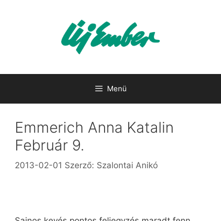
Kilépés
a
tartalomba
Menü
Emmerich Anna Katalin
Február 9.
2013-02-01
Szerző:
Szalontai Anikó
Sajnos kevés pontos feljegyzés maradt fenn