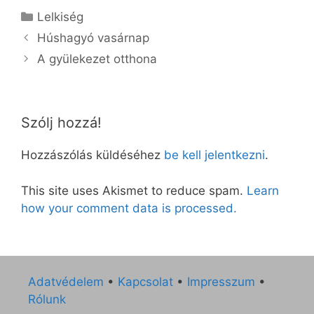
Kategória
Lelkiség
Húshagyó vasárnap
A gyülekezet otthona
Szólj hozzá!
Hozzászólás küldéséhez
be kell jelentkezni
.
This site uses Akismet to reduce spam.
Learn
how your comment data is processed.
Adatvédelem
•
Kapcsolat
•
Impresszum
•
Rólunk