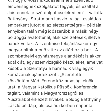
ki, hogy orvosi működésemmel a szenvedő
emberiségnek szolgálatot tegyek, és ezáltal a
Jóistennek tetsző dolgot cselekedjem” – vallotta
Batthyány- Strattmann László. Világi, családos
emberként jutott el az életszentségre – példája
ennyiben talán még időszerűbb a másik négy
boldoggá avatotténál, akik szerzetesek, illetve
papok voltak. A szentmise felajánlásakor egy
magyar hitoktatónő vitte az oltárhoz a bort. A
szombathelyi egyházmegye ajándékát is akkor
adták át, egy szemvizsgáló készüléket, amelyet
később a Szentatya a harmadik világ egyik
kórházának ajándékozott. „Szeretettel
köszöntöm Mádl Ferenc köztársasági elnök
urat, a Magyar Katolikus Püspöki Konferencia
tagjait, valamint a Magyarországról és
Ausztriából érkezett híveket. Boldog Batthyány
László példája, aki családi körben naponta