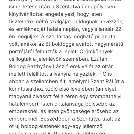
ismertetése után a Szentatya ünnepélyesen
kinyilvánította: engedélyezi, hogy Isten
tiszteletre méltó szolgáját boldognak nevezzék,
és emléknapját halála napján, vagyis január 22-
én megüljék. A szertartás megható pillanata
volt, amikor az öt boldoggá avatott nagyméretű
portréjáról felhúzták a leplet. Örömkönnyek
csillogtak a jelenlévők szemében. Ezután
Boldog Batthyány László ereklyéjét az oltár
mellett felállított állványra helyezték. – Ő is
abban a szellemben élt, amelyről Szent Pál írt a
korintusiakhoz szóló első levelében (amelyet
magyarul olvasott fel a téren egy szombathelyi
fiatalember): Isten oktalansága bölcsebb az
embereknél, és Isten gyöngesége erősebb az
embereknél. Beszédében a Szentatya utalt az
öt új boldog életének egy-egy jellemző
vonására, majd Batthyány Lászlóhoz érve