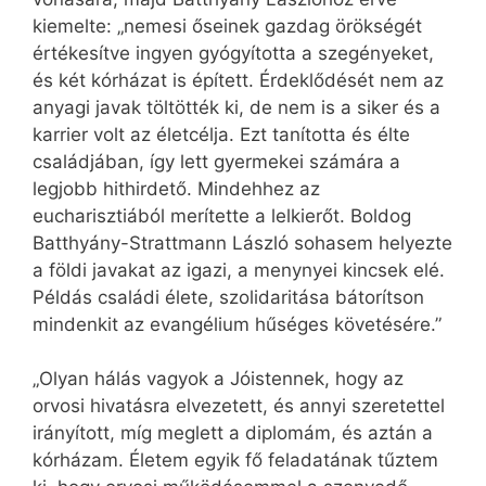
kiemelte: „nemesi őseinek gazdag örökségét
értékesítve ingyen gyógyította a szegényeket,
és két kórházat is épített. Érdeklődését nem az
anyagi javak töltötték ki, de nem is a siker és a
karrier volt az életcélja. Ezt tanította és élte
családjában, így lett gyermekei számára a
legjobb hithirdető. Mindehhez az
eucharisztiából merítette a lelkierőt. Boldog
Batthyány-Strattmann László sohasem helyezte
a földi javakat az igazi, a menynyei kincsek elé.
Példás családi élete, szolidaritása bátorítson
mindenkit az evangélium hűséges követésére.”
„Olyan hálás vagyok a Jóistennek, hogy az
orvosi hivatásra elvezetett, és annyi szeretettel
irányított, míg meglett a diplomám, és aztán a
kórházam. Életem egyik fő feladatának tűztem