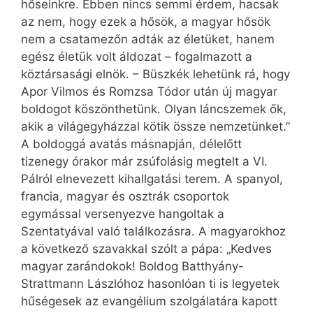
hőseinkre. Ebben nincs semmi érdem, hacsak
az nem, hogy ezek a hősök, a magyar hősök
nem a csatamezőn adták az életüket, hanem
egész életük volt áldozat – fogalmazott a
köztársasági elnök. – Büszkék lehetünk rá, hogy
Apor Vilmos és Romzsa Tódor után új magyar
boldogot köszönthetünk. Olyan láncszemek ők,
akik a világegyházzal kötik össze nemzetünket.”
A boldoggá avatás másnapján, délelőtt
tizenegy órakor már zsúfolásig megtelt a VI.
Pálról elnevezett kihallgatási terem. A spanyol,
francia, magyar és osztrák csoportok
egymással versenyezve hangoltak a
Szentatyával való találkozásra. A magyarokhoz
a következő szavakkal szólt a pápa: „Kedves
magyar zarándokok! Boldog Batthyány-
Strattmann Lászlóhoz hasonlóan ti is legyetek
hűségesek az evangélium szolgálatára kapott