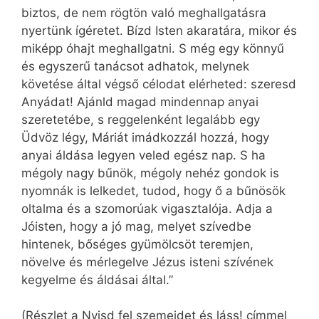
biztos, de nem rögtön való meghallgatásra
nyertünk ígéretet. Bízd Isten akaratára, mikor és
miképp óhajt meghallgatni. S még egy könnyű
és egyszerű tanácsot adhatok, melynek
követése által végső célodat elérheted: szeresd
Anyádat! Ajánld magad mindennap anyai
szeretetébe, s reggelenként legalább egy
Üdvöz légy, Máriát imádkozzál hozzá, hogy
anyai áldása legyen veled egész nap. S ha
mégoly nagy bűnök, mégoly nehéz gondok is
nyomnák is lelkedet, tudod, hogy ő a bűnösök
oltalma és a szomorúak vigasztalója. Adja a
Jóisten, hogy a jó mag, melyet szívedbe
hintenek, bőséges gyümölcsöt teremjen,
növelve és mérlegelve Jézus isteni szívének
kegyelme és áldásai által.”
(Részlet a Nyisd fel szemeidet és láss! címmel