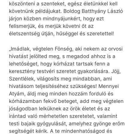
köszönteni a szenteket, egész életünkkel kell
követnünk példájukat. Boldog Batthyány László
járjon közben mindnyájunkért, hogy ezt
felismerjük, és merjük követni őt az
életszentség útján, hűséggel és szeretettel!
„Imádlak, végtelen Fönség, aki nekem az orvosi
hivatást jelölted meg, s megadod ahhoz is a
lehetőséget, hogy kórházat tartsak fenn a
keresztény testvéri szeretet gyakorlására. Jöjj,
Szentlélek, világosíts meg mindabban, ami
hivatásom teljesítéséhez szükséges! Mennyei
Atyám, áldj meg minden hozzám forduló és
kórházamban fekvő beteget, add meg végtelen
jóságodban lelküknek az örök életet és az
irántad való mérhetetlen szeretetet, valamint
testi bajaik gyógyulását, amelyhez gyönge erőm
segítségét kérik. A te mindenhatóságod és