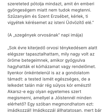
szereteted pótolja mindazt, amit én emberi
gyöngeségem miatt nem tudok megtenni.
Szűzanyám és Szent Erzsébet, kérlek, ti
vigyétek kérésemet az isteni Üdvözítő elé.”
(A „szegények orvosának” napi imája)
„Sok évre kiterjedő orvosi ténykedésem alatt
elégszer tapasztalhattam, mily nagy volt az
öröme betegeimnek, amikor gyógyulva
hagyhatták el kórházamat vagy rendelőmet.
Ilyenkor önkéntelenül is az a gondolatom
támadt: a tested ismét egészséges, de a
lelkedet talán már rég súlyos kór emészti!
Akarsz-e egy olyan egyetemes szert
megismerni, amellyel a Jóistennél minden
elérhető? Egy szóban megmondhatom ezt:
imádkozzál! Imádkozzál állhatatosan, mert bár