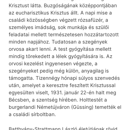
Krisztust látta. Buzgóságának középpontjában
az eucharisztikus Krisztus állt. A napi mise a
családi közösségben végzett rózsafüzér, a
személyes imádság, sok munkája és szülői
feladatai mellett természetesen hozzátartozott
minden napjához. Tudatosan a szegények
orvosa akart lenni. A test gyógyítása mellett
mindig törekedett a lélek gyógyítására is. Az
orvosi kezelést ingyenesen végezte, a
szegényeket pedig még külön, anyagilag is
támogatta. Tizennégy hónapi súlyos szenvedés
után, amelyet a keresztre feszített Krisztussal
egyesülten viselt, 1931. január 22-én halt meg
Bécsben, a szentség hírében. Holttestét a
burgerlandi Németújváron (Güssing) temették el
a családi sírboltban.
Batthyány-Strattmann László életútjának rövid