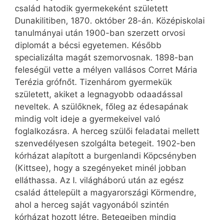
család hatodik gyermekeként született
Dunakilitiben, 1870. október 28-án. Középiskolai
tanulmányai után 1900-ban szerzett orvosi
diplomát a bécsi egyetemen. Később
specializálta magát szemorvosnak. 1898-ban
feleségül vette a mélyen vallásos Corret Mária
Terézia grófnőt. Tizenhárom gyermekük
született, akiket a legnagyobb odaadással
neveltek. A szülőknek, főleg az édesapának
mindig volt ideje a gyermekeivel való
foglalkozásra. A herceg szülői feladatai mellett
szenvedélyesen szolgálta betegeit. 1902-ben
kórházat alapított a burgenlandi Köpcsényben
(Kittsee), hogy a szegényeket minél jobban
elláthassa. Az I. világháború után az egész
család áttelepült a magyarországi Körmendre,
ahol a herceg saját vagyonából szintén
kórházat hozott létre. Betegeiben mindig