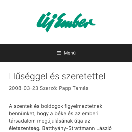
Kilépés
a
tartalomba
Menü
Hűséggel és szeretettel
2008-03-23
Szerző:
Papp Tamás
A szentek és boldogok figyelmeztetnek
bennünket, hogy a béke és az emberi
társadalom megújulásának útja az
életszentség. Batthyány-Strattmann László