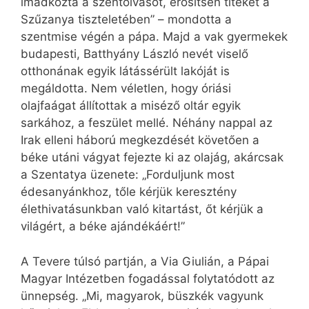
imádkozta a szentolvasót, erősítsen titeket a
Szűzanya tiszteletében” – mondotta a
szentmise végén a pápa. Majd a vak gyermekek
budapesti, Batthyány László nevét viselő
otthonának egyik látássérült lakóját is
megáldotta. Nem véletlen, hogy óriási
olajfaágat állítottak a miséző oltár egyik
sarkához, a feszület mellé. Néhány nappal az
Irak elleni háború megkezdését követően a
béke utáni vágyat fejezte ki az olajág, akárcsak
a Szentatya üzenete: „Forduljunk most
édesanyánkhoz, tőle kérjük keresztény
élethivatásunkban való kitartást, őt kérjük a
világért, a béke ajándékáért!”
A Tevere túlsó partján, a Via Giulián, a Pápai
Magyar Intézetben fogadással folytatódott az
ünnepség. „Mi, magyarok, büszkék vagyunk