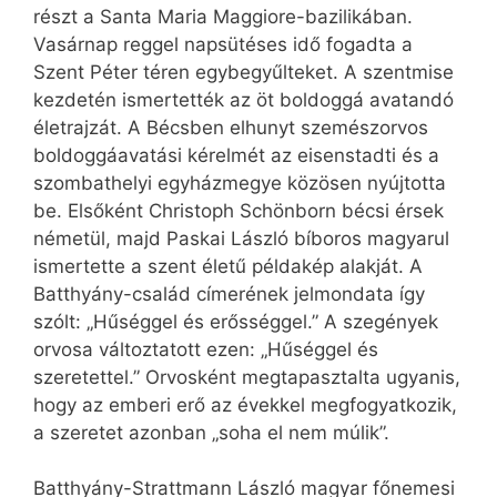
részt a Santa Maria Maggiore-bazilikában.
Vasárnap reggel napsütéses idő fogadta a
Szent Péter téren egybegyűlteket. A szentmise
kezdetén ismertették az öt boldoggá avatandó
életrajzát. A Bécsben elhunyt szemészorvos
boldoggáavatási kérelmét az eisenstadti és a
szombathelyi egyházmegye közösen nyújtotta
be. Elsőként Christoph Schönborn bécsi érsek
németül, majd Paskai László bíboros magyarul
ismertette a szent életű példakép alakját. A
Batthyány-család címerének jelmondata így
szólt: „Hűséggel és erősséggel.” A szegények
orvosa változtatott ezen: „Hűséggel és
szeretettel.” Orvosként megtapasztalta ugyanis,
hogy az emberi erő az évekkel megfogyatkozik,
a szeretet azonban „soha el nem múlik”.
Batthyány-Strattmann László magyar főnemesi