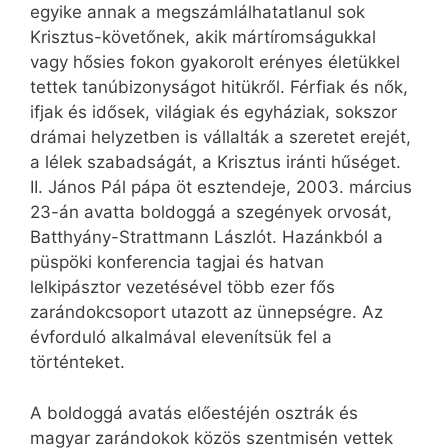
egyike annak a megszámlálhatatlanul sok
Krisztus-követőnek, akik mártíromságukkal
vagy hősies fokon gyakorolt erényes életükkel
tettek tanúbizonyságot hitükről. Férfiak és nők,
ifjak és idősek, világiak és egyháziak, sokszor
drámai helyzetben is vállalták a szeretet erejét,
a lélek szabadságát, a Krisztus iránti hűséget.
II. János Pál pápa öt esztendeje, 2003. március
23-án avatta boldoggá a szegények orvosát,
Batthyány-Strattmann Lászlót. Hazánkból a
püspöki konferencia tagjai és hatvan
lelkipásztor vezetésével több ezer fős
zarándokcsoport utazott az ünnepségre. Az
évforduló alkalmával elevenítsük fel a
történteket.
A boldoggá avatás előestéjén osztrák és
magyar zarándokok közös szentmisén vettek