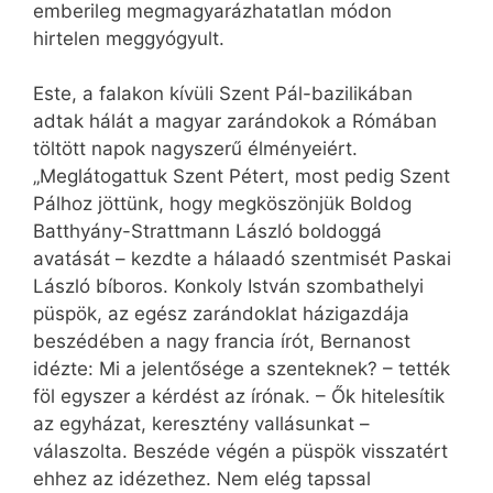
emberileg megmagyarázhatatlan módon
hirtelen meggyógyult.
Este, a falakon kívüli Szent Pál-bazilikában
adtak hálát a magyar zarándokok a Rómában
töltött napok nagyszerű élményeiért.
„Meglátogattuk Szent Pétert, most pedig Szent
Pálhoz jöttünk, hogy megköszönjük Boldog
Batthyány-Strattmann László boldoggá
avatását – kezdte a hálaadó szentmisét Paskai
László bíboros. Konkoly István szombathelyi
püspök, az egész zarándoklat házigazdája
beszédében a nagy francia írót, Bernanost
idézte: Mi a jelentősége a szenteknek? – tették
föl egyszer a kérdést az írónak. – Ők hitelesítik
az egyházat, keresztény vallásunkat –
válaszolta. Beszéde végén a püspök visszatért
ehhez az idézethez. Nem elég tapssal