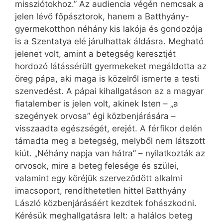
missziótokhoz.” Az audiencia végén nemcsak a
jelen lévő főpásztorok, hanem a Batthyány-
gyermekotthon néhány kis lakója és gondozója
is a Szentatya elé járulhattak áldásra. Megható
jelenet volt, amint a betegség keresztjét
hordozó látássérült gyermekeket megáldotta az
öreg pápa, aki maga is közelről ismerte a testi
szenvedést. A pápai kihallgatáson az a magyar
fiatalember is jelen volt, akinek Isten – „a
szegények orvosa” égi közbenjárására –
visszaadta egészségét, erejét. A férfikor delén
támadta meg a betegség, melyből nem látszott
kiút. „Néhány napja van hátra” – nyilatkozták az
orvosok, mire a beteg felesége és szülei,
valamint egy köréjük szerveződött alkalmi
imacsoport, rendíthetetlen hittel Batthyány
László közbenjárásáért kezdtek fohászkodni.
Kérésük meghallgatásra lelt: a halálos beteg