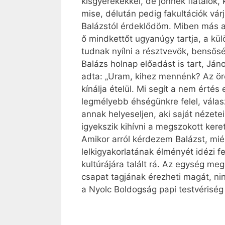
kisgyerekekkel, de jönnek fiatalok,
mise, délután pedig fakultációk vár
Balázstól érdeklődöm. Miben más a 
ő mindkettőt ugyanúgy tartja, a kül
tudnak nyílni a résztvevők, bensős
Balázs holnap előadást is tart, Jáno
adta: „Uram, kihez mennénk? Az örök 
kínálja ételül. Mi segít a nem értés 
legmélyebb éhségünkre felel, válas
annak helyeseljen, aki saját nézet
igyekszik kihívni a megszokott keret
Amikor arról kérdezem Balázst, mié
lelkigyakorlatának élményét idézi f
kultúrájára talált rá. Az egység me
csapat tagjának érezheti magát, nin
a Nyolc Boldogság papi testvériség 