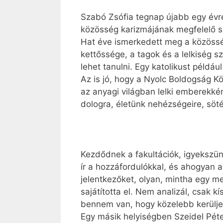
Szabó Zsófia tegnap újabb egy évre 
közösség karizmájának megfelelő szo
Hat éve ismerkedett meg a közösség
kettőssége, a tagok és a lelkiség sz
lehet tanulni. Egy katolikust példá
Az is jó, hogy a Nyolc Boldogság Kö
az anyagi világban lelki emberekké
dologra, életünk nehézségeire, söté
Kezdődnek a fakultációk, igyekszün
ír a hozzáfordulókkal, és ahogyan a
jelentkezőket, olyan, mintha egy 
sajátította el. Nem analizál, csak k
bennem van, hogy közelebb kerüljek
Egy másik helyiségben Szeidel Péte