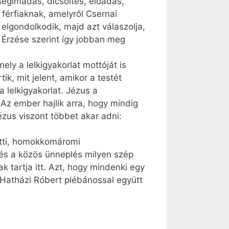
ségimádás, dicsőítés, előadás,
 férfiaknak, amelyről Csernai
elgondolkodik, majd azt válaszolja,
. Érzése szerint így jobban meg
ely a lelkigyakorlat mottóját is
ik, mit jelent, amikor a testét
a lelkigyakorlat. Jézus a
Az ember hajlik arra, hogy mindig
zus viszont többet akar adni:
lőtti, homokkomáromi
, és a közös ünneplés milyen szép
k tartja itt. Azt, hogy mindenki egy
k Hatházi Róbert plébánossal együtt