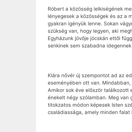
Róbert a közösség lelkiségének meg
lényegesek a közösségek és az a m
gyakran igényük lenne. Sokan vágyn
szükség van, hogy legyen, aki megh
Egyházunk jövője jócskán ettől függ
senkinek sem szabadna idegennek 
Klára nővér új szempontot ad az edd
eseményében ott van. Mindabban, am
Amikor sok éve először találkozott
énekelt négy szólamban. Meg van győ
titokzatos módon képesek Isten sz
családiassága, amely minden falat 