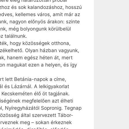
ére elég határozottan próbál
szhoz és sok kalandozáshoz, hosszú
dves, kellemes város, amit már az
unk, nagyon előnyös árakon: szinte
tunk, még bolyongunk körülbelül
z találnunk.
ték, hogy közösségek otthona,
érzékelhető. Olyan házban vagyunk,
nak, hanem egész héten át, mert
thon magukat ezen a helyen, és így
rt lett Betánia-napok a címe,
 és Lázárnál. A lelkigyakorlat
ég Kecskeméten élő öt tagjának.
iségének megfelelően azt élheti
ól, Nyíregyházától Sopronig. Tegnap
özösség által szervezett Tábor-
zerveznek meg – sokan érkeznek