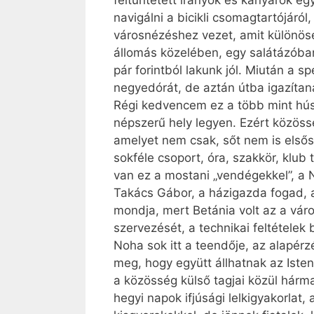
feltüntetett irányok és kanyarok e
navigálni a bicikli csomagtartójá
városnézéshez vezet, amit különös
állomás közelében, egy salátázóban
pár forintból lakunk jól. Miután a 
negyedórát, de aztán útba igazítan
Régi kedvencem ez a több mint hús
népszerű hely legyen. Ezért közöss
amelyet nem csak, sőt nem is elsős
sokféle csoport, óra, szakkör, klub
van ez a mostani „vendégekkel”, a 
Takács Gábor, a házigazda fogad, ak
mondja, mert Betánia volt az a váro
szervezését, a technikai feltételek
Noha sok itt a teendője, az alapér
meg, hogy együtt állhatnak az Iste
a közösség külső tagjai közül hárm
hegyi napok ifjúsági lelkigyakorla