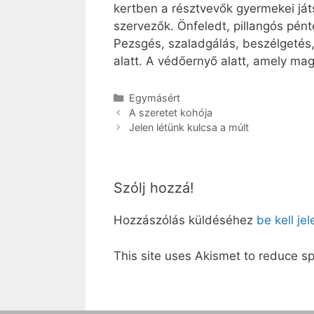
kertben a résztvevők gyermekei ját
szervezők. Önfeledt, pillangós pént
Pezsgés, szaladgálás, beszélgetés,
alatt. A védőernyő alatt, amely ma
Kategória
Egymásért
A szeretet kohója
Jelen létünk kulcsa a múlt
Szólj hozzá!
Hozzászólás küldéséhez
be kell je
This site uses Akismet to reduce 