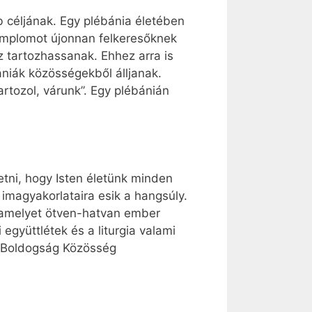
b céljának. Egy plébánia életében
emplomot újonnan felkeresőknek
 tartozhassanak. Ehhez arra is
ániák közösségekből álljanak.
rtozol, várunk”. Egy plébánián
etni, hogy Isten életünk minden
imagyakorlataira esik a hangsúly.
, amelyet ötven-hatvan ember
gyüttlétek és a liturgia valami
c Boldogság Közösség