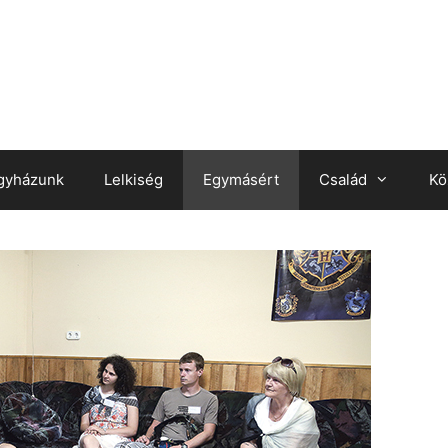
gyházunk
Lelkiség
Egymásért
Család
Kö