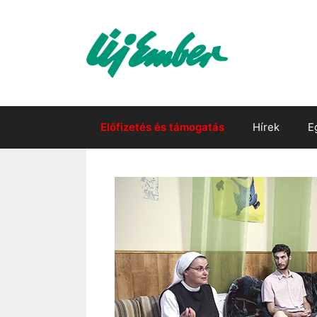
Kilépés
a
tartalomba
Előfizetés és támogatás
Hírek
E