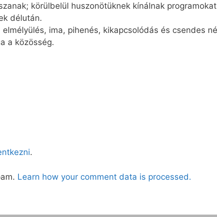
szanak; körülbelül huszonötüknek kínálnak programokat,
ek délután.
 elmélyülés, ima, pihenés, kikapcsolódás és csendes né
ga a közösség.
lentkezni
.
spam.
Learn how your comment data is processed.