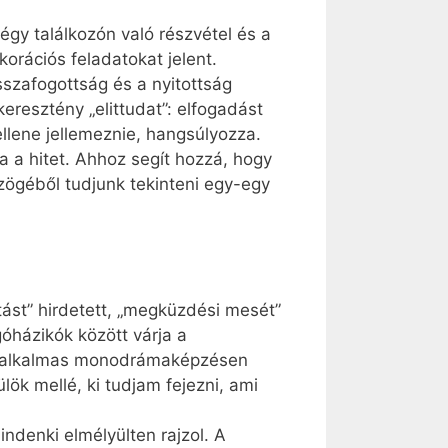
égy találkozón való részvétel és a
orációs feladatokat jelent.
sszafogottság és a nyitottság
keresztény „elittudat”: elfogadást
ellene jellemeznie, hangsúlyozza.
a a hitet. Ahhoz segít hozzá, hogy
zögéből tudjunk tekinteni egy-egy
tást” hirdetett, „megküzdési mesét”
góházikók között várja a
 tízalkalmas monodrámaképzésen
ülök mellé, ki tudjam fejezni, ami
ndenki elmélyülten rajzol. A