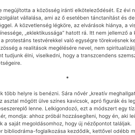
megújította a közösség iránti elköteleződését. Ez évi n
lgálat vállalása, ami az ő esetében tánctanítást és dek
gel. A közvetlenség légköre, az elvárások hiánya, a vi
ínessége, „eklektikussága” hatott rá. Itt nem jellemző a 
ul a protestáns testvérekkel való egységre törekvésnek k
zösség a realitások megélésére nevel, nem spiritualizálj
nt tudjunk élni, viselkedni, hogy a transzcendens szems
tségeire.
*
k több helyre is benézni. Sára nővér „kreatív meghallga
z asztal mögött ülve színes kavicsok, apró figurák és le
meseszereplő lenne. Lelkigondozó, ezt a módszert egy
ísér, mondja: ahhoz próbál hozzásegíteni, hogy én, aki le
 a saját megoldásomhoz, hogy új nézőpontot találjak.
r bibliodráma-foglalkozása kezdődik, kettővel odébb mi