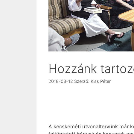
Hozzánk tartoz
2018-08-12
Szerző:
Kiss Péter
A kecskeméti útvonaltervünk már ké