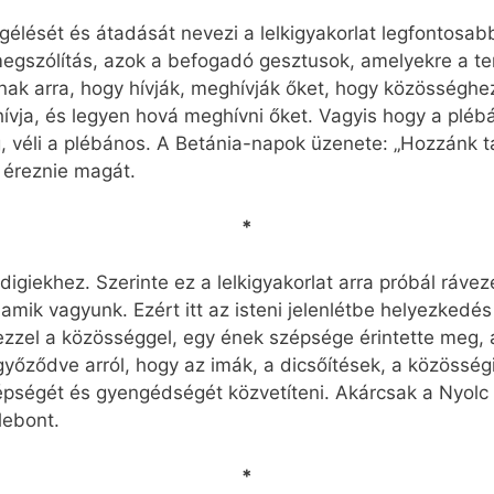
élését és átadását nevezi a lelkigyakorlat legfontosab
egszólítás, azok a befogadó gesztusok, amelyekre a t
ak arra, hogy hívják, meghívják őket, hogy közösséghez
ívja, és legyen hová meghívni őket. Vagyis hogy a pléb
, véli a plébános. A Betánia-napok üzenete: „Hozzánk ta
éreznie magát.
*
igiekhez. Szerinte ez a lelkigyakorlat arra próbál rávez
ik vagyunk. Ezért itt az isteni jelenlétbe helyezkedés 
 ezzel a közösséggel, egy ének szépsége érintette meg
ződve arról, hogy az imák, a dicsőítések, a közösségi e
épségét és gyengédségét közvetíteni. Akárcsak a Nyol
lebont.
*