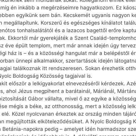
gyikünknek sem mondanak sokat. Kolléganőm ennek ellen
ról, míg én inkább a megérzéseimre hagyatkozom. Ez káo
ebben egyikünk sem bán. Kecskemét ugyanis nagyon ke
 megállapítunk. Korszerű és egészséges kínálatot talál
spenótos tonhalsalátától és a lazacos bagettől erőre kap
ak. Ekkortól már gyerekjáték a Szent Család-templomho
z éve épült templom, mert már annak idején úgy tervez
égi ház is – és a közösségi hangulat már a belépéstől 
orban ünnepi alkalmakkor, szertartások idején látogat
 tagjai találkoznak itt rendszeresen. Sokan érezhetik ot
Nyolc Boldogság Közösség tagjaival is.
it először a lelkigyakorlat elnevezéséről kérdezek. Azé
s, ahol Jézus megpihent a barátainál, Máriánál, Mártánál
 biztosítását Gábor vállalta, mivel ő az egyike a közöss
zése mégis a béke, az otthonosság, mert a közösség lelk
n elé. Közel nyolcvanan érkeztek az ország minden tájár
an megújították elköteleződésüket. A Nyolc Boldogság K
t, a Betánia-napokra pedig – amelyet idén harmadszor s