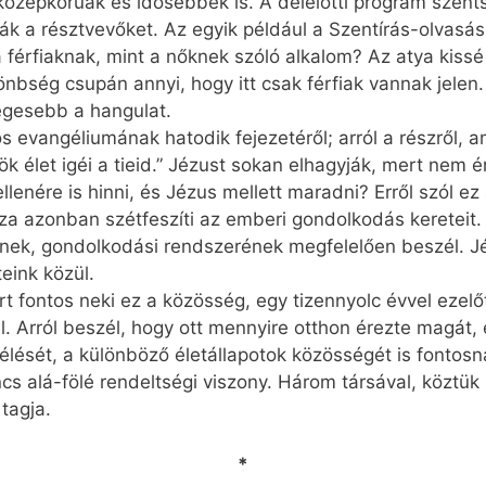
 középkorúak és idősebbek is. A délelőtti program szent
ják a résztvevőket. Az egyik például a Szentírás-olvasás
férfiaknak, mint a nőknek szóló alkalom? Az atya kissé 
önbség csupán annyi, hogy itt csak férfiak vannak jelen
égesebb a hangulat.
s evangéliumának hatodik fejezetéről; arról a részről, am
élet igéi a tieid.” Jézust sokan elhagyják, mert nem ért
ellenére is hinni, és Jézus mellett maradni? Erről szól ez 
za azonban szétfeszíti az emberi gondolkodás kereteit. 
einek, gondolkodási rendszerének megfelelően beszél. Jé
eink közül.
rt fontos neki ez a közösség, egy tizennyolc évvel eze
el. Arról beszél, hogy ott mennyire otthon érezte magát
gélését, a különböző életállapotok közösségét is fontosna
cs alá-fölé rendeltségi viszony. Három társával, köztü
tagja.
*