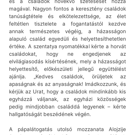
és a családok növekvő szétesését hozza
magával. Nagyon fontos a keresztény családok
tanúságtétele és elkötelezettsége, az élet
feltétlen tisztelete a fogantatástól kezdve
annak természetes végéig, a házasságon
alapuló család egyedüli és helyettesíthetetlen
értéke. A szentatya nyomatékkal kérte a horvát
családokat, hogy ne engedjenek az
elvilágiasodás kísértésének, mely a házasságot
helyettesítő, előkészületi jellegű együttélést
ajánlja. „Kedves családok, örüljetek az
apaságnak és az anyaságnak! Imádkozzunk, és
kérjük az Urat, hogy a családok mindinkább kis
egyházzá váljanak, az egyházi közösségek
pedig mindjobban családdá legyenek – kérte
hallgatóságát beszédének végén.
A pápalátogatás utolsó mozzanata Alojzije