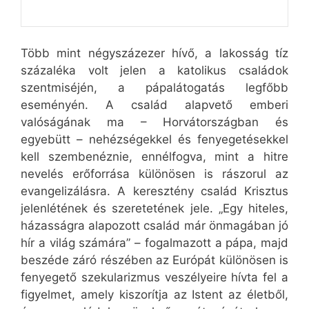
Több mint négyszázezer hívő, a lakosság tíz
százaléka volt jelen a katolikus családok
szentmiséjén, a pápalátogatás legfőbb
eseményén. A család alapvető emberi
valóságának ma – Horvátországban és
egyebütt – nehézségekkel és fenyegetésekkel
kell szembenéznie, ennélfogva, mint a hitre
nevelés erőforrása különösen is rászorul az
evangelizálásra. A keresztény család Krisztus
jelenlétének és szeretetének jele. „Egy hiteles,
házasságra alapozott család már önmagában jó
hír a világ számára” – fogalmazott a pápa, majd
beszéde záró részében az Európát különösen is
fenyegető szekularizmus veszélyeire hívta fel a
figyelmet, amely kiszorítja az Istent az életből,