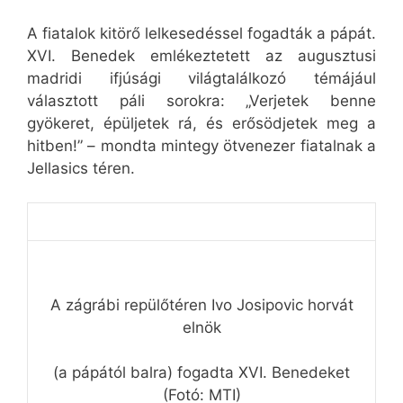
A fiatalok kitörő lelkesedéssel fogadták a pápát.
XVI. Benedek emlékeztetett az augusztusi
madridi ifjúsági világtalálkozó témájául
választott páli sorokra: „Verjetek benne
gyökeret, épüljetek rá, és erősödjetek meg a
hitben!” – mondta mintegy ötvenezer fiatalnak a
Jellasics téren.
A zágrábi repülőtéren Ivo Josipovic horvát
elnök
(a pápától balra) fogadta XVI. Benedeket
(Fotó: MTI)