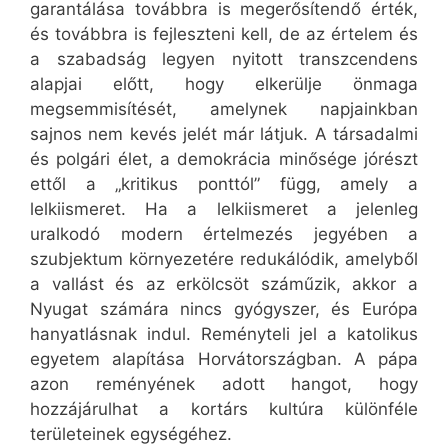
garantálása továbbra is megerősítendő érték,
és továbbra is fejleszteni kell, de az értelem és
a szabadság legyen nyitott transzcendens
alapjai előtt, hogy elkerülje önmaga
megsemmisítését, amelynek napjainkban
sajnos nem kevés jelét már látjuk. A társadalmi
és polgári élet, a demokrácia minősége jórészt
ettől a „kritikus ponttól” függ, amely a
lelkiismeret. Ha a lelkiismeret a jelenleg
uralkodó modern értelmezés jegyében a
szubjektum környezetére redukálódik, amelyből
a vallást és az erkölcsöt száműzik, akkor a
Nyugat számára nincs gyógyszer, és Európa
hanyatlásnak indul. Reményteli jel a katolikus
egyetem alapítása Horvátországban. A pápa
azon reményének adott hangot, hogy
hozzájárulhat a kortárs kultúra különféle
területeinek egységéhez.