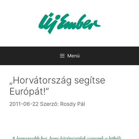
Kilépés
a
tartalomba
Menü
„Horvátország segítse
Európát!”
2011-06-22
Szerző:
Rosdy Pál
„A legnagyobb baj, hogy középszerűek vagyunk a hitbéli