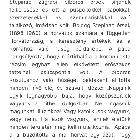
Stepinac zágrábi bíboros érsek sírjának
felkeresése és ott a püspökökkel, papokkal,
szerzetesekkel és szeminaristákkal való
találkozó, imádság volt. Boldog Stepinac érsek
(1898-1960) a horvátok számára a független
Horvátország, a keresztény értékek és a
Rómához való hűség példaképe. A pápa
hangsúlyozta, hogy mártírhalála a kommunista
rezsim egyház ellen elkövetett erőszakos
tetteinek csúcspontja volt. A bíboros
Krisztushoz való hűségét példaként állította
minden hívő elé, és szavait idézte: „Napjaink
egyik legnagyobb baja, hogy középszerűek
vagyunk a hitbéli dolgokban. Ne ringassuk
magunkat illúziókba! Vagy katolikusok vagyunk,
vagy nem. Ha azok vagyunk, ennek életünk
minden területén meg kell mutatkoznia.” Apápa
arra buzdította a mai horvát egyházat, hogy