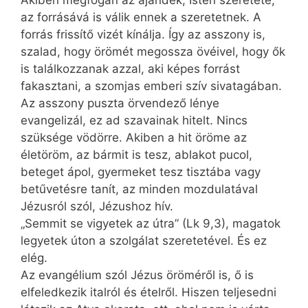
Akiben megfogan az ajándék, Isten szeretete,
az forrásává is válik ennek a szeretetnek. A
forrás frissítő vizét kínálja. Így az asszony is,
szalad, hogy örömét megossza övéivel, hogy ők
is találkozzanak azzal, aki képes forrást
fakasztani, a szomjas emberi szív sivatagában.
Az asszony puszta örvendező lénye
evangelizál, ez ad szavainak hitelt. Nincs
szüksége vödörre. Akiben a hit öröme az
életöröm, az bármit is tesz, ablakot pucol,
beteget ápol, gyermeket tesz tisztába vagy
betűvetésre tanít, az minden mozdulatával
Jézusról szól, Jézushoz hív.
„Semmit se vigyetek az útra” (Lk 9,3), magatok
legyetek úton a szolgálat szeretetével. És ez
elég.
Az evangélium szól Jézus öröméről is, ő is
elfeledkezik italról és ételről. Hiszen teljesedni