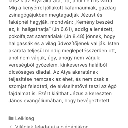
látszik az Atya akarata, ott, ahol nem is várta.
Míg a kenyérrel jóllakott kafarnaumiak, gazdag
zsinagógájukban megtagadják Jézust és
faképnél hagyják, mondván: „Kemény beszéd
ez, ki hallgathatja” (Jn 6,61), addig a lenézett,
pokolfajzat szamariaiak (Jn 8,48) jönnek, hogy
hallgassák és a világ üdvözítőjének vallják. Isten
akarata teljesül mindig meglepetésszerűen ott,
ahol nem várjuk, úgy, ahogy nem várjuk:
vereségből győzelem, kínkeserves halálból
dicsőséges diadal. Az Atya akaratának
teljesítése nemcsak az éhet, és nem csak a
szomjat feledteti, de elviselhetővé teszi az égő
fájdalmat is. Ezért kiálthat Jézus a kereszten
János evangéliumában, hogy bevégeztetett.
Kategória
Lelkiség
Világiak feladatai a plébániákon