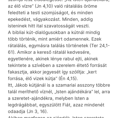
az élő vízre” (Jn 4,10) való rátalálás öröme
feledteti a testi szomjúságot, és minden
epekedést, vágyakozást. Minden, addig
isteninek hitt ital szavatosságát veszti.
A bibliai kút-dialógusokban a kútnál mindig
több történik, mint amiért odamennek. Ezek
rátalálás, egymásra találás történetek (Ter 24,1-
61). Amikor a kereső rátalál kedvesére,
egyetlenére, akinek lénye rabul ejti, akinek
tekintete a szívében a szerelem éltető forrását
fakasztja, akkor jegyesét így szólítja: „kert
forrása, élő vizek kútja” (Én 4,15).
Itt, Jákob kútjánál is a szamariai asszony többre
talál meríthető víznél, „Isten ajándékára” lel, arra
a szeretet-ajándékra, melyben Isten a
legdrágábbat, egyszülött Fiát, azaz mindenét
odaadja (Jn 3, 16).