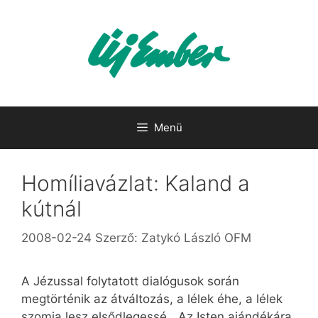
Kilépés
a
tartalomba
Menü
Homíliavázlat: Kaland a
kútnál
2008-02-24
Szerző:
Zatykó László OFM
A Jézussal folytatott dialógusok során
megtörténik az átváltozás, a lélek éhe, a lélek
szomja lesz elsődlegessé. „Az Isten ajándékára,