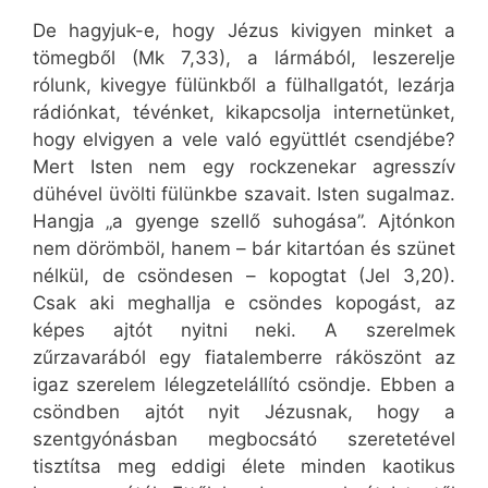
De hagyjuk-e, hogy Jézus kivigyen minket a
tömegből (Mk 7,33), a lármából, leszerelje
rólunk, kivegye fülünkből a fülhallgatót, lezárja
rádiónkat, tévénket, kikapcsolja internetünket,
hogy elvigyen a vele való együttlét csendjébe?
Mert Isten nem egy rockzenekar agresszív
dühével üvölti fülünkbe szavait. Isten sugalmaz.
Hangja „a gyenge szellő suhogása”. Ajtónkon
nem dörömböl, hanem – bár kitartóan és szünet
nélkül, de csöndesen – kopogtat (Jel 3,20).
Csak aki meghallja e csöndes kopogást, az
képes ajtót nyitni neki. A szerelmek
zűrzavarából egy fiatalemberre ráköszönt az
igaz szerelem lélegzetelállító csöndje. Ebben a
csöndben ajtót nyit Jézusnak, hogy a
szentgyónásban megbocsátó szeretetével
tisztítsa meg eddigi élete minden kaotikus