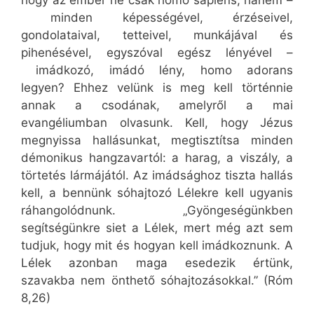
hogy az ember ne csak homo sapiens, hanem –
minden képességével, érzéseivel,
gondolataival, tetteivel, munkájával és
pihenésével, egyszóval egész lényével –
imádkozó, imádó lény, homo adorans
legyen? Ehhez velünk is meg kell történnie
annak a csodának, amelyről a mai
evangéliumban olvasunk. Kell, hogy Jézus
megnyissa hallásunkat, megtisztítsa minden
démonikus hangzavartól: a harag, a viszály, a
törtetés lármájától. Az imádsághoz tiszta hallás
kell, a bennünk sóhajtozó Lélekre kell ugyanis
ráhangolódnunk. „Gyöngeségünkben
segítségünkre siet a Lélek, mert még azt sem
tudjuk, hogy mit és hogyan kell imádkoznunk. A
Lélek azonban maga esedezik értünk,
szavakba nem önthető sóhajtozásokkal.” (Róm
8,26)