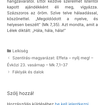
hangzavarától. Ettől kezdve szerelmét Istentől
kapott ajándékként éli meg, vigyázza.
Százszoros az öröm. Szíve telve hálaadással,
köszönettel. „Megoldódott a nyelve, és
helyesen beszélt” (Mk 7,35). Azt mondta, amit a
Lélek diktált: „Hála, hála, hála!”
Kategória
Lelkiség
Szentírás-magyarázat: Effeta – nyílj meg! –
Évközi 23. vasárnap – Mk 7,1–37
Fáklyák és dalok
Szólj hozzá!
Hozzászólás küldéséhez
be kell jelentkezni
.