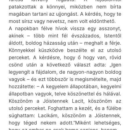
patakzottak a könnyei, miközben nem bírta
magában tartani az ujjongást. A kérdés, hogy te
most sírsz vagy nevetsz, nem volt eldönthető.
A napokban félve hívok vissza egy asszonyt,
akinek – több mint fél évszázados, Istentől
áldott, boldog házasság után – meghalt a férje.
Könnyekkel küszködve beszélte el az utolsó
perceket. A kérdésre, hogy ő hogy van, rövid
csönd után a következő választ adta: „Igen
legyengít a fájdalom, de nagyon-nagyon boldog
vagyok – és ezt többször is megismételte, majd
hozzátette: – A kegyelem állapotában, kegyelmi
állapotban vagyok, telve köszönettel és hálával.
Köszönöm a Jóistennek Lacit, köszönöm az
utolsó perceket. Foghattam a kezét, és a fülébe
súghattam: Lacikám, köszönöm a Jóistennek,
hogy téged nekem adott.”Miként lehetséges,