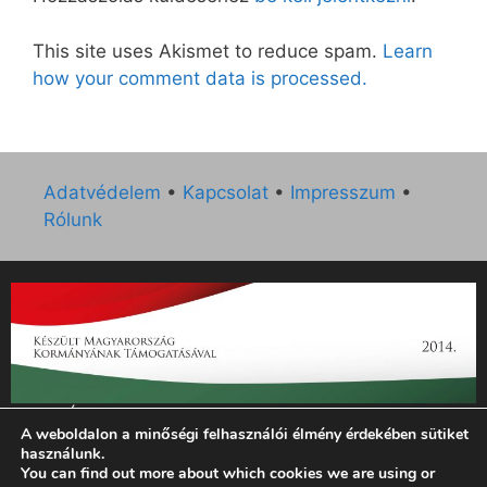
This site uses Akismet to reduce spam.
Learn
how your comment data is processed.
Adatvédelem
•
Kapcsolat
•
Impresszum
•
Rólunk
„Az Új Ember katolikus hetilap 2014. évi működésének
A weboldalon a minőségi felhasználói élmény érdekében sütiket
támogatását az EGYH-KCP-14-P-0121 sz. támogatási
használunk.
szerződés keretében 3 000 000 Ft összegben támogatta az
You can find out more about which cookies we are using or
Emberi Erőforrások Minisztériuma.”