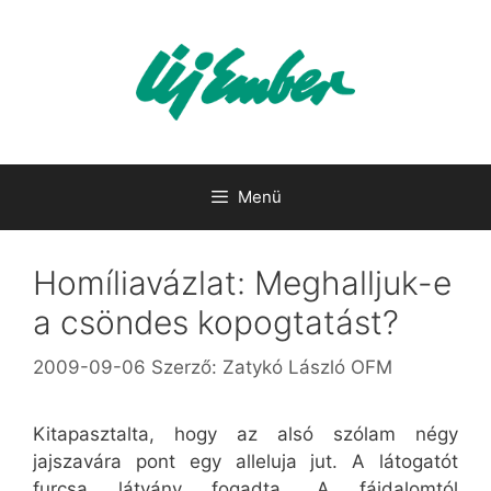
Kilépés
a
tartalomba
Menü
Homíliavázlat: Meghalljuk-e
a csöndes kopogtatást?
2009-09-06
Szerző:
Zatykó László OFM
Kitapasztalta, hogy az alsó szólam négy
jajszavára pont egy alleluja jut. A látogatót
furcsa látvány fogadta. A fájdalomtól