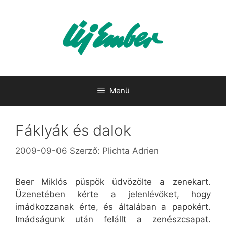
Kilépés
a
tartalomba
Menü
Fáklyák és dalok
2009-09-06
Szerző:
Plichta Adrien
Beer Miklós püspök üdvözölte a zenekart.
Üzenetében kérte a jelenlévőket, hogy
imádkozzanak érte, és általában a papokért.
Imádságunk után felállt a zenészcsapat.