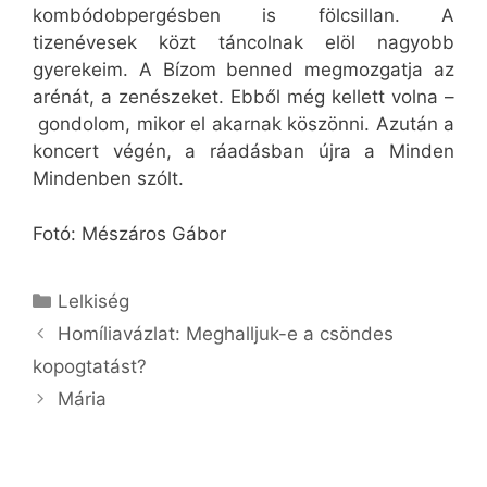
kombódobpergésben is fölcsillan. A
tizenévesek közt táncolnak elöl nagyobb
gyerekeim. A Bízom benned megmozgatja az
arénát, a zenészeket. Ebből még kellett volna –
gondolom, mikor el akarnak köszönni. Azután a
koncert végén, a ráadásban újra a Minden
Mindenben szólt.
Fotó: Mészáros Gábor
Kategória
Lelkiség
Homíliavázlat: Meghalljuk-e a csöndes
kopogtatást?
Mária