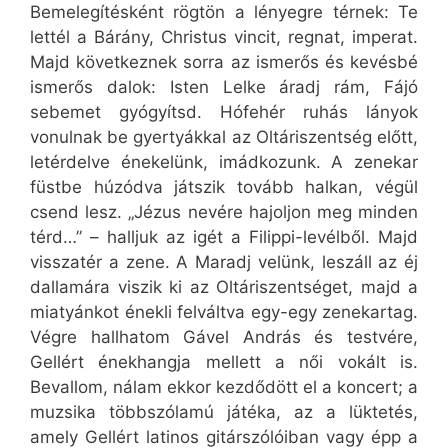
Bemelegítésként rögtön a lényegre térnek: Te
lettél a Bárány, Christus vincit, regnat, imperat.
Majd következnek sorra az ismerős és kevésbé
ismerős dalok: Isten Lelke áradj rám, Fájó
sebemet gyógyítsd. Hófehér ruhás lányok
vonulnak be gyertyákkal az Oltáriszentség előtt,
letérdelve énekelünk, imádkozunk. A zenekar
füstbe húzódva játszik tovább halkan, végül
csend lesz. „Jézus nevére hajoljon meg minden
térd…” – halljuk az igét a Filippi-levélből. Majd
visszatér a zene. A Maradj velünk, leszáll az éj
dallamára viszik ki az Oltáriszentséget, majd a
miatyánkot énekli felváltva egy-egy zenekartag.
Végre hallhatom Gável András és testvére,
Gellért énekhangja mellett a női vokált is.
Bevallom, nálam ekkor kezdődött el a koncert; a
muzsika többszólamú játéka, az a lüktetés,
amely Gellért latinos gitárszólóiban vagy épp a