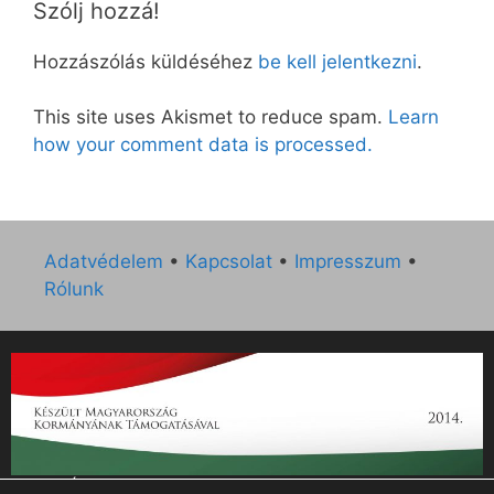
Szólj hozzá!
Hozzászólás küldéséhez
be kell jelentkezni
.
This site uses Akismet to reduce spam.
Learn
how your comment data is processed.
Adatvédelem
•
Kapcsolat
•
Impresszum
•
Rólunk
„Az Új Ember katolikus hetilap 2014. évi működésének