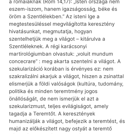
a rómaiaknak (Róm 14,17): „Isten országa nem
eszem-iszom, hanem igazságosság, béke és
öröm a Szentlélekben.” Az isteni Ige a
megtestesüléssel megvilágította keresztény
hivatásunkat, megmutatja, hogyan
szentelhetjük meg a világot – kitárulva a
Szentléleknek. A régi karácsonyi
martirológiumban olvastuk: „voluit mundum
concecrare” : meg akarta szentelni a világot. A
szekularizáció korában is érvényes ez: nem
szakralizálni akarjuk a világot, hiszen a zsinattal
elismerjük a földi valóságok (kultúra, tudomány,
politika és minden teremtmény jogos
önállóságát, de nem ismerjük el azt a
szekularizmust, teljes evilágiságot, amely
tagadja a Teremtőt. A keresztények
humanizálják a világot, befejezik a teremtést, és
majd az előkészített nagy ostyát a teremtő