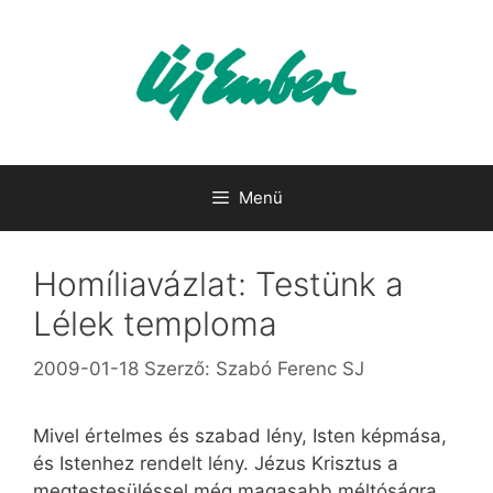
Kilépés
a
tartalomba
Menü
Homíliavázlat: Testünk a
Lélek temploma
2009-01-18
Szerző:
Szabó Ferenc SJ
Mivel értelmes és szabad lény, Isten képmása,
és Istenhez rendelt lény. Jézus Krisztus a
megtestesüléssel még magasabb méltóságra