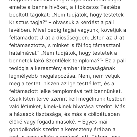
emelte a benne hívőket, a titokzatos Testébe
beoltott tagokat: „Nem tudjátok, hogy testetek
Krisztus tagja?” – olvassuk a kérdést a páli
levélben. Mivel pedig tagjai vagyunk, követjük a
feltámadott Urat a dicsőségben: „Isten az Urat
feltámasztotta, s minket is föl fog támasztani
hatalmával.” „Nem tudjátok, hogy testetek a
bennetek lakó Szentlélek temploma?”- Ez a páli
teológia a keresztény ember tisztaságának
legmélyebb megalapozása. Nem, nem vetjük
meg a testet, hiszen az Ige testté lett, és a
feltámadott lelke templomává tett bennünket.
Csak Isten terve szerint kell megélnünk testben
való létünket, kinek-kinek hivatása szerint. Más
a házasok tisztasága, és más a cölibátusban
élőké vagy fogadalmasoké. – Egyes mai
gondolkodók szerint a keresztény érában a