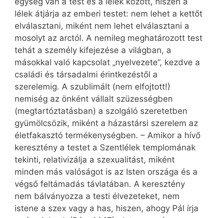
egység van a test és a lélek között, hiszen a
lélek átjárja az emberi testet: nem lehet a kettőt
elválasztani, miként nem lehet elválasztani a
mosolyt az arctól. A nemileg meghatározott test
tehát a személy kifejezése a világban, a
másokkal való kapcsolat „nyelvezete”, kezdve a
családi és társadalmi érintkezéstől a
szerelemig. A szublimált (nem elfojtott!)
nemiség az önként vállalt szüzességben
(megtartóztatásban) a szolgáló szeretetben
gyümölcsözik, miként a házastársi szerelem az
életfakasztó termékenységben. – Amikor a hívő
keresztény a testet a Szentlélek templomának
tekinti, relativizálja a szexualitást, miként
minden más valóságot is az Isten országa és a
végső feltámadás távlatában. A keresztény
nem bálványozza a testi élvezeteket, nem
istene a szex vagy a has, hiszen, ahogy Pál írja