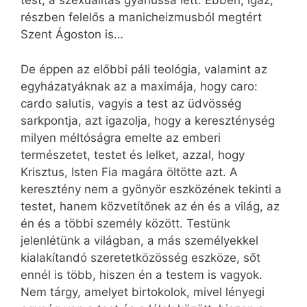
test, a szexualitás gyanússá lett. Ebben, igaz,
részben felelős a manicheizmusból megtért
Szent Ágoston is…
De éppen az előbbi páli teológia, valamint az
egyházatyáknak az a maximája, hogy caro:
cardo salutis, vagyis a test az üdvösség
sarkpontja, azt igazolja, hogy a kereszténység
milyen méltóságra emelte az emberi
természetet, testet és lelket, azzal, hogy
Krisztus, Isten Fia magára öltötte azt. A
keresztény nem a gyönyör eszközének tekinti a
testet, hanem közvetítőnek az én és a világ, az
én és a többi személy között. Testünk
jelenlétünk a világban, a más személyekkel
kialakítandó szeretetközösség eszköze, sőt
ennél is több, hiszen én a testem is vagyok.
Nem tárgy, amelyet birtokolok, mivel lényegi