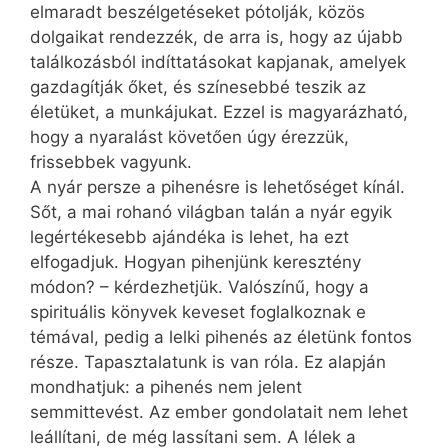
elmaradt beszélgetéseket pótolják, közös
dolgaikat rendezzék, de arra is, hogy az újabb
találkozásból indíttatásokat kapjanak, amelyek
gazdagítják őket, és színesebbé teszik az
életüket, a munkájukat. Ezzel is magyarázható,
hogy a nyaralást követően úgy érezzük,
frissebbek vagyunk.
A nyár persze a pihenésre is lehetőséget kínál.
Sőt, a mai rohanó világban talán a nyár egyik
legértékesebb ajándéka is lehet, ha ezt
elfogadjuk. Hogyan pihenjünk keresztény
módon? – kérdezhetjük. Valószínű, hogy a
spirituális könyvek keveset foglalkoznak e
témával, pedig a lelki pihenés az életünk fontos
része. Tapasztalatunk is van róla. Ez alapján
mondhatjuk: a pihenés nem jelent
semmittevést. Az ember gondolatait nem lehet
leállítani, de még lassítani sem. A lélek a