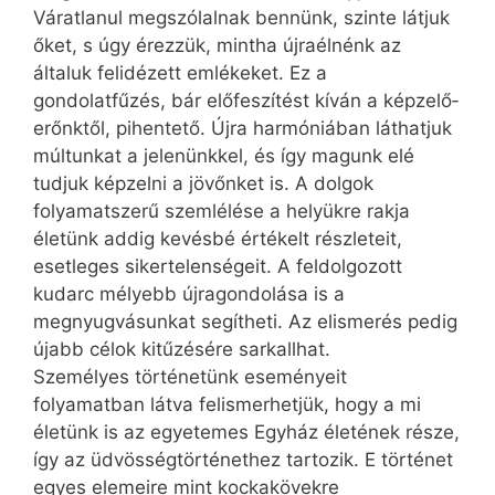
Váratlanul megszólalnak bennünk, szinte látjuk
őket, s úgy érezzük, mintha újraélnénk az
általuk felidézett emlékeket. Ez a
gondolatfűzés, bár előfeszítést kíván a képzelő­
erőnktől, pihentető. Újra harmóniában láthatjuk
múltunkat a jelenünkkel, és így magunk elé
tudjuk képzelni a jövőnket is. A dolgok
folyamatszerű szemlélése a helyükre rakja
életünk addig kevésbé értékelt részleteit,
esetleges sikertelenségeit. A feldolgozott
kudarc mélyebb újragondolása is a
megnyugvásunkat segítheti. Az elismerés pedig
újabb célok kitűzésére sarkallhat.
Személyes történetünk eseményeit
folyamatban látva felismerhetjük, hogy a mi
életünk is az egyetemes Egyház életének része,
így az üdvösségtörténethez tartozik. E történet
egyes elemeire mint kockakövekre