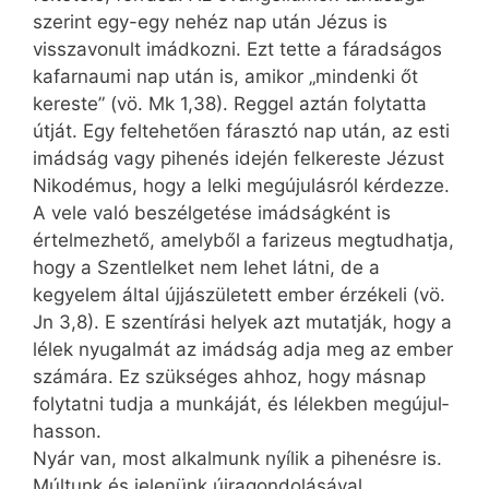
szerint egy-egy nehéz nap után Jézus is
visszavonult imádkozni. Ezt tette a fáradságos
kafarnaumi nap után is, amikor „mindenki őt
kereste” (vö. Mk 1,38). Reggel aztán folytatta
útját. Egy feltehetően fárasztó nap után, az esti
imádság vagy pihenés idején felkereste Jézust
Nikodémus, hogy a lelki megújulásról kérdezze.
A vele való beszélgetése imádságként is
értelmezhető, amelyből a farizeus megtudhatja,
hogy a Szentlelket nem lehet látni, de a
kegyelem által újjászületett ember érzékeli (vö.
Jn 3,8). E szentírási helyek azt mutatják, hogy a
lélek nyugalmát az imádság adja meg az ember
számára. Ez szükséges ahhoz, hogy másnap
folytatni tudja a munkáját, és lélekben megújul­
hasson.
Nyár van, most alkalmunk nyílik a pihenésre is.
Múltunk és jelenünk újragondolásával