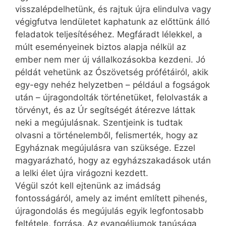
visszalépdelhetünk, és rajtuk újra elindulva vagy
végigfutva lendületet kaphatunk az előttünk álló
feladatok teljesítéséhez. Megfáradt lélekkel, a
múlt eseményeinek biztos alapja nélkül az
ember nem mer új vállalkozásokba kezdeni. Jó
példát vehetünk az Ószövetség prófétáiról, akik
egy-egy nehéz helyzetben – például a fogságok
után – újragondolták történetüket, felolvasták a
törvényt, és az Úr segítségét átérezve láttak
neki a megújulásnak. Szentjeink is tudtak
olvasni a történelemből, felismerték, hogy az
Egyháznak megújulásra van szüksége. Ezzel
magyarázható, hogy az egyházszakadások után
a lelki élet újra virágozni kezdett.
Végül szót kell ejtenünk az imádság
fontosságáról, amely az imént említett pihenés,
újragondolás és megújulás egyik legfontosabb
feltétele, forrása. Az evangéliumok tanúsága