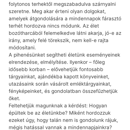
folytonos terhektől megszabadulva szárnyalni
szeretne. Meg akar érteni olyan dolgokat,
amelyek átgondolására a mindennapok fárasztó
terhét hordozva nincs módunk. Az élet
bozótharcából felemelkedve látni akarja, jó-e az
irány, amely felé törekszik, nem kell-e rajta
módosítani.
A pihenésünket segítheti életünk eseményeinek
elrendezése, elmélyítése. Ilyenkor – főleg
idősebb korban – elővehetjük fontosabb
tárgyainkat, ajándékba kapott könyveinket,
utazásaink során vásárolt emléktárgyainkat,
fényképeinket, és gondolatban összefűzhetjük
őket.
Feltehetjük magunknak a kérdést: Hogyan
épültek be az életünkbe? Miként hordozzuk
ezeket úgy, hogy talán nem is gondolunk rájuk,
mégis hatással vannak a mindennapjainkra?