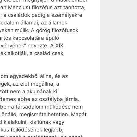
an Mencius) filozófus azt tanította,
; a családok pedig a személyekre
rodalom államai, az államok
eken múlik. A görög filozófusok
tartós kapcsolatára épülő
vényének” nevezte. A XIX.
k alkotják, a család csak
om egyedekből állna, és az
ek, az élet megállna, a
zött nem alakulnának ki
rdemes ebbe az osztályba járnia.
etekben a társadalom működése nem
 önálló, megismételhetetlen. Magát
kialakulni, kisfiúnak vagy
kus fejlődésének legjobb,