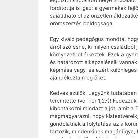
legbiztonságosabb helye a család. 
fordítottja is igaz: a gyermekek fe
sajátítható el az önzetlen áldozat
örömszerzés boldogsága.
Egy kiváló pedagógus mondta, hogy
arról szó esne, ki milyen családból 
környezetből érkeztek. Ezek a gyer
és határozott elképzeléseik vannak 
képmása vagy, és ezért különleges m
ajándékozta meg őket.
Kedves szülők! Legyünk tudatában
teremtette (vö. Ter 1,27)! Fedezz
kibontakozni mindazt a jót, amit 
megmagyarázni, hogy kistestvéreik
gondolatnak a folytatása az a koru
tartozik, mindenkinek magánügye, h