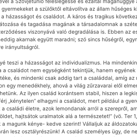
vel a Szovjetunió feleslegessé és ezáltal magánüggyé 
gyermekeket a szülőktől eltávolítva az állam hűséges ki
a házasságot és családot. A káros és tragikus követke
látozása és tagadása magának a társadalomnak a széte
erződéses viszonyává való degradálása is. Ebben az e
eddig akarnak együtt maradni; szó sincs hűségről, egymá
e irányultságról.
teszi a házasságot az individualizmus. Ha mindenkinek
ha a családot nem egységként tekintjük, hanem egyének
éke, és mindenki csak addig tart a családdal, amíg az ne
hon egy menedékhely, ahová a világ zűrzavarai elől elm
tünk. Az ilyen család korántsem stabil, hiszen a legki
rj „kénytelen” elhagyni a családot, mert például a gyer
k a családi életre, azok lemondanak arról a szerepről, am
ldet, hajtsátok uralmatok alá a természetet!” (vö. Ter 1,
 a magunk kénye- kedve szerint! Vállaljuk az áldozatok
án lesz osztályrészünk! A család személyes ügy, de 