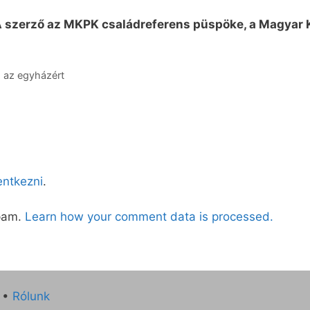
 szerző az MKPK családreferens püspöke, a Magyar K
 az egyházért
lentkezni
.
spam.
Learn how your comment data is processed.
•
Rólunk