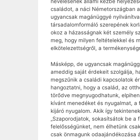
nevelésének állami kézbe helyezésé
családot, a náci Németországban a 
ugyancsak magánüggyé nyilvánítva 
társadalomformáló szerepének kor
okoz a házasságnak két személy sz
meg, hogy milyen feltételekkel és m
elkötelezettségről, a termékenységr
Másképp, de ugyancsak magánüggyé 
ameddig saját érdekeit szolgálja, 
megszűnik a családi kapcsolatok ért
hangoztatni, hogy a család, az ott
törődve megnyugodhatunk, elpihenhe
kívánt menedéket és nyugalmat, a fé
kijáró nyugalom. Akik így tekintene
„Szaporodjatok, sokasítsátok be a fö
felelősségünket, nem élhetünk csak
csak önmagunk odaajándékozása ár