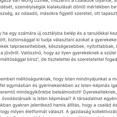
Igaza van Mong Dzinek, miszerint a családok olyanok, 
jlődését, személyiségük kialakulását döntő mértékben be
készség, az odaadó, másokra figyelő szeretet, ott tapas
 ha egy számára új osztályba belép és a tanulókkal ke
jött, biztonsággal ki tudja választani azokat a gyerekeke
ekek talpraesettebbek, készségesebbek, nyitottabbak, ö
a jövőről. Valószínű, hogy az ilyen gyerekeknek a szül
éltósággal bírsz”, de tisztelettel és szeretetettel foga
 emberi méltóságunknak, hogy Isten mindnyájunkat a m
ük fel egymásban és gyermekeinkben az Isten-képmás iga
a Teremtő mindegyikőnkbe beleálmodott! Gyerekeiteknek
, óvodástársaik is Isten képmásai? A társadalmat egyé
nkban gyakran jelentkező hamis állítás, hogy a család
ogy milyen életformát választ. A gazdaság kollektivizá