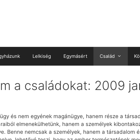
gyházunk
Lelkiség
Egymásért
Család
Kö
m a családokat: 2009 ja
 ügy és nem egyének magánügye, hanem része a társad
avaraiból elmenekülhetünk, hanem a személyek kibontak
e. Benne nemcsak a személyek, hanem a társadalom és 
 helye, lehetővé teszi, hogy az ember természetének m