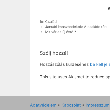
A
Kategória
Család
Januári imaszándékok: A családokért −
Mit vár az új évtől?
Szólj hozzá!
Hozzászólás küldéséhez
be kell je
This site uses Akismet to reduce 
Adatvédelem
•
Kapcsolat
•
Impresszum