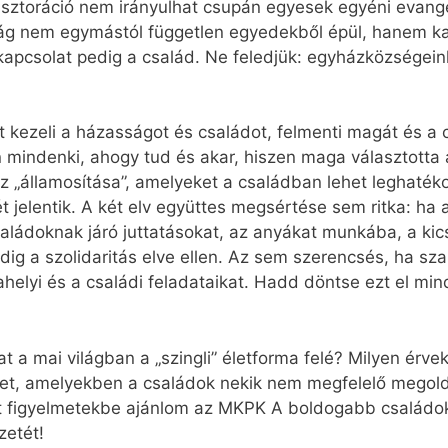
ztoráció nem irányulhat csupán egyesek egyéni evangel
szág nem egymástól független egyedekből épül, hanem k
pcsolat pedig a család. Ne feledjük: egyházközségeink
ezeli a házasságot és családot, felmenti magát és a c
on mindenki, ahogy tud és akar, hiszen maga választotta 
z „államosítása”, amelyeket a családban lehet leghaté
 jelentik. A két elv együttes megsértése sem ritka: ha 
aládoknak járó juttatásokat, az anyákat munkába, a kic
dig a szolidaritás elve ellen. Az sem szerencsés, ha sz
elyi és a családi feladataikat. Hadd döntse ezt el mi
t a mai világban a „szingli” életforma felé? Milyen érvek
eket, amelyekben a családok nekik nem megfelelő megol
t figyelmetekbe ajánlom az MKPK A boldogabb családok
zetét!