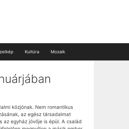
zelkép
Kultúra
Mozaik
nuárjában
almi közjónak. Nem romantikus
ozásának, az egész társadalmat
az egyház jövője is épül. A család
egfelelően megnyíljon a másik ember