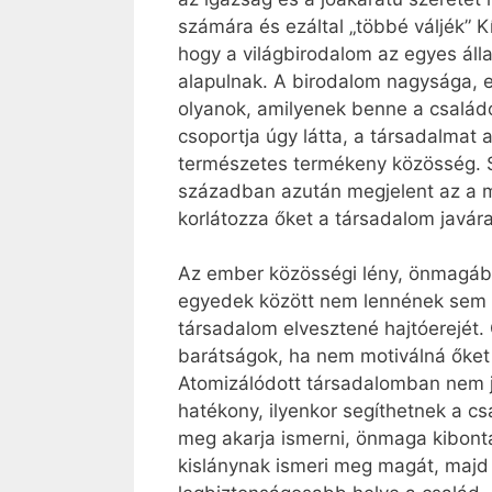
számára és ezáltal „többé váljék” Kí
hogy a világbirodalom az egyes ál
alapulnak. A birodalom nagysága, e
olyanok, amilyenek benne a családo
csoportja úgy látta, a társadalmat a
természetes termékeny közösség. S
században azután megjelent az a ma
korlátozza őket a társadalom javá
Az ember közösségi lény, önmagába
egyedek között nem lennének sem s
társadalom elvesztené hajtóerejét. 
barátságok, ha nem motiválná őket 
Atomizálódott társadalomban nem j
hatékony, ilyenkor segíthetnek a c
meg akarja ismerni, önmaga kibonta
kislánynak ismeri meg magát, majd 