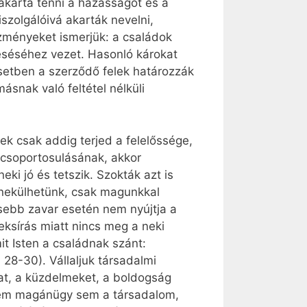
akarta tenni a házasságot és a
szolgálóivá akarták nevelni,
zményeket ismerjük: a családok
séséhez vezet. Hasonló károkat
setben a szerződő felek határozzák
snak való feltétel nélküli
 csak addig terjed a felelőssége,
 csoportosulásának, akkor
ki jó és tetszik. Szokták azt is
enekülhetünk, csak magunkkal
sebb zavar esetén nem nyújtja a
eksírás miatt nincs meg a neki
it Isten a családnak szánt:
 28-30). Vállaljuk társadalmi
at, a küzdelmeket, a boldogság
nem magánügy sem a társadalom,