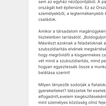
sem az egyház nézőpontjából. A pas
országát kell építenünk. Ez az Or
személyekből, a legtermékenyebb ka
családok.
Amikor a társadalom magánügyként k
tiszteletben tartásától: „Boldogulj
Másrészt azoknak a feladatoknak a
szubszidiaritás elvének megsértését
hogy megrövidíti a kisgyermekes cs
vét mind a szubszidiaritás, mind pe
hogyan egyeztessék össze a munkah
belátása szerint!
Milyen tényezők sodorják a fiataloka
gyerekeiteket? Idézzetek fel eset
elfogadni!Levelem kiegészítésekén
mint személyes közösség című feje