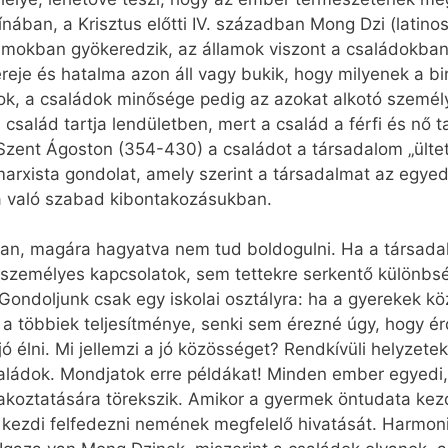
nában, a Krisztus előtti IV. században Mong Dzi (latinos
lamokban gyökeredzik, az államok viszont a családokban
reje és hatalma azon áll vagy bukik, hogy milyenek a bi
k, a családok minősége pedig az azokat alkotó személy
 család tartja lendületben, mert a család a férfi és nő 
zent Ágoston (354-430) a családot a társadalom „ültet
rxista gondolat, amely szerint a társadalmat az egyede
ra való szabad kibontakozásukban.
n, magára hagyatva nem tud boldogulni. Ha a társadal
zemélyes kapcsolatok, sem tettekre serkentő különbség
Gondoljunk csak egy iskolai osztályra: ha a gyerekek kö
a többiek teljesítménye, senki sem érezné úgy, hogy é
ó élni. Mi jellemzi a jó közösséget? Rendkívüli helyz
saládok. Mondjatok erre példákat! Minden ember egyedi,
koztatására törekszik. Amikor a gyermek öntudata kezd 
kezdi felfedezni nemének megfelelő hivatását. Harmoni