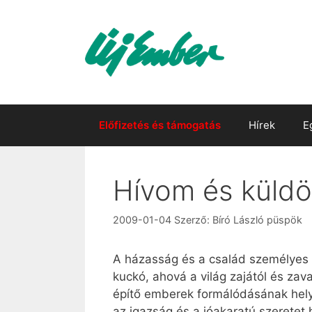
Kilépés
a
tartalomba
Előfizetés és támogatás
Hírek
E
Hívom és küldö
2009-01-04
Szerző:
Bíró László püspök
A házasság és a család személyes
kuckó, ahová a világ zajától és z
építő emberek formálódásának hely
az igazság és a jóakaratú szeretet