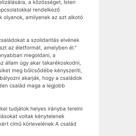
izálására, a közösséget, Isten
apcsolatokkal rendelkező
 olyanok, amilyenek az azt alkotó
saládokat a szolidaritás elvének
azt az életformát, amelyben él.”
konyabban megoldani, a
az állam úgy akar takarékoskodni,
siket meg bölcsődébe kényszeríti,
abályozni akarják, hogy a családok
nden család maga a legjobb
kel tudjátok helyes irányba terelni
dásokat voltak kénytelenek
ért című körlevelének A család