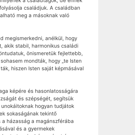
amilyenek a családtagok, de ennek
folyásolja családjuk. A családban
ztalható meg a másoknak való
zd megismerkedni, anélkül, hogy
t, akik stabil, harmonikus családi
ntudatuk, önismeretük fejlettebb,
ei sohasem mondták, hogy „te Isten
dták, hiszen Isten saját képmásával
aga képére és hasonlatosságára
zságát és szépségét, segítsük
, unokáitoknak hogyan tudjátok
nek sokaságának tekintő
 és a házasság a magánszférába
lásával és a gyermekek