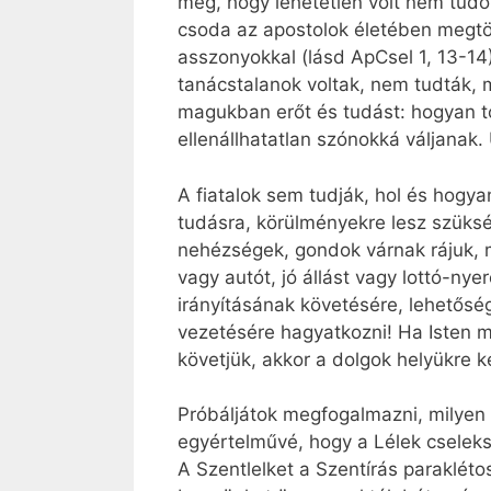
meg, hogy lehetetlen volt nem tudo
csoda az apostolok életében megtö
asszonyokkal (lásd ApCsel 1, 13-14)
tanácstalanok voltak, nem tudták, 
magukban erőt és tudást: hogyan t
ellenállhatatlan szónokká váljanak
A fiatalok sem tudják, hol és hogya
tudásra, körülményekre lesz szüks
nehézségek, gondok várnak rájuk, 
vagy autót, jó állást vagy lottó-ny
irányításának követésére, lehetősé
vezetésére hagyatkozni! Ha Isten ma
követjük, akkor a dolgok helyükre 
Próbáljátok megfogalmazni, milyen t
egyértelművé, hogy a Lélek cseleks
A Szentlelket a Szentírás paraklét