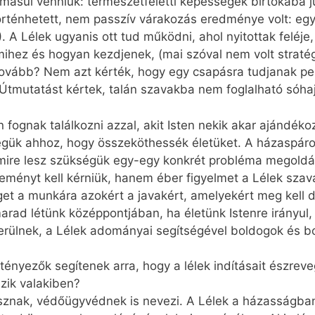
másul venniük: természetfeletti képességek birtokába j
rténhetett, nem passzív várakozás eredménye volt: egy
. A Lélek ugyanis ott tud működni, ahol nyitottak feléje
mihez és hogyan kezdjenek, (mai szóval nem volt stratég
ovább? Nem azt kérték, hogy egy csapásra tudjanak per
. Útmutatást kértek, talán szavakba nem foglalható sóha
n fognak találkozni azzal, akit Isten nekik akar ajándék
égük ahhoz, hogy összeköthessék életüket. A házaspáro
mire lesz szükségük egy-egy konkrét probléma megoldá
ereményt kell kérniük, hanem éber figyelmet a Lélek szav
get a munkára azokért a javakért, amelyekért meg kell 
rad létünk középpontjában, ha életünk Istenre irányul, 
kerülnek, a Lélek adományai segítségével boldogok és bo
ényezők segítenek arra, hogy a lélek indításait észreveg
zik valakiben?
osznak, védőügyvédnek is nevezi. A Lélek a házasságban