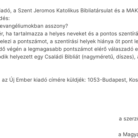
adó, a Szent Jeromos Katolikus Bibliatársulat és a MA
dés:
 evangéliumokban asszony?
r, ha tartalmazza a helyes neveket és a pontos szentírá
elezi a pontszámot, a szentírási helyek hiánya öt pont l
tendő végén a legmagasabb pontszámot elérő válaszadó e
odik helyezett egy Családi Bibliát (nagyméretű, díszes),
el az Új Ember kiadó címére küldjék: 1053-Budapest, Kos
a szerz
a Magya