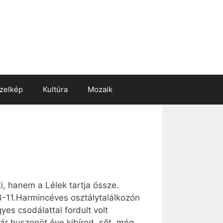
zelkép
Kultúra
Mozaik
i, hanem a Lélek tartja össze.
4-11.Harmincéves osztálytalálkozón
es csodálattal fordult volt
ár huszonöt éve kibírod, sőt, még