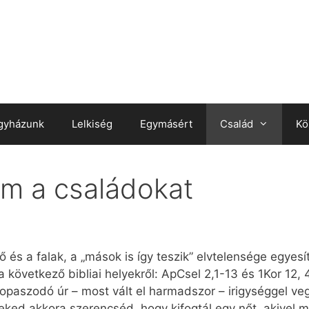
gyházunk
Lelkiség
Egymásért
Család
Kö
m a családokat
és a falak, a „mások is így teszik” elvtelensége egyesít
övetkező bibliai helyekről: ApCsel 2,1-13 és 1Kor 12, 
opaszodó úr – most vált el harmadszor – irigységgel vegy
ked akkora szerencséd, hogy kifogtál egy nőt, akivel m