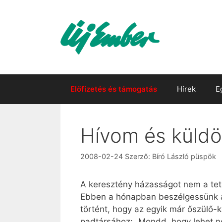
Kilépés
a
tartalomba
Előfizetés és támogatás
Hírek
E
Hívom és küldö
2008-02-24
Szerző:
Bíró László püspök
A keresztény házasságot nem a tető 
Ebben a hónapban beszélgessünk a k
történt, hogy az egyik már őszülő-k
padtársához: „Mondd, hogy lehet ne