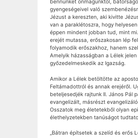
bennünket önmagunktól, bátorságo
gyengeségeivel való szembenézésre,
Jézust a kereszten, aki kivitte Jé
van a paraklétoszra, hogy helyesen
éppen mindent jobban tud, mint mi.
erejét mutassa, erőszakosan lép fel
folyamodik erőszakhoz, hanem szelí
Amelyik házasságban a Lélek jelen v
győzedelmeskedik az Igazság.
Amikor a Lélek betöltötte az aposto
Feltámadottról és annak erejéről.
beteljesedjék rajtunk II. János Pál
evangelizált, másrészt evangelizál
Osszatok meg életetekből olyan epi
élethelyzetekben tanúságot tudtatok
„Bátran építsetek a szelíd és erős L