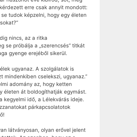
rdezett erre csak annyit mondott:
se tudok képzelni, hogy egy életen
 sokat?”
g nincs, az a ritka
 se próbálja a „szerencsés” titkát
ga gyenge erejéből sikerül.
élek ugyanaz. A szolgálatok is
zt mindenkiben cselekszi, ugyanaz.”
gyelmi adomány az, hogy ketten
életen át boldogíthatják egymást.
 kegyelmi idő, a Lélekvárás ideje.
ozzanatokat párkapcsolatotok
ő!
an látványosan, olyan erővel jelent