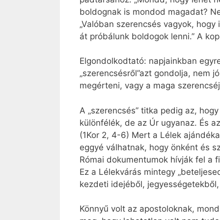
boldognak is mondod magadat? Nem
„Valóban szerencsés vagyok, hogy i
át próbálunk boldogok lenni.” A kopa
Elgondolkodtató: napjainkban egyre
„szerencsésről”azt gondolja, nem jó
megérteni, vagy a maga szerencséjé
A „szerencsés” titka pedig az, hog
különfélék, de az Úr ugyanaz. És az
(1Kor 2, 4-6) Mert a Lélek ajándéka
eggyé válhatnak, hogy önként és s
Római dokumentumok hívják fel a fi
Ez a Lélekvárás mintegy „beteljes
kezdeti idejéből, jegyességetekből
Könnyű volt az apostoloknak, mondh