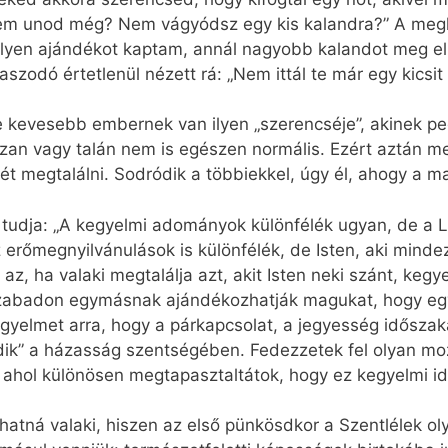
 unod még? Nem vágyódsz egy kis kalandra?” A megké
lyen ajándékot kaptam, annál nagyobb kalandot meg el 
szodó értetlenül nézett rá: „Nem ittál te már egy kicsit
 kevesebb embernek van ilyen „szerencséje”, akinek pedi
zan vagy talán nem is egészen normális. Ezért aztán meg
t megtalálni. Sodródik a többiekkel, úgy él, ahogy a ma
y tudja: „A kegyelmi adományok különfélék ugyan, de a L
 erőmegnyilvánulások is különfélék, de Isten, aki minde
 az, ha valaki megtalálja azt, akit Isten neki szánt, ke
zabadon egymásnak ajándékozhatják magukat, hogy egy 
gyelmet arra, hogy a párkapcsolat, a jegyesség időszaka
edik” a házasság szentségében. Fedezzetek fel olyan m
, ahol különösen megtapasztaltátok, hogy ez kegyelmi id
atná valaki, hiszen az első pünkösdkor a Szentlélek oly