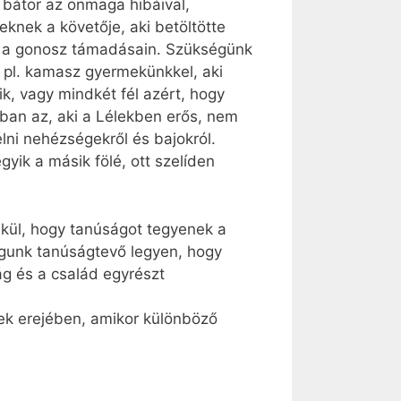
bátor az önmaga hibáival,
knek a követője, aki betöltötte
ett a gonosz támadásain. Szükségünk
 pl. kamasz gyermekünkkel, aki
k, vagy mindkét fél azért, hogy
ában az, aki a Lélekben erős, nem
lni nehézségekről és bajokról.
yik a másik fölé, ott szelíden
élkül, hogy tanúságot tegyenek a
águnk tanúságtevő legyen, hogy
ág és a család egyrészt
lek erejében, amikor különböző