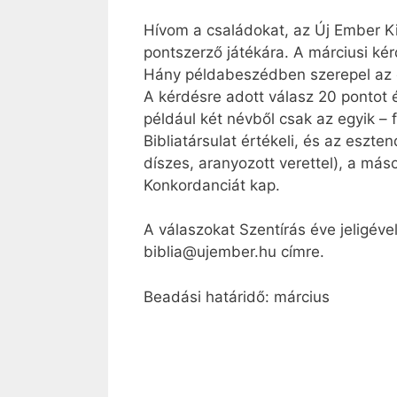
Hívom a családokat, az Új Ember Ki
pontszerző játékára. A márciusi kér
Hány példabeszédben szerepel az
A kérdésre adott válasz 20 pontot é
például két névből csak az egyik – f
Bibliatársulat értékeli, és az esz
díszes, aranyozott verettel), a más
Konkordanciát kap.
A válaszokat Szentírás éve jeligév
biblia@ujember.hu címre.
Beadási határidő: március