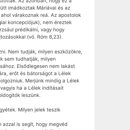
utottak. Az azonban, hogy ez a
ütt imádkoztak Máriával és az
, ahol várakoznak reá. Az apostolok
iai koncepciójuk), nem éreztek
zsául prédikálni, vagy hogy
jtozásokkal (vö. Róm 8,23).
ozni. Nem tudják, milyen eszközökre,
k sem tudhatják, milyen
sához. Elsődlegesen nem lakást
ára, erőt és bátorságot a Lélek
dolgozniuk. Merjünk mindig a Lélek
vagyis ha a Lélek indításait
ldogítók leszünk.
yétek. Milyen jelek teszik
 azzal is segít, hogy megvéd