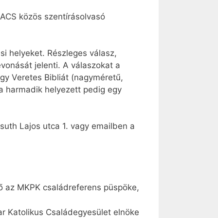
KACS közös szentírásolvasó
si helyeket. Részleges válasz,
evonását jelenti. A válaszokat a
gy Veretes Bibliát (nagyméretű,
 a harmadik helyezett pedig egy
suth Lajos utca 1. vagy emailben a
ő az MKPK családreferens püspöke,
r Katolikus Családegyesület elnöke