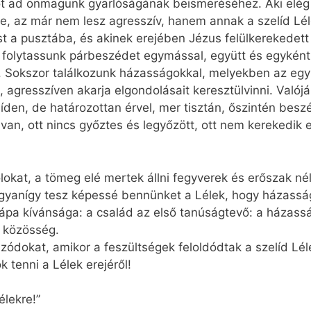
t ad önmagunk gyarlóságának beismeréséhez. Aki elég 
 az már nem lesz agresszív, hanem annak a szelíd Léle
zust a pusztába, és akinek erejében Jézus felülkereked
 folytassunk párbeszédet egymással, együtt és egyként
 Sokszor találkozunk házasságokkal, melyekben az egyi
, agresszíven akarja elgondolásait keresztülvinni. Valój
den, de határozottan érvel, mer tisztán, őszintén beszé
an, ott nincs győztes és legyőzött, ott nem kerekedik eg
lokat, a tömeg elé mertek állni fegyverek és erőszak n
 Ugyanígy tesz képessé bennünket a Lélek, hogy házass
 pápa kívánsága: a család az első tanúságtevő: a házass
ó közösség.
zódokat, amikor a feszültségek feloldódtak a szelíd Lé
 tenni a Lélek erejéről!
élekre!”