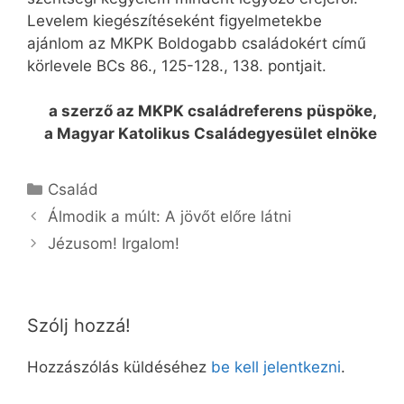
Levelem kiegészítéseként figyelmetekbe
ajánlom az MKPK Boldogabb családokért című
körlevele BCs 86., 125-128., 138. pontjait.
a szerző az MKPK családreferens püspöke,
a Magyar Katolikus Családegyesület elnöke
Kategória
Család
Álmodik a múlt: A jövőt előre látni
Jézusom! Irgalom!
Szólj hozzá!
Hozzászólás küldéséhez
be kell jelentkezni
.