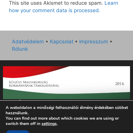
This site uses Akismet to reduce spam.
Learn
how your comment data is processed.
Adatvédelem
•
Kapcsolat
•
Impresszum
•
Rólunk
„Az Új Ember katolikus hetilap 2014. évi működésének
A weboldalon a minőségi felhasználói élmény érdekében sütiket
támogatását az EGYH-KCP-14-P-0121 sz. támogatási
használunk.
szerződés keretében 3 000 000 Ft összegben támogatta az
You can find out more about which cookies we are using or
Emberi Erőforrások Minisztériuma.”
switch them off in
settings
.