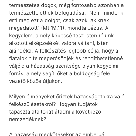
természetes dogok, még fontosabb azonban a
természetfelettiek befogadása. „Nem mindenki
érti meg ezt a dolgot, csak azok, akiknek
megadatott” (Mt 19,11), mondta Jézus. A
kegyelem, amely képessé tesz Isten rólunk
alkotott elképzelését valóra váltani, Isten
ajándéka. A felkészítés legfőbb célja, hogy a
fiatalok hite megerősödjék és rendíthetetlenné
váljék: a házasság szentsége olyan kegyelmi
forrás, amely segíti őket a boldogság felé
vezető közös útjukon.
Milyen élményeket őriztek házasságotokra való
felkészülésetekről? Hogyan tudjátok
tapasztalataitokat átadni a következő
nemzedéknek?
A házasság megkötésekor az emberpár