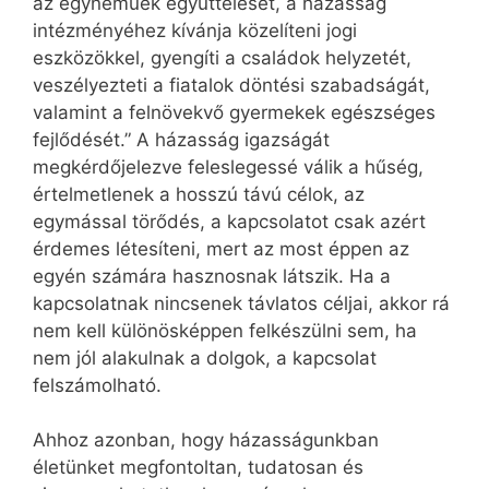
az egyneműek együttélését, a házasság
intézményéhez kívánja közelíteni jogi
eszközökkel, gyengíti a családok helyzetét,
veszélyezteti a fiatalok döntési szabadságát,
valamint a felnövekvő gyermekek egészséges
fejlődését.” A házasság igazságát
megkérdőjelezve feleslegessé válik a hűség,
értelmetlenek a hosszú távú célok, az
egymással törődés, a kapcsolatot csak azért
érdemes létesíteni, mert az most éppen az
egyén számára hasznosnak látszik. Ha a
kapcsolatnak nincsenek távlatos céljai, akkor rá
nem kell különösképpen felkészülni sem, ha
nem jól alakulnak a dolgok, a kapcsolat
felszámolható.
Ahhoz azonban, hogy házasságunkban
életünket megfontoltan, tudatosan és