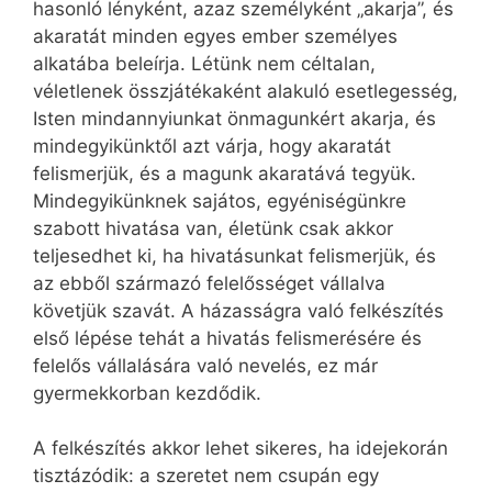
hasonló lényként, azaz személyként „akarja”, és
akaratát minden egyes ember személyes
alkatába beleírja. Létünk nem céltalan,
véletlenek összjátékaként alakuló esetlegesség,
Isten mindannyiunkat önmagunkért akarja, és
mindegyikünktől azt várja, hogy akaratát
felismerjük, és a magunk akaratává tegyük.
Mindegyikünknek sajátos, egyéniségünkre
szabott hivatása van, életünk csak akkor
teljesedhet ki, ha hivatásunkat felismerjük, és
az ebből származó felelősséget vállalva
követjük szavát. A házasságra való felkészítés
első lépése tehát a hivatás felismerésére és
felelős vállalására való nevelés, ez már
gyermekkorban kezdődik.
A felkészítés akkor lehet sikeres, ha idejekorán
tisztázódik: a szeretet nem csupán egy