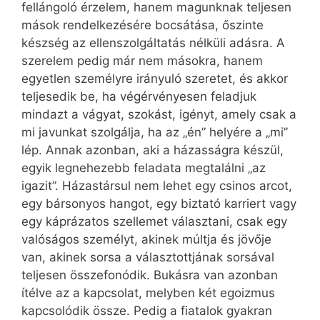
fellángoló érzelem, hanem magunknak teljesen
mások rendelkezésére bocsátása, őszinte
készség az ellenszolgáltatás nélküli adásra. A
szerelem pedig már nem másokra, hanem
egyetlen személyre irányuló szeretet, és akkor
teljesedik be, ha végérvényesen feladjuk
mindazt a vágyat, szokást, igényt, amely csak a
mi javunkat szolgálja, ha az „én” helyére a „mi”
lép. Annak azonban, aki a házasságra készül,
egyik legnehezebb feladata megtalálni „az
igazit”. Házastársul nem lehet egy csinos arcot,
egy bársonyos hangot, egy biztató karriert vagy
egy káprázatos szellemet választani, csak egy
valóságos személyt, akinek múltja és jövője
van, akinek sorsa a választottjának sorsával
teljesen összefonódik. Bukásra van azonban
ítélve az a kapcsolat, melyben két egoizmus
kapcsolódik össze. Pedig a fiatalok gyakran