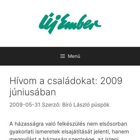
Kilépés
a
tartalomba
Menü
Hívom a családokat: 2009
júniusában
2009-05-31
Szerző:
Bíró László püspök
A házasságra való felkészülés nem elsősorban
gyakorlati ismeretek elsajátítását jelenti, hanem
megnyílást a házasság szentsége, az isteni