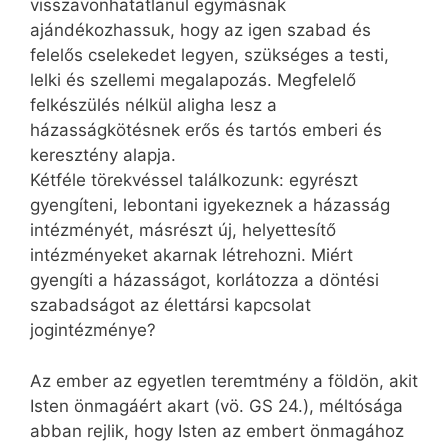
visszavonhatatlanul egymásnak
ajándékozhassuk, hogy az igen szabad és
felelős cselekedet legyen, szükséges a testi,
lelki és szellemi megalapozás. Megfelelő
felkészülés nélkül aligha lesz a
házasságkötésnek erős és tartós emberi és
keresztény alapja.
Kétféle törekvéssel találkozunk: egyrészt
gyengíteni, lebontani igyekeznek a házasság
intézményét, másrészt új, helyettesítő
intézményeket akarnak létrehozni. Miért
gyengíti a házasságot, korlátozza a döntési
szabadságot az élettársi kapcsolat
jogintézménye?
Az ember az egyetlen teremtmény a földön, akit
Isten önmagáért akart (vö. GS 24.), méltósága
abban rejlik, hogy Isten az embert önmagához