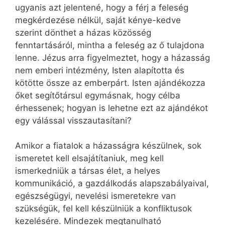
ugyanis azt jelentené, hogy a férj a feleség
megkérdezése nélkül, saját kénye-kedve
szerint dönthet a házas közösség
fenntartásáról, mintha a feleség az ő tulajdona
lenne. Jézus arra figyelmeztet, hogy a házasság
nem emberi intézmény, Isten alapította és
kötötte össze az emberpárt. Isten ajándékozza
őket segítőtársul egymásnak, hogy célba
érhessenek; hogyan is lehetne ezt az ajándékot
egy válással visszautasítani?
Amikor a fiatalok a házasságra készülnek, sok
ismeretet kell elsajátítaniuk, meg kell
ismerkedniük a társas élet, a helyes
kommunikáció, a gazdálkodás alapszabályaival,
egészségügyi, nevelési ismeretekre van
szükségük, fel kell készülniük a konfliktusok
kezelésére. Mindezek megtanulható