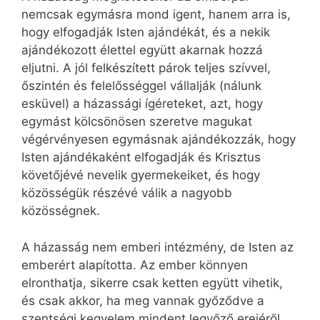
nemcsak egymásra mond igent, hanem arra is,
hogy elfogadják Isten ajándékát, és a nekik
ajándékozott élettel együtt akarnak hozzá
eljutni. A jól felkészített párok teljes szívvel,
őszintén és felelősséggel vállalják (nálunk
esküvel) a házassági ígéreteket, azt, hogy
egymást kölcsönösen szeretve magukat
végérvényesen egymásnak ajándékozzák, hogy
Isten ajándékaként elfogadják és Krisztus
követőjévé nevelik gyermekeiket, és hogy
közösségük részévé válik a nagyobb
közösségnek.
A házasság nem emberi intézmény, de Isten az
emberért alapította. Az ember könnyen
elronthatja, sikerre csak ketten együtt vihetik,
és csak akkor, ha meg vannak győződve a
szentségi kegyelem mindent legyőző erejéről.