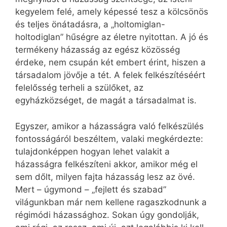
kegyelem felé, amely képessé tesz a kölcsönös
és teljes önátadásra, a „holtomiglan-
holtodiglan” hűségre az életre nyitottan. A jó és
termékeny házasság az egész közösség
érdeke, nem csupán két embert érint, hiszen a
társadalom jövője a tét. A felek felkészítéséért
felelősség terheli a szülőket, az
egyházközséget, de magát a társadalmat is.
Egyszer, amikor a házasságra való felkészülés
fontosságáról beszéltem, valaki megkérdezte:
tulajdonképpen hogyan lehet valakit a
házasságra felkészíteni akkor, amikor még el
sem dőlt, milyen fajta házasság lesz az övé.
Mert – úgymond – „fejlett és szabad”
világunkban már nem kellene ragaszkodnunk a
régimódi házassághoz. Sokan úgy gondolják,