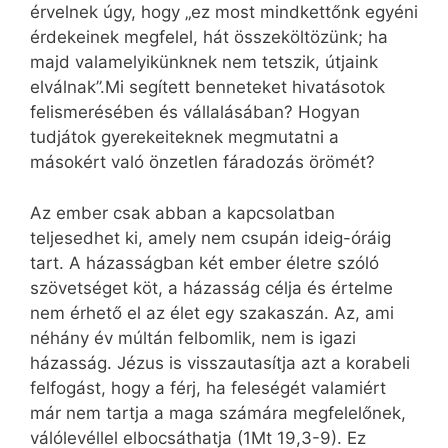
érvelnek úgy, hogy „ez most mindkettőnk egyéni
érdekeinek megfelel, hát összeköltözünk; ha
majd valamelyikünknek nem tetszik, útjaink
elválnak”.Mi segített benneteket hivatásotok
felismerésében és vállalásában? Hogyan
tudjátok gyerekeiteknek megmutatni a
másokért való önzetlen fáradozás örömét?
Az ember csak abban a kapcsolatban
teljesedhet ki, amely nem csupán ideig-óráig
tart. A házasságban két ember életre szóló
szövetséget köt, a házasság célja és értelme
nem érhető el az élet egy szakaszán. Az, ami
néhány év múltán felbomlik, nem is igazi
házasság. Jézus is visszautasítja azt a korabeli
felfogást, hogy a férj, ha feleségét valamiért
már nem tartja a maga számára megfelelőnek,
válólevéllel elbocsáthatja (1Mt 19,3-9). Ez