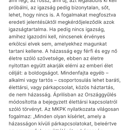
ami régi, az rossz, ami új, azt legalábbis ki kell
próbálni, az igazság pedig bizonytalan, sőt,
lehet, hogy nincs is. A fogalmakat megfosztva
eredeti jelentésüktől megkérdőjeleződik azok
igazságtartalma. Ha pedig nincs igazság,
amihez igazodni kell, nincsenek érvényes
erkölcsi elvek sem, amelyekhez magunkat
tartani kellene. A házasság egy férfi és egy nő
életre szóló szövetsége, ebben az életre
nyitottan együtt akarják elérni az emberi élet
célját: a boldogságot. Mindenfajta egyéb –
alkalmi vagy tartós – csoportosulás lehet baráti,
élettársi, vagy párkapcsolat, közös háztartás,
de nem házasság. Áprilisban az Országgyűlés
módosította a bejegyzett élettársi kapcsolatról
szóló törvényt. Az MKPK nyilatkozata világosan
fogalmaz: „Minden olyan kísérlet, amely a
házasságon kívüli párkapcsolatokat, beleértve