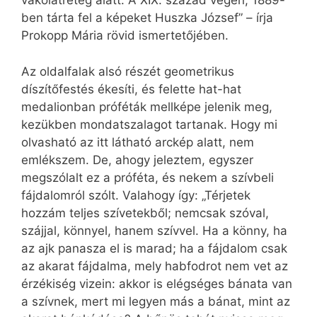
vakolatréteg alatt. A XIX. század végén, 1889-
ben tárta fel a képeket Huszka József” – írja
Prokopp Mária rövid ismertetőjében.
Az oldalfalak alsó részét geometrikus
díszítőfestés ékesíti, és felette hat-hat
medalionban próféták mellképe jelenik meg,
kezükben mondatszalagot tartanak. Hogy mi
olvasható az itt látható arckép alatt, nem
emlékszem. De, ahogy jeleztem, egyszer
megszólalt ez a próféta, és nekem a szívbeli
fájdalomról szólt. Valahogy így: „Térjetek
hozzám teljes szívetekből; nemcsak szóval,
szájjal, könnyel, hanem szívvel. Ha a könny, ha
az ajk panasza el is marad; ha a fájdalom csak
az akarat fájdalma, mely habfodrot nem vet az
érzékiség vizein: akkor is elégséges bánata van
a szívnek, mert mi legyen más a bánat, mint az