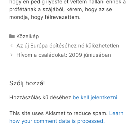
hogy én pedig ilyesfélét véltem hallani ennek a
prófétának a szájából, kérem, hogy az se
mondja, hogy félrevezettem.
Kategória
Közelkép
Az új Európa építéséhez nélkülözhetetlen
Hívom a családokat: 2009 júniusában
Szólj hozzá!
Hozzászólás küldéséhez
be kell jelentkezni
.
This site uses Akismet to reduce spam.
Learn
how your comment data is processed.