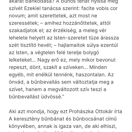
akarat bánkódása? A bűnös tehát nyissa meg
szívét Ezekiel tanácsa szerint: facite vobis cor
novum; amit szerettetek, azt most ne
szeressétek; – amihez hozzánőttetek, attól
szakadjatok el; az érzékiség, a meleg vér
lehelete helyett az Isten-szeretet tüze árassza
szét tisztító hevét; – hajlamaitok súlya ezentúl
az Isten, a végtelen felé terelje bolygó
lelketeket… Nagy erő ez, mely mikor bevonul:
repeszt, dönt, szakít a szíveken… Minden
egyéb, mit enélkül tennénk, haszontalan. Az
önvád, a bűnbevallás sem változtatja meg a
szívet, hanem a megváltozott szív teszi a
bűnbevallást üdvössé.”
Aki azt mondja, hogy ezt Prohászka Ottokár írta
A keresztény bűnbánat és bűnbocsánat című
könyvében, annak is igaza van, de aki elhiszi,