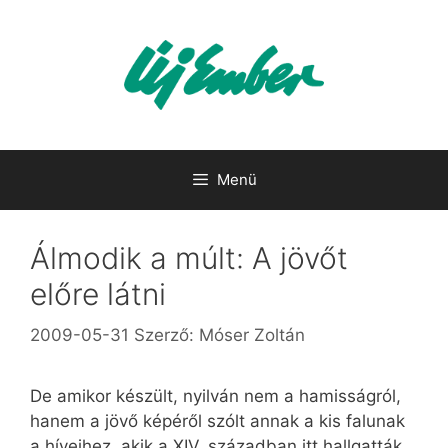
Kilépés
a
tartalomba
Menü
Álmodik a múlt: A jövőt
előre látni
2009-05-31
Szerző:
Móser Zoltán
De amikor készült, nyilván nem a hamisságról,
hanem a jövő képéről szólt annak a kis falunak
a híveihez, akik a XIV. században itt hallgatták