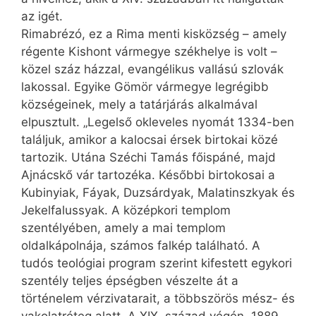
az igét.
Rimabrézó, ez a Rima menti kisközség – amely
régente Kishont vármegye székhelye is volt –
közel száz házzal, evangélikus vallású szlovák
lakossal. Egyike Gömör vármegye legrégibb
községeinek, mely a tatárjárás alkalmával
elpusztult. „Legelső okleveles nyomát 1334-ben
találjuk, amikor a kalocsai érsek birtokai közé
tartozik. Utána Széchi Tamás főispáné, majd
Ajnácskő vár tartozéka. Későbbi birtokosai a
Kubinyiak, Fáyak, Duzsárdyak, Malatinszkyak és
Jekelfalussyak. A középkori templom
szentélyében, amely a mai templom
oldalkápolnája, számos falkép található. A
tudós teológiai program szerint kifestett egykori
szentély teljes épségben vészelte át a
történelem vérzivatarait, a többszörös mész- és