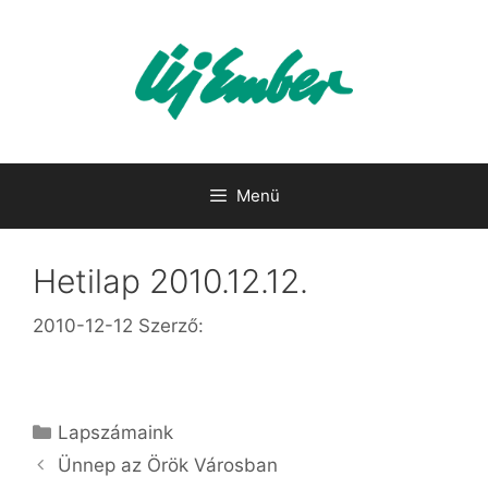
Kilépés
a
tartalomba
Menü
Hetilap 2010.12.12.
2010-12-12
Szerző:
Kategória
Lapszámaink
Ünnep az Örök Városban