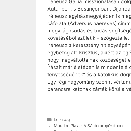
Iréneusz Gallia misszionálásán dol
Autunben, s Besançonban, Dijonban 
Iréneusz egyházmegyéjében is megje
cáfolata (Adversus haereses) címme
megvilágosodás és tudás segítségé
követéséből születik – szögezte le.
Iréneusz a keresztény hit egységén
egybefoglal”. Krisztus, akiért az e
hogy megváltottainak közösségét e
Írásait már életében is mindenfelé 
fényességének” és a katolikus dog
Egy régi hagyomány szerint vértanú
parancsra katonák zárták körül a v
Kategória
Lelkiség
Maurice Pialat: A Sátán árnyékában