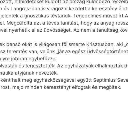
gozott, hithirdetőket küldött az ország különböző része
és Langres-ban is virágozni kezdett a keresztény élet
lentek a gnosztikus tévtanok. Terjedelmes művet írt A
l. Megcáfolta azt a téves tanítást, hogy az anyag ross
vel nyerhetik el az üdvösséget. Az nem a tanultság kö
ek benső okát is világosan fölismerte Krisztusban, ak
gész teremtés van, velünk „jár az egész üdvösségtörténe
gyre jobban egybefűzze.
olvasták és terjesztették. Az egyházatyák elhalmozták d
matika atyjának nevezték.
ként halt meg egyházközségével együtt ­Septimius Seve
árost, majd minden keresztényt elfogtak és megöltek.