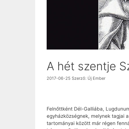
A hét szentje S
2017-06-25
Szerző:
Új Ember
Felnőttként Dél-Galliába, Lugdunumb
egyházközségnek, melynek tagjai az
tartományai között már régen fenná