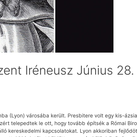
zent Iréneusz Június 28.
a (Lyon) városába került. Presbitere volt egy kis-ázsiai
ért telepedtek le ott, hogy tovább építsék a Római Biro
lló kereskedelmi kapcsolatokat. Lyon akkoriban fejlődö