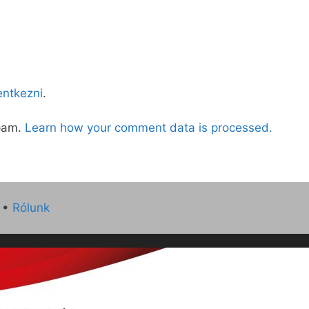
lentkezni
.
spam.
Learn how your comment data is processed.
•
Rólunk