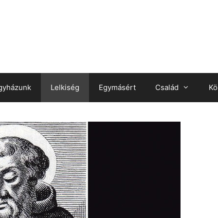
gyházunk
Lelkiség
Egymásért
Család
Kö