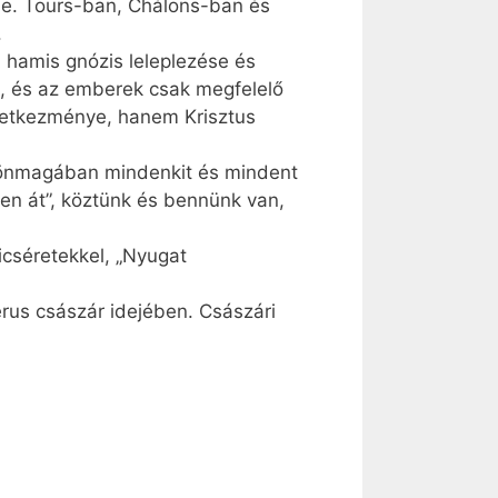
ibe. Tours-ban, Chálons-ban és
.
 hamis gnózis leleplezése és
z, és az emberek csak megfelelő
vetkezménye, hanem Krisztus
i „önmagában mindenkit és mindent
ten át”, köztünk és bennünk van,
icséretekkel, „Nyugat
rus császár idejében. Császári