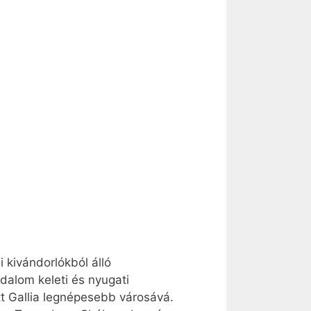
 kivándorlókból álló
dalom keleti és nyugati
tt Gallia legnépesebb városává.