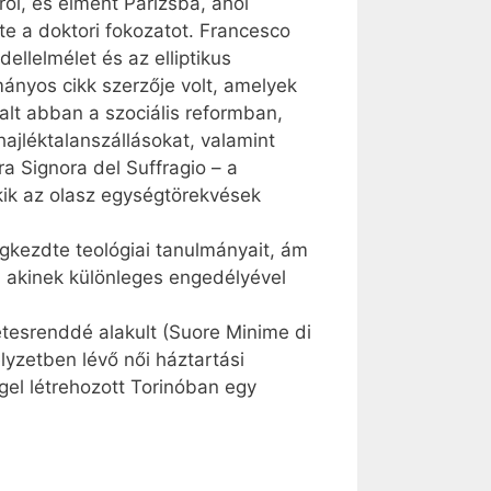
ól, és elment Párizsba, ahol
te a doktori fokozatot. Francesco
ellelmélet és az elliptikus
ányos cikk szerzője volt, amelyek
alt abban a szociális reformban,
hajléktalanszállásokat, valamint
a Signora del Suffragio – a
kik az olasz egységtörekvések
gkezdte teológiai tanulmányait, ám
, akinek különleges engedélyével
etesrenddé alakult (Suore Minime di
elyzetben lévő női háztartási
gel létrehozott Torinóban egy