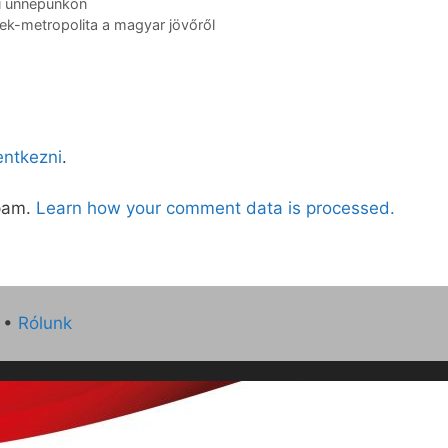
i ünnepünkön
ek-metropolita a magyar jövőről
lentkezni
.
spam.
Learn how your comment data is processed.
•
Rólunk