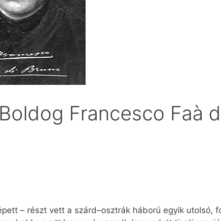
– Boldog Francesco Faà d
lépett – részt vett a szárd–osztrák háború egyik utolsó, 