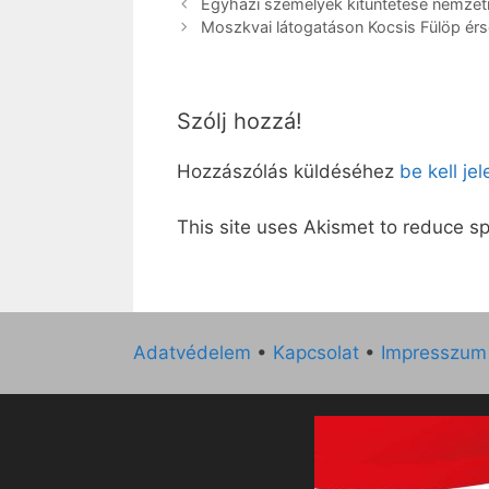
Egyházi személyek kitüntetése nemzet
Moszkvai látogatáson Kocsis Fülöp érs
Szólj hozzá!
Hozzászólás küldéséhez
be kell je
This site uses Akismet to reduce 
Adatvédelem
•
Kapcsolat
•
Impresszum