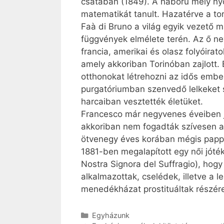
csatában (1849). A háború mély nyom
matematikát tanult. Hazatérve a to
Faà di Bruno a világ egyik vezető m
függvények elmélete terén. Az ő ne
francia, amerikai és olasz folyóira
amely akkoriban Torinóban zajlott. 
otthonokat létrehozni az idős ember
purgatóriumban szenvedő lelkeket s
harcaiban vesztették életüket.
Francesco már negyvenes éveiben j
akkoriban nem fogadták szívesen a 
ötvenegy éves korában mégis pappá
1881-ben megalapított egy női jóté
Nostra Signora del Suff­ragio), hogy
alkalmazottak, cselédek, illetve a
menedékházat prostituáltak részére
Kategória
Egyházunk