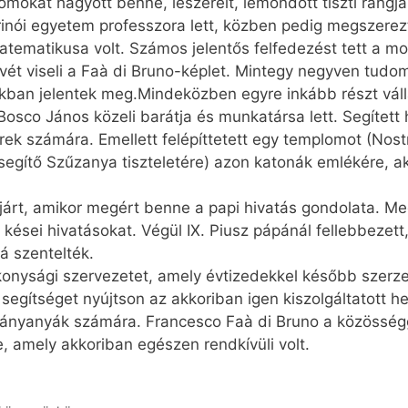
okat hagyott benne, leszerelt, lemondott tiszti rangjár
rinói egyetem professzora lett, közben pedig megszerez
atematikusa volt. Számos jelentős felfedezést tett a mod
vét viseli a Faà di Bruno-képlet. Mintegy negyven tudom
tokban jelentek meg.Mindeközben egyre inkább részt váll
Bosco János közeli barátja és munkatársa lett. Segített 
ek számára. Emellett felépíttetett egy templomot (Nostr
egítő Szűzanya tiszteletére) azon katonák emlékére, a
árt, amikor megért benne a papi hivatás gondolata. Me
kései hivatásokat. Végül IX. Piusz pápánál fellebbezett
 szentelték.
konysági szervezetet, amely évtizedekkel később szerz
 segítséget nyújtson az akkoriban igen kiszolgáltatott h
 leányanyák számára. Francesco Faà di Bruno a közösség
, amely akkoriban egészen rendkívüli volt.